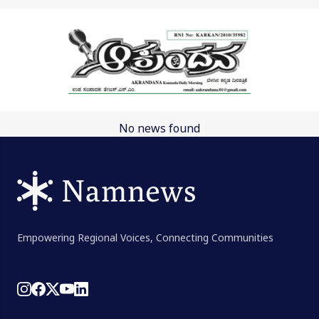
Skip to main content
No news found
Empowering Regional Voices, Connecting Communities