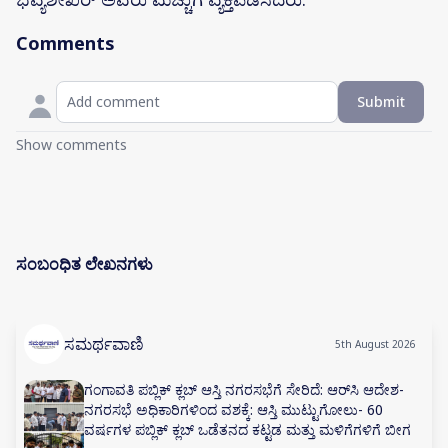
Comments
Submit
Show comments
ಸಂಬಂಧಿತ ಲೇಖನಗಳು
ಸಮರ್ಥವಾಣಿ
5th August 2026
ಗಂಗಾವತಿ ಪಬ್ಲಿಕ್ ಕ್ಲಬ್ ಆಸ್ತಿ ನಗರಸಭೆಗೆ ಸೇರಿದೆ: ಆರ್‌ಸಿ ಆದೇಶ-
ನಗರಸಭೆ ಅಧಿಕಾರಿಗಳಿಂದ ವಶಕ್ಕೆ: ಆಸ್ತಿ ಮುಟ್ಟುಗೋಲು- 60
ವರ್ಷಗಳ ಪಬ್ಲಿಕ್ ಕ್ಲಬ್ ಒಡೆತನದ ಕಟ್ಟಡ ಮತ್ತು ಮಳಿಗೆಗಳಿಗೆ ಬೀಗ