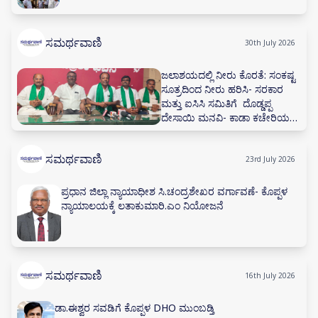
ಸಮರ್ಥವಾಣಿ
30th July 2026
ಜಲಾಶಯದಲ್ಲಿ ನೀರು ಕೊರತೆ: ಸಂಕಷ್ಟ
ಸೂತ್ರದಿಂದ ನೀರು ಹರಿಸಿ- ಸರಕಾರ
ಮತ್ತು ಐಸಿಸಿ ಸಮಿತಿಗೆ ದೊಡ್ಡಪ್ಪ
ದೇಸಾಯಿ ಮನವಿ- ಕಾಡಾ ಕಚೇರಿಯಲ್ಲಿ
ನೀರಾವರಿ ಸಲಹಾ ಸಮಿತಿ ಸಭೆ ನಡೆಸಲು
ಅಗ್ರಹ
ಸಮರ್ಥವಾಣಿ
23rd July 2026
ಪ್ರಧಾನ ಜಿಲ್ಲಾ ನ್ಯಾಯಾಧೀಶ ಸಿ.ಚಂದ್ರಶೇಖರ ವರ್ಗಾವಣೆ- ಕೊಪ್ಪಳ
ನ್ಯಾಯಾಲಯಕ್ಕೆ ಲತಾಕುಮಾರಿ.ಎಂ ನಿಯೋಜನೆ
ಸಮರ್ಥವಾಣಿ
16th July 2026
ಡಾ.ಈಶ್ವರ ಸವಡಿಗೆ ಕೊಪ್ಪಳ DHO ಮುಂಬಡ್ತಿ