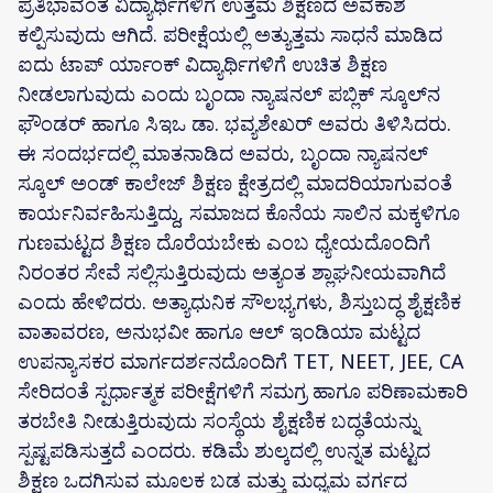
ಪ್ರತಿಭಾವಂತ ವಿದ್ಯಾರ್ಥಿಗಳಿಗೆ ಉತ್ತಮ ಶಿಕ್ಷಣದ ಅವಕಾಶ
ಕಲ್ಪಿಸುವುದು ಆಗಿದೆ. ಪರೀಕ್ಷೆಯಲ್ಲಿ ಅತ್ಯುತ್ತಮ ಸಾಧನೆ ಮಾಡಿದ
ಐದು ಟಾಪ್ ರ್ಯಾಂಕ್ ವಿದ್ಯಾರ್ಥಿಗಳಿಗೆ ಉಚಿತ ಶಿಕ್ಷಣ
ನೀಡಲಾಗುವುದು ಎಂದು ಬೃಂದಾ ನ್ಯಾಷನಲ್ ಪಬ್ಲಿಕ್ ಸ್ಕೂಲ್‌ನ
ಫೌಂಡರ್ ಹಾಗೂ ಸಿಇಒ ಡಾ. ಭವ್ಯಶೇಖರ್ ಅವರು ತಿಳಿಸಿದರು.
ಈ ಸಂದರ್ಭದಲ್ಲಿ ಮಾತನಾಡಿದ ಅವರು, ಬೃಂದಾ ನ್ಯಾಷನಲ್
ಸ್ಕೂಲ್ ಅಂಡ್ ಕಾಲೇಜ್ ಶಿಕ್ಷಣ ಕ್ಷೇತ್ರದಲ್ಲಿ ಮಾದರಿಯಾಗುವಂತೆ
ಕಾರ್ಯನಿರ್ವಹಿಸುತ್ತಿದ್ದು, ಸಮಾಜದ ಕೊನೆಯ ಸಾಲಿನ ಮಕ್ಕಳಿಗೂ
ಗುಣಮಟ್ಟದ ಶಿಕ್ಷಣ ದೊರೆಯಬೇಕು ಎಂಬ ಧ್ಯೇಯದೊಂದಿಗೆ
ನಿರಂತರ ಸೇವೆ ಸಲ್ಲಿಸುತ್ತಿರುವುದು ಅತ್ಯಂತ ಶ್ಲಾಘನೀಯವಾಗಿದೆ
ಎಂದು ಹೇಳಿದರು. ಅತ್ಯಾಧುನಿಕ ಸೌಲಭ್ಯಗಳು, ಶಿಸ್ತುಬದ್ಧ ಶೈಕ್ಷಣಿಕ
ವಾತಾವರಣ, ಅನುಭವೀ ಹಾಗೂ ಆಲ್ ಇಂಡಿಯಾ ಮಟ್ಟದ
ಉಪನ್ಯಾಸಕರ ಮಾರ್ಗದರ್ಶನದೊಂದಿಗೆ TET, NEET, JEE, CA
ಸೇರಿದಂತೆ ಸ್ಪರ್ಧಾತ್ಮಕ ಪರೀಕ್ಷೆಗಳಿಗೆ ಸಮಗ್ರ ಹಾಗೂ ಪರಿಣಾಮಕಾರಿ
ತರಬೇತಿ ನೀಡುತ್ತಿರುವುದು ಸಂಸ್ಥೆಯ ಶೈಕ್ಷಣಿಕ ಬದ್ಧತೆಯನ್ನು
ಸ್ಪಷ್ಟಪಡಿಸುತ್ತದೆ ಎಂದರು. ಕಡಿಮೆ ಶುಲ್ಕದಲ್ಲಿ ಉನ್ನತ ಮಟ್ಟದ
ಶಿಕ್ಷಣ ಒದಗಿಸುವ ಮೂಲಕ ಬಡ ಮತ್ತು ಮಧ್ಯಮ ವರ್ಗದ