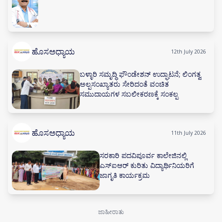
ಹೊಸಅಧ್ಯಾಯ
12th July 2026
ಬಳ್ಳಾರಿ ಸಮೃದ್ಧಿ ಫೌಂಡೇಶನ್ ಉದ್ಘಾಟನೆ; ಲಿಂಗತ್ವ
ಅಲ್ಪಸಂಖ್ಯಾತರು ಸೇರಿದಂತೆ ವಂಚಿತ
ಸಮುದಾಯಗಳ ಸಬಲೀಕರಣಕ್ಕೆ ಸಂಕಲ್ಪ
ಹೊಸಅಧ್ಯಾಯ
11th July 2026
ಸರಕಾರಿ ಪದವಿಪೂರ್ವ ಕಾಲೇಜಿನಲ್ಲಿ
ಎಸ್‌ಐಆರ್ ಕುರಿತು ವಿದ್ಯಾರ್ಥಿನಿಯರಿಗೆ
ಜಾಗೃತಿ ಕಾರ್ಯಕ್ರಮ