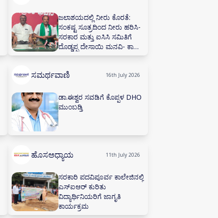
ಜಲಾಶಯದಲ್ಲಿ ನೀರು ಕೊರತೆ:
ಸಂಕಷ್ಟ ಸೂತ್ರದಿಂದ ನೀರು ಹರಿಸಿ-
ಸರಕಾರ ಮತ್ತು ಐಸಿಸಿ ಸಮಿತಿಗೆ
ದೊಡ್ಡಪ್ಪ ದೇಸಾಯಿ ಮನವಿ- ಕಾಡಾ
ಕಚೇರಿಯಲ್ಲಿ ನೀರಾವರಿ ಸಲಹಾ
ಸಮಿತಿ ಸಭೆ ನಡೆಸಲು ಅಗ್ರಹ
ಸಮರ್ಥವಾಣಿ
16th July 2026
ಡಾ.ಈಶ್ವರ ಸವಡಿಗೆ ಕೊಪ್ಪಳ DHO
ಮುಂಬಡ್ತಿ
ಹೊಸಅಧ್ಯಾಯ
11th July 2026
ಸರಕಾರಿ ಪದವಿಪೂರ್ವ ಕಾಲೇಜಿನಲ್ಲಿ
ಎಸ್‌ಐಆರ್ ಕುರಿತು
ವಿದ್ಯಾರ್ಥಿನಿಯರಿಗೆ ಜಾಗೃತಿ
ಕಾರ್ಯಕ್ರಮ