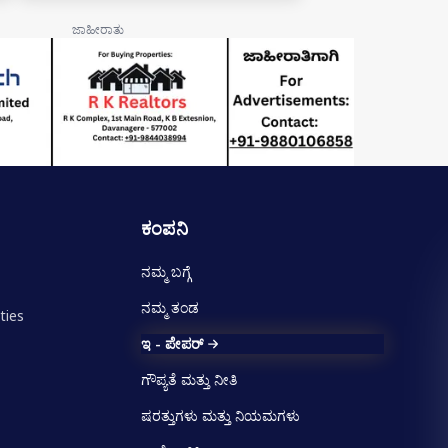
ಕಂಪನಿ
ನಮ್ಮ ಬಗ್ಗೆ
ನಮ್ಮ ತಂಡ
ties
ಇ - ಪೇಪರ್
ಗೌಪ್ಯತೆ ಮತ್ತು ನೀತಿ
ಷರತ್ತುಗಳು ಮತ್ತು ನಿಯಮಗಳು