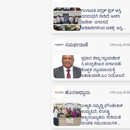
ಗಂಗಾವತಿ ಪಬ್ಲಿಕ್ ಕ್ಲಬ್ ಆಸ್ತಿ
ನಗರಸಭೆಗೆ ಸೇರಿದೆ: ಆರ್‌ಸಿ
ಆದೇಶ- ನಗರಸಭೆ
ಅಧಿಕಾರಿಗಳಿಂದ ವಶಕ್ಕೆ: ಆಸ್ತಿ
ಮುಟ್ಟುಗೋಲು- 60 ವರ್ಷಗಳ
ಪಬ್ಲಿಕ್ ಕ್ಲಬ್ ಒಡೆತನದ ಕಟ್ಟಡ
ಸಮರ್ಥವಾಣಿ
ಮತ್ತು ಮಳಿಗೆಗಳಿಗೆ ಬೀಗ
23rd July 2026
ಪ್ರಧಾನ ಜಿಲ್ಲಾ ನ್ಯಾಯಾಧೀಶ
ಸಿ.ಚಂದ್ರಶೇಖರ ವರ್ಗಾವಣೆ-
ಕೊಪ್ಪಳ ನ್ಯಾಯಾಲಯಕ್ಕೆ
ಲತಾಕುಮಾರಿ.ಎಂ ನಿಯೋಜನೆ
ಹೊಸಅಧ್ಯಾಯ
12th July 2026
ಬಳ್ಳಾರಿ ಸಮೃದ್ಧಿ ಫೌಂಡೇಶನ್
ಉದ್ಘಾಟನೆ; ಲಿಂಗತ್ವ
ಅಲ್ಪಸಂಖ್ಯಾತರು ಸೇರಿದಂತೆ
ವಂಚಿತ ಸಮುದಾಯಗಳ
ಸಬಲೀಕರಣಕ್ಕೆ ಸಂಕಲ್ಪ