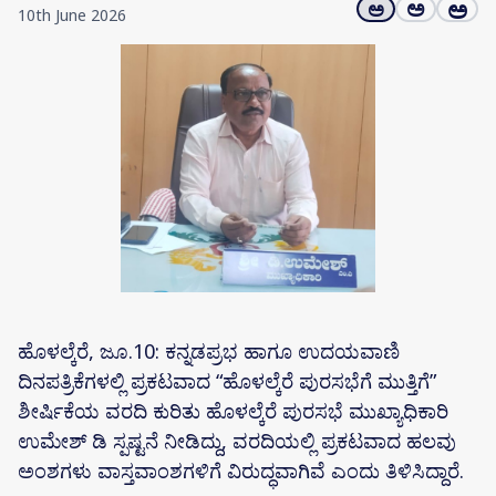
ಅ
ಅ
ಅ
10th June 2026
ಹೊಳಲ್ಕೆರೆ, ಜೂ.10: ಕನ್ನಡಪ್ರಭ ಹಾಗೂ ಉದಯವಾಣಿ
ದಿನಪತ್ರಿಕೆಗಳಲ್ಲಿ ಪ್ರಕಟವಾದ “ಹೊಳಲ್ಕೆರೆ ಪುರಸಭೆಗೆ ಮುತ್ತಿಗೆ”
ಶೀರ್ಷಿಕೆಯ ವರದಿ ಕುರಿತು ಹೊಳಲ್ಕೆರೆ ಪುರಸಭೆ ಮುಖ್ಯಾಧಿಕಾರಿ
ಉಮೇಶ್ ಡಿ ಸ್ಪಷ್ಟನೆ ನೀಡಿದ್ದು, ವರದಿಯಲ್ಲಿ ಪ್ರಕಟವಾದ ಹಲವು
ಅಂಶಗಳು ವಾಸ್ತವಾಂಶಗಳಿಗೆ ವಿರುದ್ಧವಾಗಿವೆ ಎಂದು ತಿಳಿಸಿದ್ದಾರೆ.