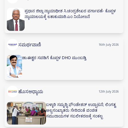
ಪ್ರಧಾನ ಜಿಲ್ಲಾ ನ್ಯಾಯಾಧೀಶ ಸಿ.ಚಂದ್ರಶೇಖರ ವರ್ಗಾವಣೆ- ಕೊಪ್ಪಳ
ನ್ಯಾಯಾಲಯಕ್ಕೆ ಲತಾಕುಮಾರಿ.ಎಂ ನಿಯೋಜನೆ
ಸಮರ್ಥವಾಣಿ
16th July 2026
ಡಾ.ಈಶ್ವರ ಸವಡಿಗೆ ಕೊಪ್ಪಳ DHO ಮುಂಬಡ್ತಿ
ಹೊಸಅಧ್ಯಾಯ
12th July 2026
ಬಳ್ಳಾರಿ ಸಮೃದ್ಧಿ ಫೌಂಡೇಶನ್ ಉದ್ಘಾಟನೆ; ಲಿಂಗತ್ವ
ಅಲ್ಪಸಂಖ್ಯಾತರು ಸೇರಿದಂತೆ ವಂಚಿತ
ಸಮುದಾಯಗಳ ಸಬಲೀಕರಣಕ್ಕೆ ಸಂಕಲ್ಪ