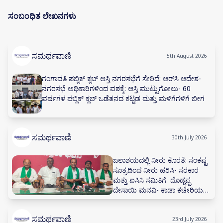
ಸಂಬಂಧಿತ ಲೇಖನಗಳು
ಸಮರ್ಥವಾಣಿ
5th August 2026
ಗಂಗಾವತಿ ಪಬ್ಲಿಕ್ ಕ್ಲಬ್ ಆಸ್ತಿ ನಗರಸಭೆಗೆ ಸೇರಿದೆ: ಆರ್‌ಸಿ ಆದೇಶ-
ನಗರಸಭೆ ಅಧಿಕಾರಿಗಳಿಂದ ವಶಕ್ಕೆ: ಆಸ್ತಿ ಮುಟ್ಟುಗೋಲು- 60
ವರ್ಷಗಳ ಪಬ್ಲಿಕ್ ಕ್ಲಬ್ ಒಡೆತನದ ಕಟ್ಟಡ ಮತ್ತು ಮಳಿಗೆಗಳಿಗೆ ಬೀಗ
ಸಮರ್ಥವಾಣಿ
30th July 2026
ಜಲಾಶಯದಲ್ಲಿ ನೀರು ಕೊರತೆ: ಸಂಕಷ್ಟ
ಸೂತ್ರದಿಂದ ನೀರು ಹರಿಸಿ- ಸರಕಾರ
ಮತ್ತು ಐಸಿಸಿ ಸಮಿತಿಗೆ ದೊಡ್ಡಪ್ಪ
ದೇಸಾಯಿ ಮನವಿ- ಕಾಡಾ ಕಚೇರಿಯಲ್ಲಿ
ನೀರಾವರಿ ಸಲಹಾ ಸಮಿತಿ ಸಭೆ ನಡೆಸಲು
ಅಗ್ರಹ
ಸಮರ್ಥವಾಣಿ
23rd July 2026