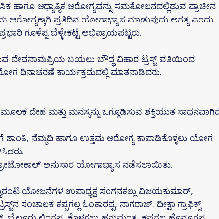
ಸಿಕ ಹಾಗೂ ಆಧ್ಯಾತ್ಮಿಕ ಆರೋಗ್ಯವನ್ನು ಸಮತೋಲನದಲ್ಲಿಡುವ ಪ್ರಾಚೀನ
ಮ ಆರೋಗ್ಯಕ್ಕಾಗಿ ಪ್ರತಿದಿನ ಯೋಗಾಭ್ಯಾಸ ಮಾಡುವುದು ಅಗತ್ಯ ಎಂದು
ರಿ ಗೂಳೆಪ್ಪ ಬೆಳ್ಳೇಕಟ್ಟೆ ಅಭಿಪ್ರಾಯಪಟ್ಟರು.
ಿರುವ ದೇವನಾಮಪ್ರಿಯ ಬಯಲು ಬೌದ್ಧ ವಿಹಾರ ಟ್ರಸ್ಟ್ ವತಿಯಿಂದ
 ಯೋಗ ದಿನಾಚರಣೆ ಕಾರ್ಯಕ್ರಮದಲ್ಲಿ ಮಾತನಾಡಿದರು.
ೂಲಕ ದೇಹ ಮತ್ತು ಮನಸ್ಸನ್ನು ಒಗ್ಗೂಡಿಸುವ ಶಕ್ತಿಯುತ ಸಾಧನವಾಗಿದ
ಗೆ ಶಾಂತಿ, ನೆಮ್ಮದಿ ಹಾಗೂ ಉತ್ತಮ ಆರೋಗ್ಯ ಕಾಪಾಡಿಕೊಳ್ಳಲು ಯೋಗ
ಸಿದರು.
್ರೋಟೋಕಾಲ್ ಅನುಸಾರ ಯೋಗಾಭ್ಯಾಸ ನಡೆಸಲಾಯಿತು.
ಲಾ ಗ್ಯಾರಂಟಿ ಯೋಜನೆಗಳ ಉಪಾಧ್ಯಕ್ಷ ಸಂಗನಕಲ್ಲು ವಿಜಯಕುಮಾರ್,
‌ನ ಸಂಚಾಲಕ ಕಪ್ಪಗಲ್ಲ ಓಂಕಾರಪ್ಪ, ನಾಗರಾಜ್, ದೀಕ್ಷಾ ಗ್ರಾಫಿಕ್ಸ್
ಬೈಲೂರು ಲಿಂಗಪ್ಪ, ಕೊಳಗಲ್ಲು ಹನುಮಂತ, ಕಪ್ಪಗಲ್ಲ ಹೊನ್ನೂರಪ್ಪ,