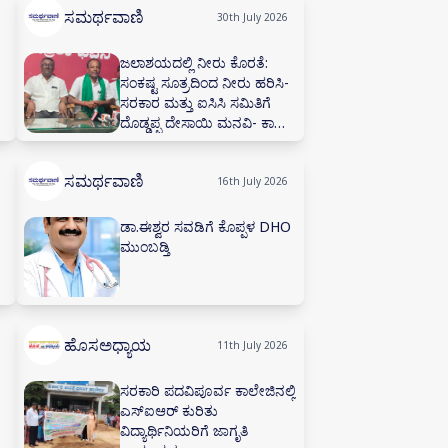
ಸಮರ್ಥವಾಣಿ
30th July 2026
ಜಲಾಶಯದಲ್ಲಿ ನೀರು ಕೊರತೆ:
ಸಂಕಷ್ಟ ಸೂತ್ರದಿಂದ ನೀರು ಹರಿಸಿ-
ಸರಕಾರ ಮತ್ತು ಐಸಿಸಿ ಸಮಿತಿಗೆ
ದೊಡ್ಡಪ್ಪ ದೇಸಾಯಿ ಮನವಿ- ಕಾಡಾ
ಕಚೇರಿಯಲ್ಲಿ ನೀರಾವರಿ ಸಲಹಾ
ಸಮಿತಿ ಸಭೆ ನಡೆಸಲು ಅಗ್ರಹ
ಸಮರ್ಥವಾಣಿ
16th July 2026
ಡಾ.ಈಶ್ವರ ಸವಡಿಗೆ ಕೊಪ್ಪಳ DHO
ಮುಂಬಡ್ತಿ
ಹೊಸಅಧ್ಯಾಯ
11th July 2026
ಸರಕಾರಿ ಪದವಿಪೂರ್ವ ಕಾಲೇಜಿನಲ್ಲಿ
ಎಸ್‌ಐಆರ್ ಕುರಿತು
ವಿದ್ಯಾರ್ಥಿನಿಯರಿಗೆ ಜಾಗೃತಿ