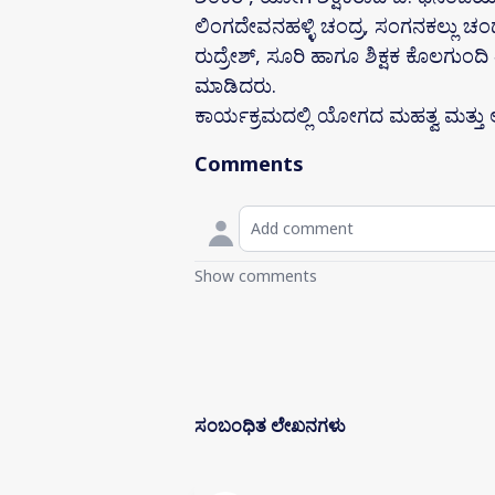
ಲಿಂಗದೇವನಹಳ್ಳಿ ಚಂದ್ರ, ಸಂಗನಕಲ್ಲು ಚಂದ
ರುದ್ರೇಶ್, ಸೂರಿ ಹಾಗೂ ಶಿಕ್ಷಕ ಕೊಲಗುಂದ
ಮಾಡಿದರು.
ಕಾರ್ಯಕ್ರಮದಲ್ಲಿ ಯೋಗದ ಮಹತ್ವ ಮತ್ತ
Comments
Show comments
ಸಂಬಂಧಿತ ಲೇಖನಗಳು