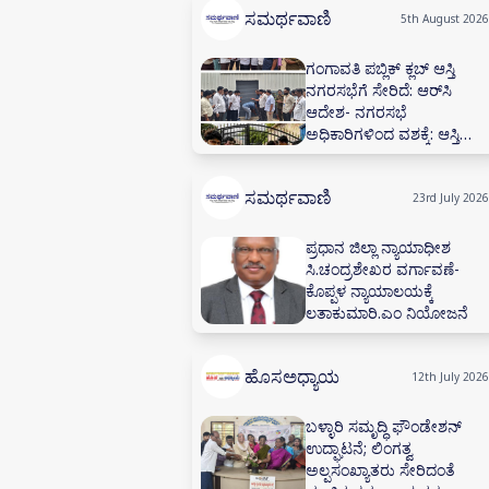
ಸಮರ್ಥವಾಣಿ
5th August 2026
ಗಂಗಾವತಿ ಪಬ್ಲಿಕ್ ಕ್ಲಬ್ ಆಸ್ತಿ
ನಗರಸಭೆಗೆ ಸೇರಿದೆ: ಆರ್‌ಸಿ
ಆದೇಶ- ನಗರಸಭೆ
ಅಧಿಕಾರಿಗಳಿಂದ ವಶಕ್ಕೆ: ಆಸ್ತಿ
ಮುಟ್ಟುಗೋಲು- 60 ವರ್ಷಗಳ
ಪಬ್ಲಿಕ್ ಕ್ಲಬ್ ಒಡೆತನದ ಕಟ್ಟಡ
ಸಮರ್ಥವಾಣಿ
ಮತ್ತು ಮಳಿಗೆಗಳಿಗೆ ಬೀಗ
23rd July 2026
ಪ್ರಧಾನ ಜಿಲ್ಲಾ ನ್ಯಾಯಾಧೀಶ
ಸಿ.ಚಂದ್ರಶೇಖರ ವರ್ಗಾವಣೆ-
ಕೊಪ್ಪಳ ನ್ಯಾಯಾಲಯಕ್ಕೆ
ಲತಾಕುಮಾರಿ.ಎಂ ನಿಯೋಜನೆ
ಹೊಸಅಧ್ಯಾಯ
12th July 2026
ಬಳ್ಳಾರಿ ಸಮೃದ್ಧಿ ಫೌಂಡೇಶನ್
ಉದ್ಘಾಟನೆ; ಲಿಂಗತ್ವ
ಅಲ್ಪಸಂಖ್ಯಾತರು ಸೇರಿದಂತೆ