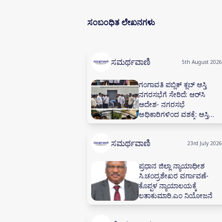
ಸಂಬಂಧಿತ ಲೇಖನಗಳು
ಸಮರ್ಥವಾಣಿ
5th August 2026
ಗಂಗಾವತಿ ಪಬ್ಲಿಕ್ ಕ್ಲಬ್ ಆಸ್ತಿ
ನಗರಸಭೆಗೆ ಸೇರಿದೆ: ಆರ್‌ಸಿ
ಆದೇಶ- ನಗರಸಭೆ
ಅಧಿಕಾರಿಗಳಿಂದ ವಶಕ್ಕೆ: ಆಸ್ತಿ
ಮುಟ್ಟುಗೋಲು- 60 ವರ್ಷಗಳ
ಪಬ್ಲಿಕ್ ಕ್ಲಬ್ ಒಡೆತನದ ಕಟ್ಟಡ
ಸಮರ್ಥವಾಣಿ
ಮತ್ತು ಮಳಿಗೆಗಳಿಗೆ ಬೀಗ
23rd July 2026
ಪ್ರಧಾನ ಜಿಲ್ಲಾ ನ್ಯಾಯಾಧೀಶ
ಸಿ.ಚಂದ್ರಶೇಖರ ವರ್ಗಾವಣೆ-
ಕೊಪ್ಪಳ ನ್ಯಾಯಾಲಯಕ್ಕೆ
ಲತಾಕುಮಾರಿ.ಎಂ ನಿಯೋಜನೆ