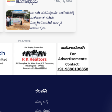
ಹೊಸಅಧ್ಯಾಯ
11th July 2026
ಸರಕಾರಿ ಪದವಿಪೂರ್ವ ಕಾಲೇಜಿನಲ್ಲಿ
ಎಸ್‌ಐಆರ್ ಕುರಿತು
ವಿದ್ಯಾರ್ಥಿನಿಯರಿಗೆ ಜಾಗೃತಿ
ಕಾರ್ಯಕ್ರಮ
ಕಂಪನಿ
ನಮ್ಮ ಬಗ್ಗೆ
ನಮ್ಮ ತಂಡ