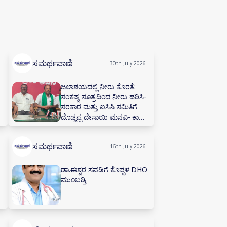
ಸಮರ್ಥವಾಣಿ
30th July 2026
ಜಲಾಶಯದಲ್ಲಿ ನೀರು ಕೊರತೆ:
ಸಂಕಷ್ಟ ಸೂತ್ರದಿಂದ ನೀರು ಹರಿಸಿ-
ಸರಕಾರ ಮತ್ತು ಐಸಿಸಿ ಸಮಿತಿಗೆ
ದೊಡ್ಡಪ್ಪ ದೇಸಾಯಿ ಮನವಿ- ಕಾಡಾ
ಕಚೇರಿಯಲ್ಲಿ ನೀರಾವರಿ ಸಲಹಾ
ಸಮಿತಿ ಸಭೆ ನಡೆಸಲು ಅಗ್ರಹ
ಸಮರ್ಥವಾಣಿ
16th July 2026
ಡಾ.ಈಶ್ವರ ಸವಡಿಗೆ ಕೊಪ್ಪಳ DHO
ಮುಂಬಡ್ತಿ