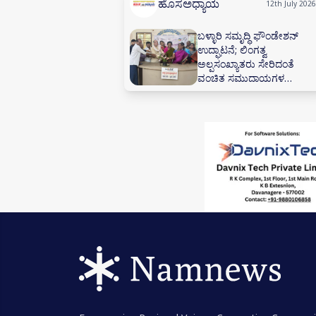
ಹೊಸಅಧ್ಯಾಯ
12th July 2026
ಬಳ್ಳಾರಿ ಸಮೃದ್ಧಿ ಫೌಂಡೇಶನ್
ಉದ್ಘಾಟನೆ; ಲಿಂಗತ್ವ
ಅಲ್ಪಸಂಖ್ಯಾತರು ಸೇರಿದಂತೆ
ವಂಚಿತ ಸಮುದಾಯಗಳ
ಸಬಲೀಕರಣಕ್ಕೆ ಸಂಕಲ್ಪ