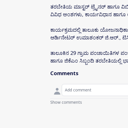
ತರಬೇತಿಯ ಮಾಸ್ಟರ್ ಟ್ರೈನರ್ ಹಾಗೂ 
ವಿವಿಧ ಅಂಶಗಳು, ಕಾರ್ಯವಿಧಾನ ಹಾಗೂ ಅನ
ಕಾರ್ಯಕ್ರಮದಲ್ಲಿ ತಾಲೂಕು ಯೋಜನಾಧಿಕ
ಆರ್ಡಿನೇಟರ್ ಉಮಾಶಂಕರ್ ಜಿ.ಆರ್., ಟಿಸಿ ಪ
ತಾಲೂಕಿನ 29 ಗ್ರಾಮ ಪಂಚಾಯಿತಿಗಳ ಪಂಚಾಯ
ಹಾಗೂ ಜಿಕೆಎಂ ಸಿಬ್ಬಂದಿ ತರಬೇತಿಯಲ್ಲಿ
Comments
Show comments