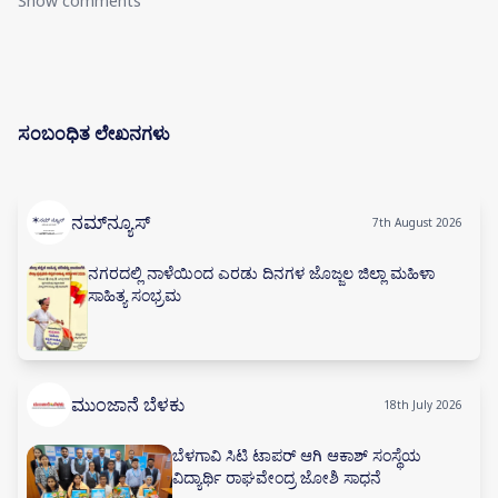
Show comments
ಸಂಬಂಧಿತ ಲೇಖನಗಳು
ನಮ್‌ನ್ಯೂಸ್
7th August 2026
ನಗರದಲ್ಲಿ ನಾಳೆಯಿಂದ ಎರಡು ದಿನಗಳ ಜೊಜ್ಜಲ ಜಿಲ್ಲಾ ಮಹಿಳಾ
ಸಾಹಿತ್ಯ ಸಂಭ್ರಮ
ಮುಂಜಾನೆ ಬೆಳಕು
18th July 2026
ಬೆಳಗಾವಿ ಸಿಟಿ ಟಾಪರ್ ಆಗಿ ಆಕಾಶ್ ಸಂಸ್ಥೆಯ
ವಿದ್ಯಾರ್ಥಿ ರಾಘವೇಂದ್ರ ಜೋಶಿ ಸಾಧನೆ