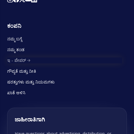
ಕಂಪನಿ
ನಮ್ಮ ಬಗ್ಗೆ
ನಮ್ಮ ತಂಡ
ಇ - ಪೇಪರ್
ಗೌಪ್ಯತೆ ಮತ್ತು ನೀತಿ
ಷರತ್ತುಗಳು ಮತ್ತು ನಿಯಮಗಳು
ಖಾತೆ ಅಳಿಸಿ
ಜಾಹೀರಾತಿಗಾಗಿ
Have questions about advertising, distribution, or