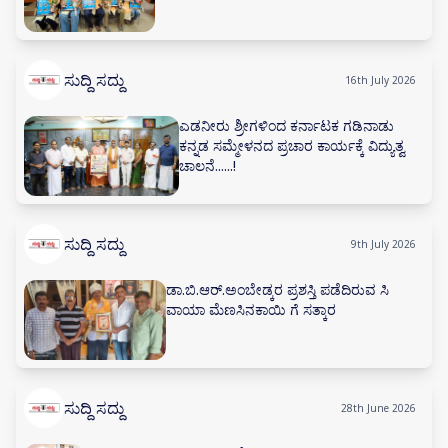
ಸುದ್ದಿ ಸದ್ದು
16th July 2026
ಎಡನೀರು ಶ್ರೀಗಳಿಂದ ಕರ್ನಾಟಕ ಗಡಿನಾಡು
ಕನ್ನಡ ಸಮ್ಮೇಳನದ ಪ್ರಚಾರ ಕಾರ್ಯಕ್ಕೆ ವಿದ್ಯುತ್ವ
ಚಾಲನೆ......!
ಸುದ್ದಿ ಸದ್ದು
9th July 2026
ಡಾ.ಬಿ.ಆರ್.ಅಂಬೇಡ್ಕರ ಪ್ರಶಸ್ತಿ ಪಡೆದಿರುವ ಸಿ
ವಾಯಾ ಮೆಣಸಿನಕಾಯಿ ಗೆ ಸತ್ಕಾರ
ಸುದ್ದಿ ಸದ್ದು
28th June 2026