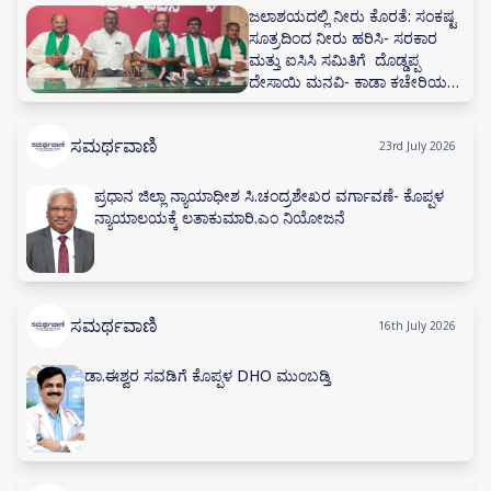
ಜಲಾಶಯದಲ್ಲಿ ನೀರು ಕೊರತೆ: ಸಂಕಷ್ಟ
ಸೂತ್ರದಿಂದ ನೀರು ಹರಿಸಿ- ಸರಕಾರ
ಮತ್ತು ಐಸಿಸಿ ಸಮಿತಿಗೆ ದೊಡ್ಡಪ್ಪ
ದೇಸಾಯಿ ಮನವಿ- ಕಾಡಾ ಕಚೇರಿಯಲ್ಲಿ
ನೀರಾವರಿ ಸಲಹಾ ಸಮಿತಿ ಸಭೆ ನಡೆಸಲು
ಅಗ್ರಹ
ಸಮರ್ಥವಾಣಿ
23rd July 2026
ಪ್ರಧಾನ ಜಿಲ್ಲಾ ನ್ಯಾಯಾಧೀಶ ಸಿ.ಚಂದ್ರಶೇಖರ ವರ್ಗಾವಣೆ- ಕೊಪ್ಪಳ
ನ್ಯಾಯಾಲಯಕ್ಕೆ ಲತಾಕುಮಾರಿ.ಎಂ ನಿಯೋಜನೆ
ಸಮರ್ಥವಾಣಿ
16th July 2026
ಡಾ.ಈಶ್ವರ ಸವಡಿಗೆ ಕೊಪ್ಪಳ DHO ಮುಂಬಡ್ತಿ