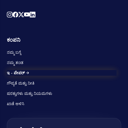
ಕಂಪನಿ
ನಮ್ಮ ಬಗ್ಗೆ
ನಮ್ಮ ತಂಡ
ಇ - ಪೇಪರ್
ಗೌಪ್ಯತೆ ಮತ್ತು ನೀತಿ
ಷರತ್ತುಗಳು ಮತ್ತು ನಿಯಮಗಳು
ಖಾತೆ ಅಳಿಸಿ