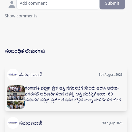
Submit
Show comments
ಸಂಬಂಧಿತ ಲೇಖನಗಳು
ಸಮರ್ಥವಾಣಿ
5th August 2026
ಗಂಗಾವತಿ ಪಬ್ಲಿಕ್ ಕ್ಲಬ್ ಆಸ್ತಿ ನಗರಸಭೆಗೆ ಸೇರಿದೆ: ಆರ್‌ಸಿ ಆದೇಶ-
ನಗರಸಭೆ ಅಧಿಕಾರಿಗಳಿಂದ ವಶಕ್ಕೆ: ಆಸ್ತಿ ಮುಟ್ಟುಗೋಲು- 60
ವರ್ಷಗಳ ಪಬ್ಲಿಕ್ ಕ್ಲಬ್ ಒಡೆತನದ ಕಟ್ಟಡ ಮತ್ತು ಮಳಿಗೆಗಳಿಗೆ ಬೀಗ
ಸಮರ್ಥವಾಣಿ
30th July 2026