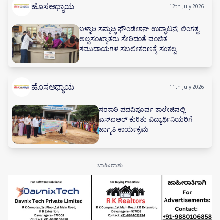
ಹೊಸಅಧ್ಯಾಯ
12th July 2026
ಬಳ್ಳಾರಿ ಸಮೃದ್ಧಿ ಫೌಂಡೇಶನ್ ಉದ್ಘಾಟನೆ; ಲಿಂಗತ್ವ
ಅಲ್ಪಸಂಖ್ಯಾತರು ಸೇರಿದಂತೆ ವಂಚಿತ
ಸಮುದಾಯಗಳ ಸಬಲೀಕರಣಕ್ಕೆ ಸಂಕಲ್ಪ
ಹೊಸಅಧ್ಯಾಯ
11th July 2026
ಸರಕಾರಿ ಪದವಿಪೂರ್ವ ಕಾಲೇಜಿನಲ್ಲಿ
ಎಸ್‌ಐಆರ್ ಕುರಿತು ವಿದ್ಯಾರ್ಥಿನಿಯರಿಗೆ
ಜಾಗೃತಿ ಕಾರ್ಯಕ್ರಮ