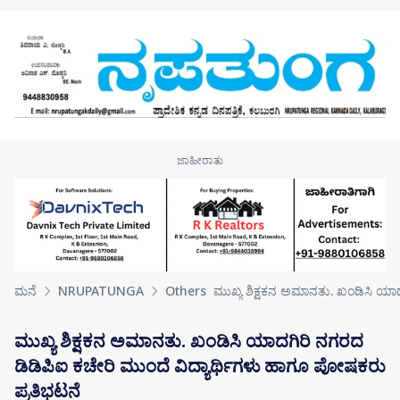
Skip to main content
ಮನೆ
NRUPATUNGA
Others
ಮುಖ್ಯ ಶಿಕ್ಷಕನ ಅಮಾನತು. ಖಂಡಿಸಿ ಯಾ
ಮುಖ್ಯ ಶಿಕ್ಷಕನ ಅಮಾನತು. ಖಂಡಿಸಿ ಯಾದಗಿರಿ ನಗರದ
ಡಿಡಿಪಿಐ ಕಚೇರಿ ಮುಂದೆ ವಿದ್ಯಾರ್ಥಿಗಳು ಹಾಗೂ ಪೋಷಕರು
ಪ್ರತಿಭಟನೆ