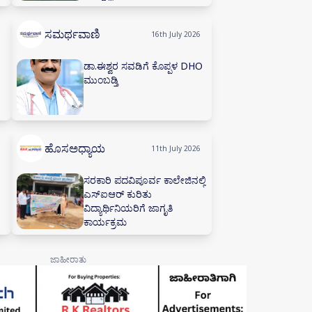
ಕಚೇರಿಯಲ್ಲಿ ನೀರಾವರಿ ಸಲಹಾ
ಸಮಿತಿ ಸಭೆ ನಡೆಸಲು ಅಗ್ರಹ
ಸಮರ್ಥವಾಣಿ
16th July 2026
ಡಾ.ಈಶ್ವರ ಸವಡಿಗೆ ಕೊಪ್ಪಳ DHO
ಮುಂಬಡ್ತಿ
ಹೊಸಅಧ್ಯಾಯ
11th July 2026
ಸರಕಾರಿ ಪದವಿಪೂರ್ವ ಕಾಲೇಜಿನಲ್ಲಿ
ಎಸ್‌ಐಆರ್ ಕುರಿತು
ವಿದ್ಯಾರ್ಥಿನಿಯರಿಗೆ ಜಾಗೃತಿ
ಕಾರ್ಯಕ್ರಮ