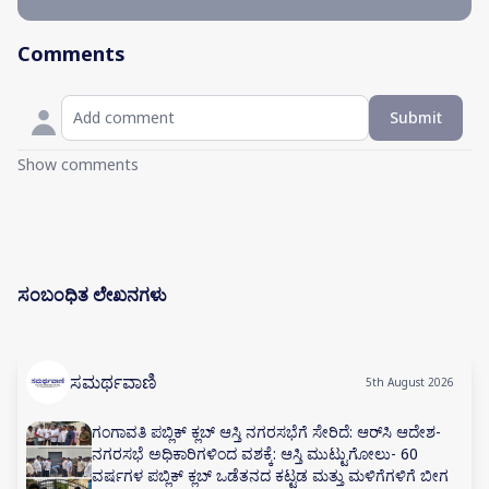
Comments
Submit
Show comments
ಸಂಬಂಧಿತ ಲೇಖನಗಳು
ಸಮರ್ಥವಾಣಿ
5th August 2026
ಗಂಗಾವತಿ ಪಬ್ಲಿಕ್ ಕ್ಲಬ್ ಆಸ್ತಿ ನಗರಸಭೆಗೆ ಸೇರಿದೆ: ಆರ್‌ಸಿ ಆದೇಶ-
ನಗರಸಭೆ ಅಧಿಕಾರಿಗಳಿಂದ ವಶಕ್ಕೆ: ಆಸ್ತಿ ಮುಟ್ಟುಗೋಲು- 60
ವರ್ಷಗಳ ಪಬ್ಲಿಕ್ ಕ್ಲಬ್ ಒಡೆತನದ ಕಟ್ಟಡ ಮತ್ತು ಮಳಿಗೆಗಳಿಗೆ ಬೀಗ