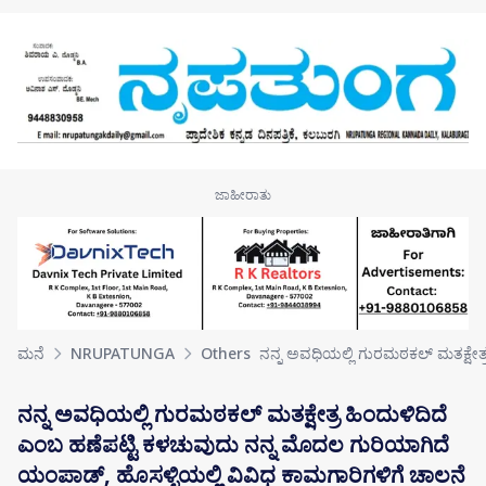
Skip to main content
ಮನೆ
NRUPATUNGA
Others
ನನ್ನ ಅವಧಿಯಲ್ಲಿ ಗುರಮಠಕಲ್ ಮತಕ್ಷೇತ್
ನನ್ನ ಅವಧಿಯಲ್ಲಿ ಗುರಮಠಕಲ್ ಮತಕ್ಷೇತ್ರ ಹಿಂದುಳಿದಿದೆ
ಎಂಬ ಹಣೆಪಟ್ಟಿ ಕಳಚುವುದು ನನ್ನ ಮೊದಲ ಗುರಿಯಾಗಿದೆ
ಯಂಪಾಡ್, ಹೊಸಳ್ಳಿಯಲ್ಲಿ ವಿವಿಧ ಕಾಮಗಾರಿಗಳಿಗೆ ಚಾಲನೆ