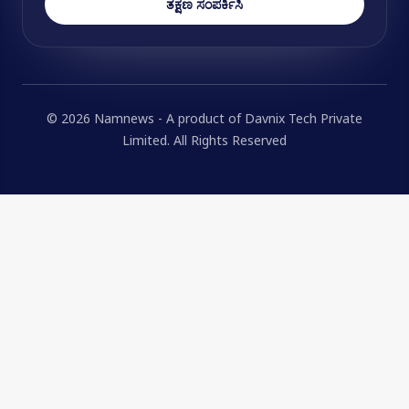
ತಕ್ಷಣ ಸಂಪರ್ಕಿಸಿ
© 2026 Namnews - A product of Davnix Tech Private
Limited. All Rights Reserved