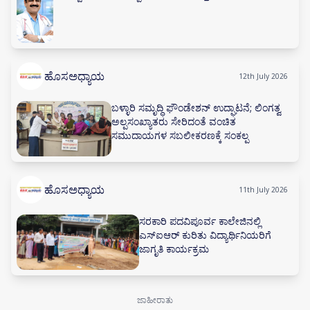
ಹೊಸಅಧ್ಯಾಯ
12th July 2026
ಬಳ್ಳಾರಿ ಸಮೃದ್ಧಿ ಫೌಂಡೇಶನ್ ಉದ್ಘಾಟನೆ; ಲಿಂಗತ್ವ
ಅಲ್ಪಸಂಖ್ಯಾತರು ಸೇರಿದಂತೆ ವಂಚಿತ
ಸಮುದಾಯಗಳ ಸಬಲೀಕರಣಕ್ಕೆ ಸಂಕಲ್ಪ
ಹೊಸಅಧ್ಯಾಯ
11th July 2026
ಸರಕಾರಿ ಪದವಿಪೂರ್ವ ಕಾಲೇಜಿನಲ್ಲಿ
ಎಸ್‌ಐಆರ್ ಕುರಿತು ವಿದ್ಯಾರ್ಥಿನಿಯರಿಗೆ
ಜಾಗೃತಿ ಕಾರ್ಯಕ್ರಮ