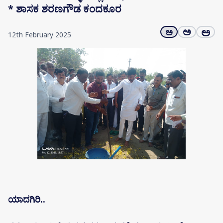
* ಶಾಸಕ ಶರಣಗೌಡ ಕಂದಕೂರ
ಅ
ಅ
ಅ
12th February 2025
ಯಾದಗಿರಿ..