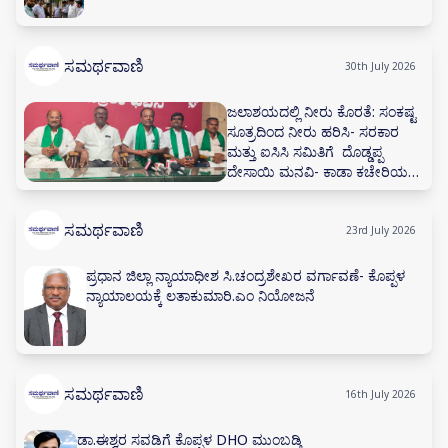
ಸಮರ್ಥವಾಣಿ
30th July 2026
ಜಲಾಶಯದಲ್ಲಿ ನೀರು ಕೊರತೆ: ಸಂಕಷ್ಟ
ಸೂತ್ರದಿಂದ ನೀರು ಹರಿಸಿ- ಸರಕಾರ
ಮತ್ತು ಐಸಿಸಿ ಸಮಿತಿಗೆ ದೊಡ್ಡಪ್ಪ
ದೇಸಾಯಿ ಮನವಿ- ಕಾಡಾ ಕಚೇರಿಯಲ್ಲಿ
ನೀರಾವರಿ ಸಲಹಾ ಸಮಿತಿ ಸಭೆ ನಡೆಸಲು
ಅಗ್ರಹ
ಸಮರ್ಥವಾಣಿ
23rd July 2026
ಪ್ರಧಾನ ಜಿಲ್ಲಾ ನ್ಯಾಯಾಧೀಶ ಸಿ.ಚಂದ್ರಶೇಖರ ವರ್ಗಾವಣೆ- ಕೊಪ್ಪಳ
ನ್ಯಾಯಾಲಯಕ್ಕೆ ಲತಾಕುಮಾರಿ.ಎಂ ನಿಯೋಜನೆ
ಸಮರ್ಥವಾಣಿ
16th July 2026
ಡಾ.ಈಶ್ವರ ಸವಡಿಗೆ ಕೊಪ್ಪಳ DHO ಮುಂಬಡ್ತಿ