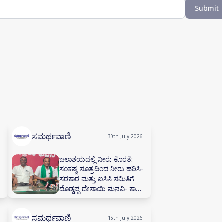
Submit
ಸಮರ್ಥವಾಣಿ
30th July 2026
ಜಲಾಶಯದಲ್ಲಿ ನೀರು ಕೊರತೆ:
ಸಂಕಷ್ಟ ಸೂತ್ರದಿಂದ ನೀರು ಹರಿಸಿ-
ಸರಕಾರ ಮತ್ತು ಐಸಿಸಿ ಸಮಿತಿಗೆ
ದೊಡ್ಡಪ್ಪ ದೇಸಾಯಿ ಮನವಿ- ಕಾಡಾ
ಕಚೇರಿಯಲ್ಲಿ ನೀರಾವರಿ ಸಲಹಾ
ಸಮಿತಿ ಸಭೆ ನಡೆಸಲು ಅಗ್ರಹ
ಸಮರ್ಥವಾಣಿ
16th July 2026