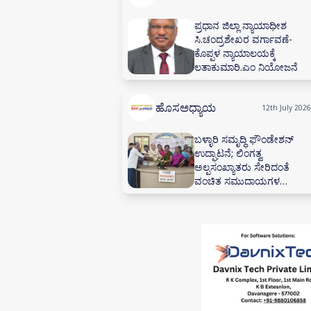
ಪ್ರಧಾನ ಜಿಲ್ಲಾ ನ್ಯಾಯಾಧೀಶ
ಸಿ.ಚಂದ್ರಶೇಖರ ವರ್ಗಾವಣೆ-
ಕೊಪ್ಪಳ ನ್ಯಾಯಾಲಯಕ್ಕೆ
ಲತಾಕುಮಾರಿ.ಎಂ ನಿಯೋಜನೆ
ಹೊಸಅಧ್ಯಾಯ
12th July 2026
ಬಳ್ಳಾರಿ ಸಮೃದ್ಧಿ ಫೌಂಡೇಶನ್
ಉದ್ಘಾಟನೆ; ಲಿಂಗತ್ವ
ಅಲ್ಪಸಂಖ್ಯಾತರು ಸೇರಿದಂತೆ
ವಂಚಿತ ಸಮುದಾಯಗಳ
ಸಬಲೀಕರಣಕ್ಕೆ ಸಂಕಲ್ಪ