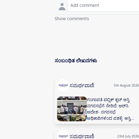
Show comments
ಸಂಬಂಧಿತ ಲೇಖನಗಳು
ಸಮರ್ಥವಾಣಿ
5th August 2026
ಗಂಗಾವತಿ ಪಬ್ಲಿಕ್ ಕ್ಲಬ್ ಆಸ್ತಿ
ನಗರಸಭೆಗೆ ಸೇರಿದೆ: ಆರ್‌ಸಿ
ಆದೇಶ- ನಗರಸಭೆ
ಅಧಿಕಾರಿಗಳಿಂದ ವಶಕ್ಕೆ: ಆಸ್ತಿ
ಮುಟ್ಟುಗೋಲು- 60 ವರ್ಷಗಳ
ಪಬ್ಲಿಕ್ ಕ್ಲಬ್ ಒಡೆತನದ ಕಟ್ಟಡ
ಸಮರ್ಥವಾಣಿ
ಮತ್ತು ಮಳಿಗೆಗಳಿಗೆ ಬೀಗ
23rd July 2026