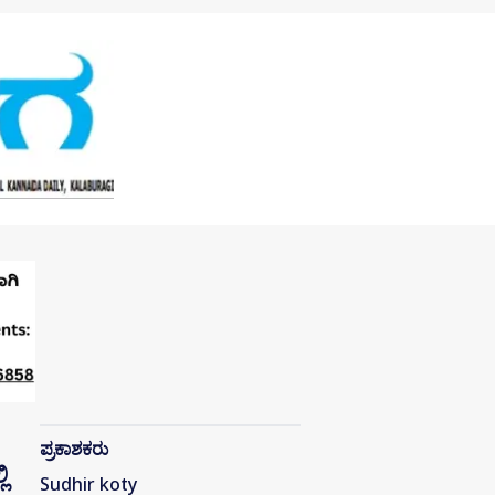
ಪ್ರಕಾಶಕರು
ಿ
Sudhir koty