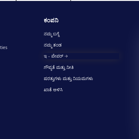
ಕಂಪನಿ
ನಮ್ಮ ಬಗ್ಗೆ
ನಮ್ಮ ತಂಡ
ties
ಇ - ಪೇಪರ್
ಗೌಪ್ಯತೆ ಮತ್ತು ನೀತಿ
ಷರತ್ತುಗಳು ಮತ್ತು ನಿಯಮಗಳು
ಖಾತೆ ಅಳಿಸಿ