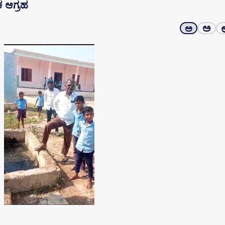
ಕ ಆಗ್ರಹ
ಅ
ಅ