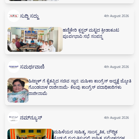
ಕಲಿಯಿರಿ
ಸುದ್ದಿ ಸದ್ದು
4th August 2026
ಹಣ್ಣಿಕೇರಿ ಕ್ಲಸ್ಟರ್ ಮಟ್ಟದ ಕ್ರೀಡಾಕೂಟ
ಪೂರ್ವಭಾವಿ ಸಭೆ ಸಂಪನ್ನ
ಸಮರ್ಥವಾಣಿ
4th August 2026
ಹಿಟ್ನಾಳ್ ಗೆ ಕೈತಪ್ಪಿದ ಸಚಿವ ಸ್ಥಾನ: ಮಹಿಳಾ ಕಾಂಗ್ರೆಸ್ ಅಧ್ಯಕ್ಷೆ ಜ್ಯೋತಿ
ಗೊಂಡಬಾಳ ರಾಜೀನಾಮೆ- ಕೆಲವು ಕಾಂಗ್ರೆಸ್ ಪದಾಧಿಕಾರಿಗಳು
ರಾಜೀನಾಮೆ
ನಮ್‌ನ್ಯೂಸ್
4th August 2026
ಮಹಿಳೆಯರ ಸಾಹಿತ್ಯ, ಸಾಂಸ್ಕೃತಿಕ, ಬೌದ್ಧಿಕ
ಕೊಡುಗೆ ಗುರುತಿಸುವಲ್ಲಿ ಸಾಹಿತ್ಯ ಸಮ್ಮೇಳನಗಳ