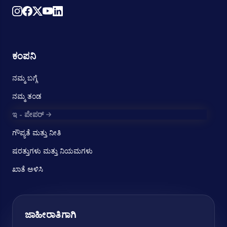
ಕಂಪನಿ
ನಮ್ಮ ಬಗ್ಗೆ
ನಮ್ಮ ತಂಡ
ಇ - ಪೇಪರ್
ಗೌಪ್ಯತೆ ಮತ್ತು ನೀತಿ
ಷರತ್ತುಗಳು ಮತ್ತು ನಿಯಮಗಳು
ಖಾತೆ ಅಳಿಸಿ
ಜಾಹೀರಾತಿಗಾಗಿ