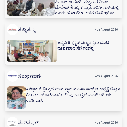
ಶಿವರಾಜ ತಂಗಡಗಿ- ಶುಕ್ರವಾರ ನೀವೇ
ಮೇಸೇಜ್ ಕೊಟ್ಟು ಗೆದ್ದು ತೋರಿಸಿ- ಗಾಳಿಯಲ್ಲಿ
ಗುಂಡು ಹೊಡಿಬೇಡಿ: ಜನರ ಜೊತೆ ಇರೋದು
ಕಲಿಯಿರಿ
ಸುದ್ದಿ ಸದ್ದು
4th August 2026
ಹಣ್ಣಿಕೇರಿ ಕ್ಲಸ್ಟರ್ ಮಟ್ಟದ ಕ್ರೀಡಾಕೂಟ
ಪೂರ್ವಭಾವಿ ಸಭೆ ಸಂಪನ್ನ
ಸಮರ್ಥವಾಣಿ
4th August 2026
ಹಿಟ್ನಾಳ್ ಗೆ ಕೈತಪ್ಪಿದ ಸಚಿವ ಸ್ಥಾನ: ಮಹಿಳಾ ಕಾಂಗ್ರೆಸ್ ಅಧ್ಯಕ್ಷೆ ಜ್ಯೋತಿ
ಗೊಂಡಬಾಳ ರಾಜೀನಾಮೆ- ಕೆಲವು ಕಾಂಗ್ರೆಸ್ ಪದಾಧಿಕಾರಿಗಳು
ರಾಜೀನಾಮೆ
ನಮ್‌ನ್ಯೂಸ್
4th August 2026