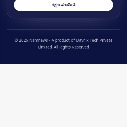
ತಕ್ಷಣ ಸಂಪರ್ಕಿಸಿ
© 2026 Namnews - A product of Davnix Tech Private
Limited. All Rights Reserved