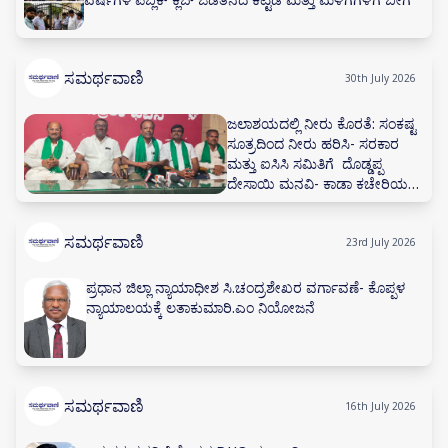
ಸಮರ್ಥವಾಣಿ
30th July 2026
ಜಲಾಶಯದಲ್ಲಿ ನೀರು ಕೊರತೆ: ಸಂಕಷ್ಟ
ಸೂತ್ರದಿಂದ ನೀರು ಹರಿಸಿ- ಸರಕಾರ
ಮತ್ತು ಐಸಿಸಿ ಸಮಿತಿಗೆ ದೊಡ್ಡಪ್ಪ
ದೇಸಾಯಿ ಮನವಿ- ಕಾಡಾ ಕಚೇರಿಯಲ್ಲಿ
ನೀರಾವರಿ ಸಲಹಾ ಸಮಿತಿ ಸಭೆ ನಡೆಸಲು
ಅಗ್ರಹ
ಸಮರ್ಥವಾಣಿ
23rd July 2026
ಪ್ರಧಾನ ಜಿಲ್ಲಾ ನ್ಯಾಯಾಧೀಶ ಸಿ.ಚಂದ್ರಶೇಖರ ವರ್ಗಾವಣೆ- ಕೊಪ್ಪಳ
ನ್ಯಾಯಾಲಯಕ್ಕೆ ಲತಾಕುಮಾರಿ.ಎಂ ನಿಯೋಜನೆ
ಸಮರ್ಥವಾಣಿ
16th July 2026