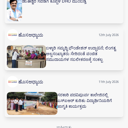
ಡಾ.ಈಶ್ವರ ಸವಡಿಗೆ ಕೊಪ್ಪಳ DHO ಮುಂಬಡ್ತಿ
ಹೊಸಅಧ್ಯಾಯ
12th July 2026
ಬಳ್ಳಾರಿ ಸಮೃದ್ಧಿ ಫೌಂಡೇಶನ್ ಉದ್ಘಾಟನೆ; ಲಿಂಗತ್ವ
ಅಲ್ಪಸಂಖ್ಯಾತರು ಸೇರಿದಂತೆ ವಂಚಿತ
ಸಮುದಾಯಗಳ ಸಬಲೀಕರಣಕ್ಕೆ ಸಂಕಲ್ಪ
ಹೊಸಅಧ್ಯಾಯ
11th July 2026
ಸರಕಾರಿ ಪದವಿಪೂರ್ವ ಕಾಲೇಜಿನಲ್ಲಿ
ಎಸ್‌ಐಆರ್ ಕುರಿತು ವಿದ್ಯಾರ್ಥಿನಿಯರಿಗೆ
ಜಾಗೃತಿ ಕಾರ್ಯಕ್ರಮ