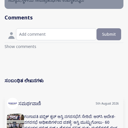
ಸದಸ್ಯರು,ಸ್ಥಳೀಯ ಸೇವಾಪ್ರತಿನಿಧಿಗಳು ಉಪಸ್ಥಿತರಿದ್ದರು
Comments
Submit
Show comments
ಸಂಬಂಧಿತ ಲೇಖನಗಳು
ಸಮರ್ಥವಾಣಿ
5th August 2026
ಗಂಗಾವತಿ ಪಬ್ಲಿಕ್ ಕ್ಲಬ್ ಆಸ್ತಿ ನಗರಸಭೆಗೆ ಸೇರಿದೆ: ಆರ್‌ಸಿ ಆದೇಶ-
ನಗರಸಭೆ ಅಧಿಕಾರಿಗಳಿಂದ ವಶಕ್ಕೆ: ಆಸ್ತಿ ಮುಟ್ಟುಗೋಲು- 60
ವರ್ಷಗಳ ಪಬ್ಲಿಕ್ ಕ್ಲಬ್ ಒಡೆತನದ ಕಟ್ಟಡ ಮತ್ತು ಮಳಿಗೆಗಳಿಗೆ ಬೀಗ