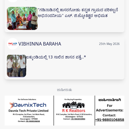
"ಗಡಿನಾಡಿನಲ್ಲಿ ಕಾಸರಗೋಡು ಕನ್ನಡ ಗ್ರಾಮದ ಪರಿಕಲ್ಪನೆ
ಅಭಿನಂದನೀಯ" ಎಲ್. ಜಿ.ಜ್ಯೋತಿಶ್ವರ ಅಭಿಮತ
VIBHINNA BARAHA
25th May 2026
ಲಕ್ಕುಂಡಿಯಲ್ಲಿ 13 ಸಾಲಿನ ಶಾಸನ ಪತ್ತೆ...*