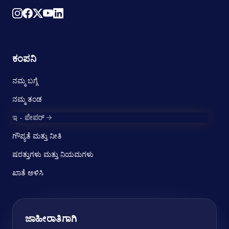
ಕಂಪನಿ
ನಮ್ಮ ಬಗ್ಗೆ
ನಮ್ಮ ತಂಡ
ಇ - ಪೇಪರ್
ಗೌಪ್ಯತೆ ಮತ್ತು ನೀತಿ
ಷರತ್ತುಗಳು ಮತ್ತು ನಿಯಮಗಳು
ಖಾತೆ ಅಳಿಸಿ
ಜಾಹೀರಾತಿಗಾಗಿ