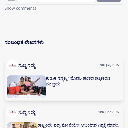
Show comments
ಸಂಬಂಧಿತ ಲೇಖನಗಳು
ಸುದ್ದಿ ಸದ್ದು
9th July 2026
ಕುಡುಕ ನನ್ಮಕ್ಳು" ಮೊದಲ ಹಂತದ ಚಿತ್ರೀಕರಣ
ಮುಕ್ತಾಯ
ಸುದ್ದಿ ಸದ್ದು
28th June 2026
ರಾಷ್ಟ್ರೀಯ ಪಲ್ಸ್ ಪೋಲಿಯೋ ಅಭಿಯಾನ ವಿಶ್ವಕ್ಕೆ ಮಾದರಿ.