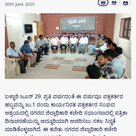
ಅ
ಅ
ಅ
30th June 2025
ಬಳ್ಳಾರಿ ಜೂನ್ 29. ಪ್ರತಿ ವರ್ಷದಂತೆ ಈ ವರ್ಷವೂ ಪತ್ರಕರ್ತರ
ಹಬ್ಬವನ್ನು ಜು.1 ರಂದು ಕಾರ್ಯನಿರತ ಪತ್ರಕರ್ತರ ಸಂಘದ
ಆಶ್ರಯದಲ್ಲಿ ನಗರದ ಜಿಲ್ಲಾಧಿಕಾರಿ ಕಚೇರಿ ಸಭಾಂಗಣದಲ್ಲಿ ಪತ್ರಿಕಾ
ದಿನಾಚರಣೆಯನ್ನು ಅದ್ದೂರಿಯಾಗಿ ಆಚರಿಸಲು ಸಕಲ ಸಿದ್ಧತೆ
ಮಾಡಿಕೊಳ್ಳಲಾಗಿದೆ. ಈ ಕುರಿತು ನಗರದ ಜಿಲ್ಲಾಧಿಕಾರಿ ಕಚೇರಿ