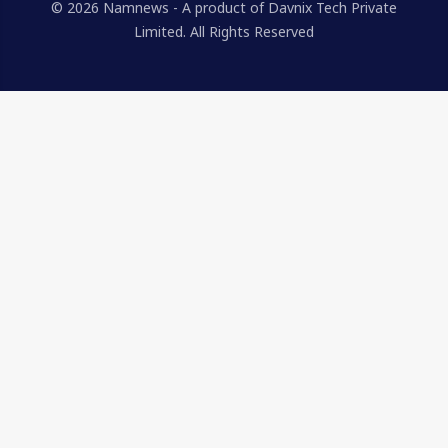
© 2026 Namnews - A product of Davnix Tech Private
Limited. All Rights Reserved