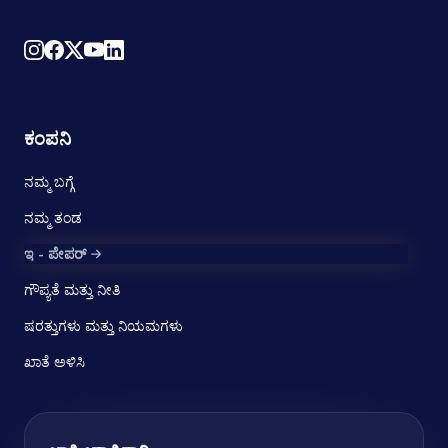
ಕಂಪನಿ
ನಮ್ಮ ಬಗ್ಗೆ
ನಮ್ಮ ತಂಡ
ಇ - ಪೇಪರ್
ಗೌಪ್ಯತೆ ಮತ್ತು ನೀತಿ
ಷರತ್ತುಗಳು ಮತ್ತು ನಿಯಮಗಳು
ಖಾತೆ ಅಳಿಸಿ