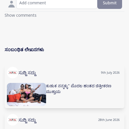
Submit
Show comments
ಸಂಬಂಧಿತ ಲೇಖನಗಳು
ಸುದ್ದಿ ಸದ್ದು
9th July 2026
ಕುಡುಕ ನನ್ಮಕ್ಳು" ಮೊದಲ ಹಂತದ ಚಿತ್ರೀಕರಣ
ಮುಕ್ತಾಯ
ಸುದ್ದಿ ಸದ್ದು
28th June 2026