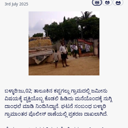
ಅ
ಅ
ಅ
3rd July 2025
ಬಳ್ಳಾರಿ:ಜು,02; ತಾಲೂಕಿನ ಕಪ್ಪಗಲ್ಲು ಗ್ರಾಮದಲ್ಲಿ ಜಮೀನು
ವಿಷಯಕ್ಕೆ ವ್ಯಕ್ತಿಯೊಬ್ಬ ಕೊಡಲಿ ಹಿಡಿದು ಮನೆಯೊಂದಕ್ಕೆ ನುಗ್ಗಿ
ದಾಂಧಲೆ ಮಾಡಿ ನಿಂದಿಸಿದ್ದಾನೆ. ಘಟನೆ ಸಂಬಂಧ ಬಳ್ಳಾರಿ
ಗ್ರಾಮಾಂತರ ಪೊಲೀಸ್ ಠಾಣೆಯಲ್ಲಿ ಪ್ರಕರಣ ದಾಖಲಾಗಿದೆ.