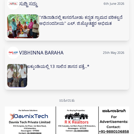
ಸುದ್ದಿ ಸದ್ದು
6th June 2026
"ಗಡಿನಾಡಿನಲ್ಲಿ ಕಾಸರಗೋಡು ಕನ್ನಡ ಗ್ರಾಮದ ಪರಿಕಲ್ಪನೆ
ಅಭಿನಂದನೀಯ" ಎಲ್. ಜಿ.ಜ್ಯೋತಿಶ್ವರ ಅಭಿಮತ
VIBHINNA BARAHA
25th May 2026
ಲಕ್ಕುಂಡಿಯಲ್ಲಿ 13 ಸಾಲಿನ ಶಾಸನ ಪತ್ತೆ...*