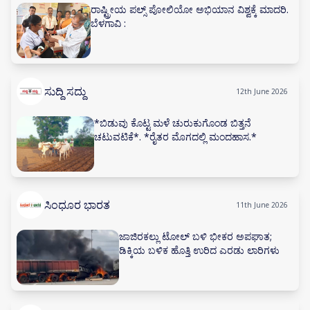
ರಾಷ್ಟ್ರೀಯ ಪಲ್ಸ್ ಪೋಲಿಯೋ ಅಭಿಯಾನ ವಿಶ್ವಕ್ಕೆ ಮಾದರಿ.
ಬೆಳಗಾವಿ :
ಸುದ್ದಿ ಸದ್ದು
12th June 2026
*ಬಿಡುವು ಕೊಟ್ಟ ಮಳೆ ಚುರುಕುಗೊಂಡ ಬಿತ್ತನೆ
ಚಟುವಟಿಕೆ*. *ರೈತರ ಮೊಗದಲ್ಲಿ ಮಂದಹಾಸ.*
ಸಿಂಧೂರ ಭಾರತ
11th June 2026
ಜಾಜಿರಕಲ್ಲು ಟೋಲ್ ಬಳಿ ಭೀಕರ ಅಪಘಾತ;
ಡಿಕ್ಕಿಯ ಬಳಿಕ ಹೊತ್ತಿ ಉರಿದ ಎರಡು ಲಾರಿಗಳು