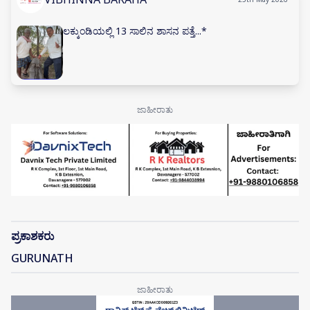
ಲಕ್ಕುಂಡಿಯಲ್ಲಿ 13 ಸಾಲಿನ ಶಾಸನ ಪತ್ತೆ...*
ಪ್ರಕಾಶಕರು
GURUNATH