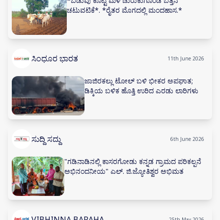
*ಬಿಡುವು ಕೊಟ್ಟ ಮಳೆ ಚುರುಕುಗೊಂಡ ಬಿತ್ತನೆ
ಚಟುವಟಿಕೆ*. *ರೈತರ ಮೊಗದಲ್ಲಿ ಮಂದಹಾಸ.*
ಸಿಂಧೂರ ಭಾರತ
11th June 2026
ಜಾಜಿರಕಲ್ಲು ಟೋಲ್ ಬಳಿ ಭೀಕರ ಅಪಘಾತ;
ಡಿಕ್ಕಿಯ ಬಳಿಕ ಹೊತ್ತಿ ಉರಿದ ಎರಡು ಲಾರಿಗಳು
ಸುದ್ದಿ ಸದ್ದು
6th June 2026
"ಗಡಿನಾಡಿನಲ್ಲಿ ಕಾಸರಗೋಡು ಕನ್ನಡ ಗ್ರಾಮದ ಪರಿಕಲ್ಪನೆ
ಅಭಿನಂದನೀಯ" ಎಲ್. ಜಿ.ಜ್ಯೋತಿಶ್ವರ ಅಭಿಮತ
VIBHINNA BARAHA
25th May 2026