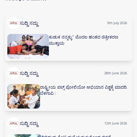
ಸುದ್ದಿ ಸದ್ದು
9th July 2026
ಕುಡುಕ ನನ್ಮಕ್ಳು" ಮೊದಲ ಹಂತದ ಚಿತ್ರೀಕರಣ
ಮುಕ್ತಾಯ
ಸುದ್ದಿ ಸದ್ದು
28th June 2026
ರಾಷ್ಟ್ರೀಯ ಪಲ್ಸ್ ಪೋಲಿಯೋ ಅಭಿಯಾನ ವಿಶ್ವಕ್ಕೆ ಮಾದರಿ.
ಬೆಳಗಾವಿ :
ಸುದ್ದಿ ಸದ್ದು
12th June 2026