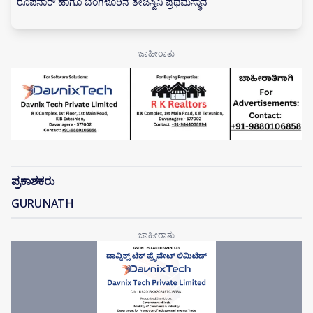
ರೂಪನಾರ್ ಹಾಗೂ ಬೆಂಗಳೂರಿನ ತೇಜಸ್ವಿನಿ ಪ್ರಥಮಸ್ಥಾನ
ಪ್ರಕಾಶಕರು
GURUNATH