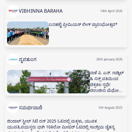
VIBHINNA BARAHA
14th April 2026
ಬನಹಟ್ಟಿ ಪ್ರೀಮಿಯರ್ ಲೀಗ್ ಪ್ರಾರಂಭೋತ್ಸವ*
ನೃಪತುಂಗ
20th January 2026
ನಾಳೆ ಪಿ. ಎನ್. ಗಾಡ್ಗಿಲ್
& ಸನ್ಸ್ ವತಿಯಿಂದ
ಚಿತ್ರಕಲ ಸ್ಪರ್ಧೆ
ಚಿರಂಜೀವಿ ಮೆಥೋಡಿಸ್ಟ
ಆಂಗ್ಲ ಕನ್ನಡ ಮಾಧ್ಯಮ
ಪ್ರೌಢ ಶಾಲೆ ಯಾದಗಿರಿ
ಸಮರ್ಥವಾಣಿ
5th August 2025
ಜಿಂದಾಲ್ ಸ್ಟೀಲ್ ಸಿಟಿ ರನ್ 2025 ಓಟದಲ್ಲಿ ಮಕ್ಕಳು, ಯುವಕ
ಯುವತಿ,ವಯಸ್ಕರು ಭಾಗಿ 10ಕಿಲೋ ಮೀಟರ್ ಓಟದಲ್ಲಿ ಸಾಂಗ್ಲಿಯ ಚೈತನ್ಯ