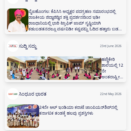
ಬೈಲಹೊಂಗಲ: ಕೆಪಿಸಿಸಿ ಅಧ್ಯಕ್ಷರ ಪದಗ್ರಹಣ ಸಮಾರಂಭದಲ್ಲಿ
ರಾಜಕೀಯ ಜಿದ್ದಾಜಿದ್ದಿನ ಶಕ್ತಿ ಪ್ರದರ್ಶನದಿಂದ ಇಡೀ
ರಾಜಧಾನಿಯಲ್ಲಿ ಭಾರಿ ಟ್ರಾಫಿಕ್ ಜಾಮ್ ಸೃಷ್ಟಿಯಾಗಿ
ಕಡುಬಡತನದಲ್ಲೂ ವರ್ಷವಿಡೀ ಕಷ್ಟಪಟ್ಟು ಓದಿದ ಹತ್ತಾರು ಬಡ
ವಿದ್ಯಾರ್ಥಿನಿಯರು ಸಮಯಕ್ಕೆ ಸರಿಯಾಗಿ ಪರೀಕ್ಷಾ ಕೇಂದ್ರ
ತಲುಪಲಾಗದೆ, ಕೊನೆ ಕ್ಷಣದಲ್ಲಿ ನೀಟ್ (NEET) ಮರುಪರೀಕ್ಷೆ
ಸುದ್ದಿ ಸದ್ದು
ಬರೆಯುವ ಮಹತ್ವದ ಅವಕಾಶವನ್ನು ಕಳೆದುಕೊಂಡು ಪರೀಕ್ಷಾ
23rd June 2026
ಕೇಂದ್ರಗಳ ಮುಂದೆ ಕಣ್ಣೀರು ಹಾಕುತ್ತಿರುವುದು ಅತ್ಯಂತ
ಖಂಡನೀಯ, ಈ ವಿದ್ಯಾರ್ಥಿಗಳ ಮರಗು ಕಾಂಗ್ರೆಸ್ ‌ಪಕ್ಷಕ್ಕೆ ತಟ್ಟಲಿದೆ
ಹಣ್ಣಿಕೇರಿ
ಎಂದು ಬಿಜೆಪಿ ರಾಜ್ಯ ಸಮಿತಿ ಸದಸ್ಯ ಎಫ್.ಎಸ್.ಸಿದ್ದನಗೌಡರ ತೀವ್ರ
ಶಾಲೆಯಲ್ಲಿ 12
ಆಕ್ರೋಶ ವ್ಯಕ್ತಪಡಿಸಿದ್ದಾರೆ.
ನೇ
ಅಂತರಾಷ್ಟ್ರೀಯ
ಯೋಗ
ದಿನಾಚರಣೆ
ಸಿಂಧೂರ ಭಾರತ
ಮಕ್ಕಳಿಂದ
22nd May 2026
ವಿವಿಧ
ಯೋಗಾಸನಗಳು
24ನೇ ಆಲ್ ಇಂಡಿಯಾ ಕರಾಟೆ ಚಾಂಪಿಯನ್‌ಶಿಪ್‌ನಲ್ಲಿ
ಪ್ರದರ್ಶನ
ಕರ್ನಾಟಕ ತಂಡಕ್ಕೆ ಹಲವು ಪ್ರಶಸ್ತಿಗಳು