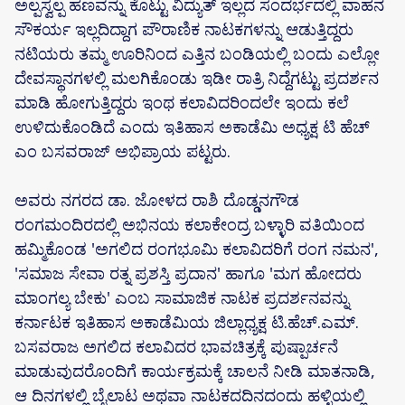
ಅಲ್ಪಸ್ವಲ್ಪ ಹಣವನ್ನು ಕೊಟ್ಟು ವಿದ್ಯುತ್ ಇಲ್ಲದ ಸಂದರ್ಭದಲ್ಲಿ ವಾಹನ
ಸೌಕರ್ಯ ಇಲ್ಲದಿದ್ದಾಗ ಪೌರಾಣಿಕ ನಾಟಕಗಳನ್ನು ಆಡುತ್ತಿದ್ದರು
ನಟಿಯರು ತಮ್ಮ ಊರಿನಿಂದ ಎತ್ತಿನ ಬಂಡಿಯಲ್ಲಿ ಬಂದು ಎಲ್ಲೋ
ದೇವಸ್ಥಾನಗಳಲ್ಲಿ ಮಲಗಿಕೊಂಡು ಇಡೀ ರಾತ್ರಿ ನಿದ್ದೆಗಟ್ಟು ಪ್ರದರ್ಶನ
ಮಾಡಿ ಹೋಗುತ್ತಿದ್ದರು ಇಂಥ ಕಲಾವಿದರಿಂದಲೇ ಇಂದು ಕಲೆ
ಉಳಿದುಕೊಂಡಿದೆ ಎಂದು ಇತಿಹಾಸ ಅಕಾಡೆಮಿ ಅಧ್ಯಕ್ಷ ಟಿ ಹೆಚ್
ಎಂ ಬಸವರಾಜ್ ಅಭಿಪ್ರಾಯ ಪಟ್ಟರು.
ಅವರು ನಗರದ ಡಾ. ಜೋಳದ ರಾಶಿ ದೊಡ್ಡನಗೌಡ
ರಂಗಮಂದಿರದಲ್ಲಿ ಅಭಿನಯ ಕಲಾಕೇಂದ್ರ ಬಳ್ಳಾರಿ ವತಿಯಿಂದ
ಹಮ್ಮಿಕೊಂಡ 'ಅಗಲಿದ ರಂಗಭೂಮಿ ಕಲಾವಿದರಿಗೆ ರಂಗ ನಮನ',
'ಸಮಾಜ ಸೇವಾ ರತ್ನ ಪ್ರಶಸ್ತಿ ಪ್ರದಾನ' ಹಾಗೂ 'ಮಗ ಹೋದರು
ಮಾಂಗಲ್ಯ ಬೇಕು' ಎಂಬ ಸಾಮಾಜಿಕ ನಾಟಕ ಪ್ರದರ್ಶನವನ್ನು
ಕರ್ನಾಟಕ ಇತಿಹಾಸ ಅಕಾಡೆಮಿಯ ಜಿಲ್ಲಾಧ್ಯಕ್ಷ ಟಿ.ಹೆಚ್.ಎಮ್.
ಬಸವರಾಜ ಅಗಲಿದ ಕಲಾವಿದರ ಭಾವಚಿತ್ರಕ್ಕೆ ಪುಷ್ಪಾರ್ಚನೆ
ಮಾಡುವುದರೊಂದಿಗೆ ಕಾರ್ಯಕ್ರಮಕ್ಕೆ ಚಾಲನೆ ನೀಡಿ ಮಾತನಾಡಿ,
ಆ ದಿನಗಳಲ್ಲಿ ಬೈಲಾಟ ಅಥವಾ ನಾಟಕದದಿನದಂದು ಹಳ್ಳಿಯಲ್ಲಿ