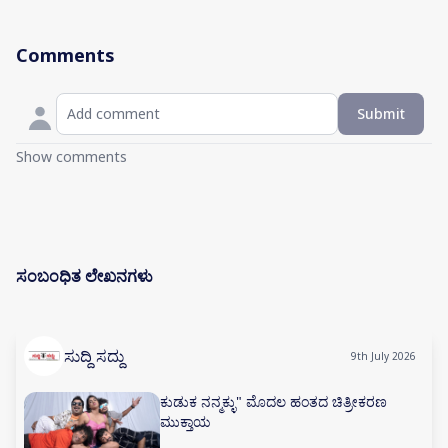
Comments
Submit
Show comments
ಸಂಬಂಧಿತ ಲೇಖನಗಳು
ಸುದ್ದಿ ಸದ್ದು
9th July 2026
ಕುಡುಕ ನನ್ಮಕ್ಳು" ಮೊದಲ ಹಂತದ ಚಿತ್ರೀಕರಣ
ಮುಕ್ತಾಯ