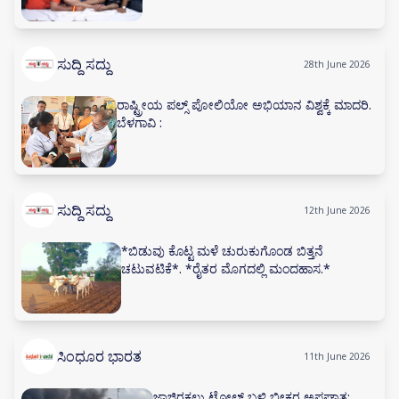
ಸುದ್ದಿ ಸದ್ದು
28th June 2026
ರಾಷ್ಟ್ರೀಯ ಪಲ್ಸ್ ಪೋಲಿಯೋ ಅಭಿಯಾನ ವಿಶ್ವಕ್ಕೆ ಮಾದರಿ.
ಬೆಳಗಾವಿ :
ಸುದ್ದಿ ಸದ್ದು
12th June 2026
*ಬಿಡುವು ಕೊಟ್ಟ ಮಳೆ ಚುರುಕುಗೊಂಡ ಬಿತ್ತನೆ
ಚಟುವಟಿಕೆ*. *ರೈತರ ಮೊಗದಲ್ಲಿ ಮಂದಹಾಸ.*
ಸಿಂಧೂರ ಭಾರತ
11th June 2026
ಜಾಜಿರಕಲ್ಲು ಟೋಲ್ ಬಳಿ ಭೀಕರ ಅಪಘಾತ;