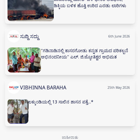
ಡಿಕ್ಕಿಯ ಬಳಿಕ ಹೊತ್ತಿ ಉರಿದ ಎರಡು ಲಾರಿಗಳು
ಸುದ್ದಿ ಸದ್ದು
6th June 2026
"ಗಡಿನಾಡಿನಲ್ಲಿ ಕಾಸರಗೋಡು ಕನ್ನಡ ಗ್ರಾಮದ ಪರಿಕಲ್ಪನೆ
ಅಭಿನಂದನೀಯ" ಎಲ್. ಜಿ.ಜ್ಯೋತಿಶ್ವರ ಅಭಿಮತ
VIBHINNA BARAHA
25th May 2026
ಲಕ್ಕುಂಡಿಯಲ್ಲಿ 13 ಸಾಲಿನ ಶಾಸನ ಪತ್ತೆ...*