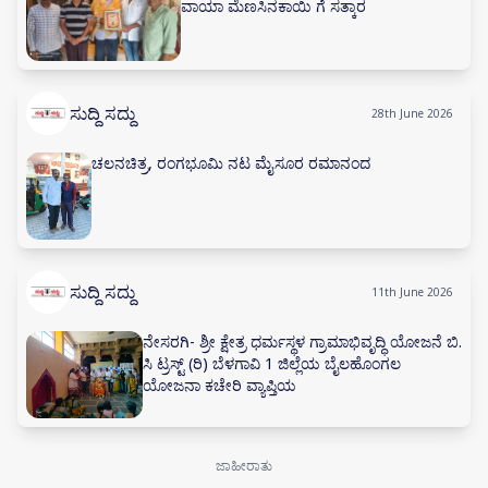
ವಾಯಾ ಮೆಣಸಿನಕಾಯಿ ಗೆ ಸತ್ಕಾರ
ಸುದ್ದಿ ಸದ್ದು
28th June 2026
ಚಲನಚಿತ್ರ, ರಂಗಭೂಮಿ ನಟ ಮೈಸೂರ ರಮಾನಂದ
ಸುದ್ದಿ ಸದ್ದು
11th June 2026
ನೇಸರಗಿ- ಶ್ರೀ ಕ್ಷೇತ್ರ ಧರ್ಮಸ್ಥಳ ಗ್ರಾಮಾಭಿವೃದ್ಧಿ ಯೋಜನೆ ಬಿ.
ಸಿ ಟ್ರಸ್ಟ್ (ರಿ) ಬೆಳಗಾವಿ 1 ಜಿಲ್ಲೆಯ ಬೈಲಹೊಂಗಲ
ಯೋಜನಾ ಕಚೇರಿ ವ್ಯಾಪ್ತಿಯ