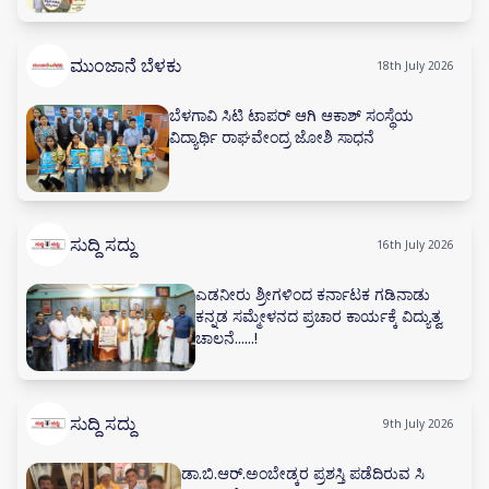
ಮುಂಜಾನೆ ಬೆಳಕು
18th July 2026
ಬೆಳಗಾವಿ ಸಿಟಿ ಟಾಪರ್ ಆಗಿ ಆಕಾಶ್ ಸಂಸ್ಥೆಯ
ವಿದ್ಯಾರ್ಥಿ ರಾಘವೇಂದ್ರ ಜೋಶಿ ಸಾಧನೆ
ಸುದ್ದಿ ಸದ್ದು
16th July 2026
ಎಡನೀರು ಶ್ರೀಗಳಿಂದ ಕರ್ನಾಟಕ ಗಡಿನಾಡು
ಕನ್ನಡ ಸಮ್ಮೇಳನದ ಪ್ರಚಾರ ಕಾರ್ಯಕ್ಕೆ ವಿದ್ಯುತ್ವ
ಚಾಲನೆ......!
ಸುದ್ದಿ ಸದ್ದು
9th July 2026
ಡಾ.ಬಿ.ಆರ್.ಅಂಬೇಡ್ಕರ ಪ್ರಶಸ್ತಿ ಪಡೆದಿರುವ ಸಿ