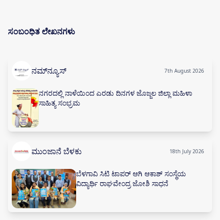
ಸಂಬಂಧಿತ ಲೇಖನಗಳು
ನಮ್‌ನ್ಯೂಸ್
7th August 2026
ನಗರದಲ್ಲಿ ನಾಳೆಯಿಂದ ಎರಡು ದಿನಗಳ ಜೊಜ್ಜಲ ಜಿಲ್ಲಾ ಮಹಿಳಾ
ಸಾಹಿತ್ಯ ಸಂಭ್ರಮ
ಮುಂಜಾನೆ ಬೆಳಕು
18th July 2026
ಬೆಳಗಾವಿ ಸಿಟಿ ಟಾಪರ್ ಆಗಿ ಆಕಾಶ್ ಸಂಸ್ಥೆಯ
ವಿದ್ಯಾರ್ಥಿ ರಾಘವೇಂದ್ರ ಜೋಶಿ ಸಾಧನೆ