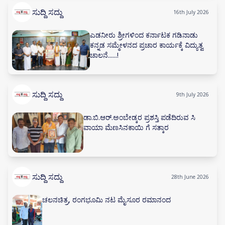
ಸುದ್ದಿ ಸದ್ದು
16th July 2026
ಎಡನೀರು ಶ್ರೀಗಳಿಂದ ಕರ್ನಾಟಕ ಗಡಿನಾಡು
ಕನ್ನಡ ಸಮ್ಮೇಳನದ ಪ್ರಚಾರ ಕಾರ್ಯಕ್ಕೆ ವಿದ್ಯುತ್ವ
ಚಾಲನೆ......!
ಸುದ್ದಿ ಸದ್ದು
9th July 2026
ಡಾ.ಬಿ.ಆರ್.ಅಂಬೇಡ್ಕರ ಪ್ರಶಸ್ತಿ ಪಡೆದಿರುವ ಸಿ
ವಾಯಾ ಮೆಣಸಿನಕಾಯಿ ಗೆ ಸತ್ಕಾರ
ಸುದ್ದಿ ಸದ್ದು
28th June 2026
ಚಲನಚಿತ್ರ, ರಂಗಭೂಮಿ ನಟ ಮೈಸೂರ ರಮಾನಂದ