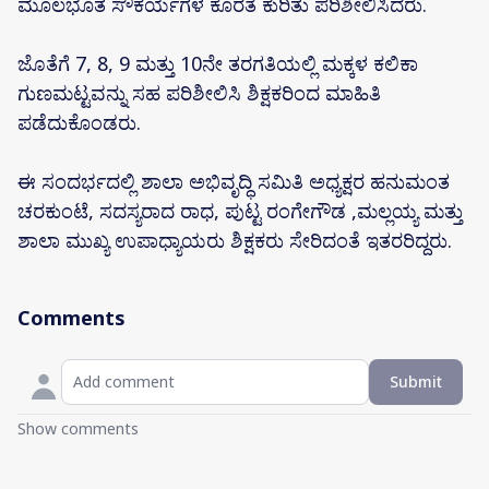
ಮೂಲಭೂತ ಸೌಕರ್ಯಗಳ ಕೊರತೆ ಕುರಿತು ಪರಿಶೀಲಿಸಿದರು.
ಜೊತೆಗೆ 7, 8, 9 ಮತ್ತು 10ನೇ ತರಗತಿಯಲ್ಲಿ ಮಕ್ಕಳ ಕಲಿಕಾ
ಗುಣಮಟ್ಟವನ್ನು ಸಹ ಪರಿಶೀಲಿಸಿ ಶಿಕ್ಷಕರಿಂದ ಮಾಹಿತಿ
ಪಡೆದುಕೊಂಡರು.
ಈ ಸಂದರ್ಭದಲ್ಲಿ ಶಾಲಾ ಅಭಿವೃದ್ಧಿ ಸಮಿತಿ ಅಧ್ಯಕ್ಷರ ಹನುಮಂತ
ಚರಕುಂಟೆ, ಸದಸ್ಯರಾದ ರಾಧ, ಪುಟ್ಟ ರಂಗೇಗೌಡ ,ಮಲ್ಲಯ್ಯ ಮತ್ತು
ಶಾಲಾ ಮುಖ್ಯ ಉಪಾಧ್ಯಾಯರು ಶಿಕ್ಷಕರು ಸೇರಿದಂತೆ ಇತರರಿದ್ದರು.
Comments
Submit
Show comments