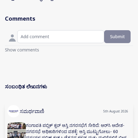
Comments
Submit
Show comments
ಸಂಬಂಧಿತ ಲೇಖನಗಳು
ಸಮರ್ಥವಾಣಿ
5th August 2026
ಗಂಗಾವತಿ ಪಬ್ಲಿಕ್ ಕ್ಲಬ್ ಆಸ್ತಿ ನಗರಸಭೆಗೆ ಸೇರಿದೆ: ಆರ್‌ಸಿ ಆದೇಶ-
ನಗರಸಭೆ ಅಧಿಕಾರಿಗಳಿಂದ ವಶಕ್ಕೆ: ಆಸ್ತಿ ಮುಟ್ಟುಗೋಲು- 60
ವರ್ಷಗಳ ಪಬ್ಲಿಕ್ ಕ್ಲಬ್ ಒಡೆತನದ ಕಟ್ಟಡ ಮತ್ತು ಮಳಿಗೆಗಳಿಗೆ ಬೀಗ