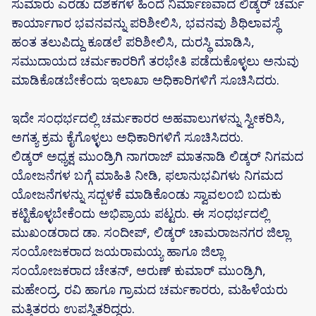
ಸುಮಾರು ಎರಡು ದಶಕಗಳ ಹಿಂದೆ ನಿರ್ಮಾಣವಾದ ಲಿಡ್ಕರ್ ಚರ್ಮ
ಕಾರ್ಯಾಗಾರ ಭವನವನ್ನು ಪರಿಶೀಲಿಸಿ, ಭವನವು ಶಿಥಿಲಾವಸ್ಥೆ
ಹಂತ ತಲುಪಿದ್ದು ಕೂಡಲೆ ಪರಿಶೀಲಿಸಿ, ದುರಸ್ಥಿ ಮಾಡಿಸಿ,
ಸಮುದಾಯದ ಚರ್ಮಕಾರರಿಗೆ ತರಭೇತಿ ಪಡೆದುಕೊಳ್ಳಲು ಅನುವು
ಮಾಡಿಕೊಡಬೇಕೆಂದು ಇಲಾಖಾ ಅಧಿಕಾರಿಗಳಿಗೆ ಸೂಚಿಸಿದರು.
ಇದೇ ಸಂಧರ್ಭದಲ್ಲಿ ಚರ್ಮಕಾರರ ಅಹವಾಲುಗಳನ್ನು ಸ್ವೀಕರಿಸಿ,
ಅಗತ್ಯ ಕ್ರಮ ಕೈಗೊಳ್ಳಲು ಅಧಿಕಾರಿಗಳಿಗೆ ಸೂಚಿಸಿದರು.
ಲಿಡ್ಕರ್ ಅಧ್ಯಕ್ಷ ಮುಂಡ್ರಿಗಿ ನಾಗರಾಜ್ ಮಾತನಾಡಿ ಲಿಡ್ಕರ್ ನಿಗಮದ
ಯೋಜನೆಗಳ ಬಗ್ಗೆ ಮಾಹಿತಿ ನೀಡಿ, ಫಲಾನುಭವಿಗಳು ನಿಗಮದ
ಯೋಜನೆಗಳನ್ನು ಸದ್ಬಳಕೆ ಮಾಡಿಕೊಂಡು ಸ್ವಾವಲಂಬಿ ಬದುಕು
ಕಟ್ಟಿಕೊಳ್ಳಬೇಕೆಂದು ಅಭಿಪ್ರಾಯ ಪಟ್ಟರು. ಈ ಸಂಧರ್ಭದಲ್ಲಿ
ಮುಖಂಡರಾದ ಡಾ. ಸಂದೀಪ್, ಲಿಡ್ಕರ್ ಚಾಮರಾಜನಗರ ಜಿಲ್ಲಾ
ಸಂಯೋಜಕರಾದ ಜಯರಾಮಯ್ಯ ಹಾಗೂ ಜಿಲ್ಲಾ
ಸಂಯೋಜಕರಾದ ಚೇತನ್, ಅರುಣ್ ಕುಮಾರ್ ಮುಂಡ್ರಿಗಿ,
ಮಹೇಂದ್ರ, ರವಿ ಹಾಗೂ ಗ್ರಾಮದ ಚರ್ಮಕಾರರು, ಮಹಿಳೆಯರು
ಮತ್ತಿತರರು ಉಪಸ್ಥಿತರಿದ್ದರು.