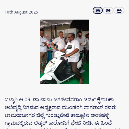
ಅ
ಅ
ಅ
10th August 2025
ಬಳ್ಳಾರಿ ಆ 09. ಡಾ ಬಾಬು ಜಗಜೀವನರಾಂ ಚರ್ಮ ಕೈಗಾರಿಕಾ
ಅಭಿವೃದ್ಧಿ ನಿಗಮದ ಅಧ್ಯಕ್ಷರಾದ ಮುಂಡರಗಿ ನಾಗರಾಜ್ ರವರು
ಚಾಮರಾಜನಗರ ಜಿಲ್ಲೆ ಗುಂಡ್ಲುಪೇಟೆ ತಾಲ್ಲೂಕಿನ ಅಂಕಹಳ್ಳಿ
ಗ್ರಾಮದಲ್ಲಿರುವ ಲಿಡ್ಕರ್ ಕಾಲೋನಿಗೆ ಭೇಟಿ ನೀಡಿ. ಈ ಹಿಂದೆ