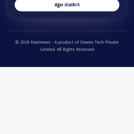
ತಕ್ಷಣ ಸಂಪರ್ಕಿಸಿ
© 2026 Namnews - A product of Davnix Tech Private
Limited. All Rights Reserved