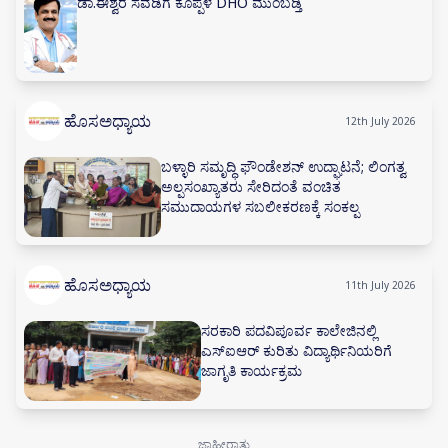
ಡಾ.ಈಶ್ವರ ಸವಡಿಗೆ ಕೊಪ್ಪಳ DHO ಮುಂಬಡ್ತಿ
ಹೊಸಅಧ್ಯಾಯ
12th July 2026
ಬಳ್ಳಾರಿ ಸಮೃದ್ಧಿ ಫೌಂಡೇಶನ್ ಉದ್ಘಾಟನೆ; ಲಿಂಗತ್ವ
ಅಲ್ಪಸಂಖ್ಯಾತರು ಸೇರಿದಂತೆ ವಂಚಿತ
ಸಮುದಾಯಗಳ ಸಬಲೀಕರಣಕ್ಕೆ ಸಂಕಲ್ಪ
ಹೊಸಅಧ್ಯಾಯ
11th July 2026
ಸರಕಾರಿ ಪದವಿಪೂರ್ವ ಕಾಲೇಜಿನಲ್ಲಿ
ಎಸ್‌ಐಆರ್ ಕುರಿತು ವಿದ್ಯಾರ್ಥಿನಿಯರಿಗೆ
ಜಾಗೃತಿ ಕಾರ್ಯಕ್ರಮ