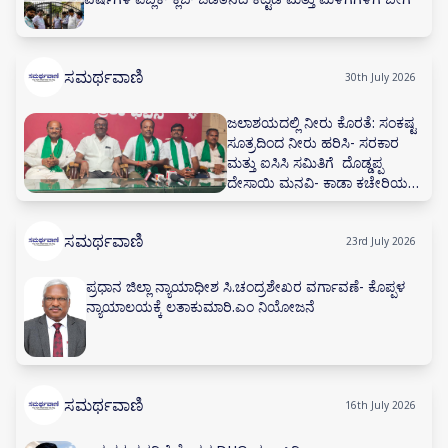
ಸಮರ್ಥವಾಣಿ
30th July 2026
ಜಲಾಶಯದಲ್ಲಿ ನೀರು ಕೊರತೆ: ಸಂಕಷ್ಟ
ಸೂತ್ರದಿಂದ ನೀರು ಹರಿಸಿ- ಸರಕಾರ
ಮತ್ತು ಐಸಿಸಿ ಸಮಿತಿಗೆ ದೊಡ್ಡಪ್ಪ
ದೇಸಾಯಿ ಮನವಿ- ಕಾಡಾ ಕಚೇರಿಯಲ್ಲಿ
ನೀರಾವರಿ ಸಲಹಾ ಸಮಿತಿ ಸಭೆ ನಡೆಸಲು
ಅಗ್ರಹ
ಸಮರ್ಥವಾಣಿ
23rd July 2026
ಪ್ರಧಾನ ಜಿಲ್ಲಾ ನ್ಯಾಯಾಧೀಶ ಸಿ.ಚಂದ್ರಶೇಖರ ವರ್ಗಾವಣೆ- ಕೊಪ್ಪಳ
ನ್ಯಾಯಾಲಯಕ್ಕೆ ಲತಾಕುಮಾರಿ.ಎಂ ನಿಯೋಜನೆ
ಸಮರ್ಥವಾಣಿ
16th July 2026