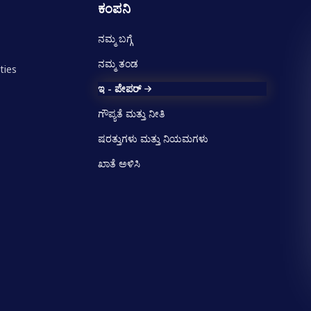
ಕಂಪನಿ
ನಮ್ಮ ಬಗ್ಗೆ
ನಮ್ಮ ತಂಡ
ties
ಇ - ಪೇಪರ್
ಗೌಪ್ಯತೆ ಮತ್ತು ನೀತಿ
ಷರತ್ತುಗಳು ಮತ್ತು ನಿಯಮಗಳು
ಖಾತೆ ಅಳಿಸಿ