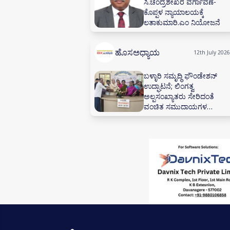
ಸಿ.ಚಂದ್ರಶೇಖರ ವರ್ಗಾವಣೆ-
ಕೊಪ್ಪಳ ನ್ಯಾಯಾಲಯಕ್ಕೆ
ಲತಾಕುಮಾರಿ.ಎಂ ನಿಯೋಜನೆ
ಹೊಸಅಧ್ಯಾಯ
12th July 2026
ಬಳ್ಳಾರಿ ಸಮೃದ್ಧಿ ಫೌಂಡೇಶನ್
ಉದ್ಘಾಟನೆ; ಲಿಂಗತ್ವ
ಅಲ್ಪಸಂಖ್ಯಾತರು ಸೇರಿದಂತೆ
ವಂಚಿತ ಸಮುದಾಯಗಳ
ಸಬಲೀಕರಣಕ್ಕೆ ಸಂಕಲ್ಪ