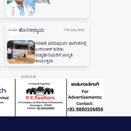
ಮುಂಬಡ್ತಿ
ಹೊಸಅಧ್ಯಾಯ
11th July 2026
ಸರಕಾರಿ ಪದವಿಪೂರ್ವ ಕಾಲೇಜಿನಲ್ಲಿ
ಎಸ್‌ಐಆರ್ ಕುರಿತು
ವಿದ್ಯಾರ್ಥಿನಿಯರಿಗೆ ಜಾಗೃತಿ
ಕಾರ್ಯಕ್ರಮ