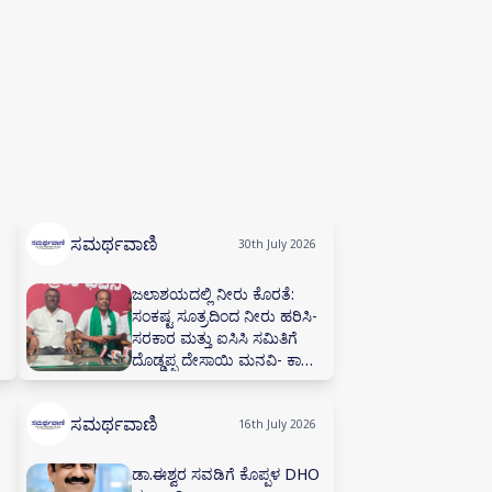
ಸಮರ್ಥವಾಣಿ
30th July 2026
ಜಲಾಶಯದಲ್ಲಿ ನೀರು ಕೊರತೆ:
ಸಂಕಷ್ಟ ಸೂತ್ರದಿಂದ ನೀರು ಹರಿಸಿ-
ಸರಕಾರ ಮತ್ತು ಐಸಿಸಿ ಸಮಿತಿಗೆ
ದೊಡ್ಡಪ್ಪ ದೇಸಾಯಿ ಮನವಿ- ಕಾಡಾ
ಕಚೇರಿಯಲ್ಲಿ ನೀರಾವರಿ ಸಲಹಾ
ಸಮಿತಿ ಸಭೆ ನಡೆಸಲು ಅಗ್ರಹ
ಸಮರ್ಥವಾಣಿ
16th July 2026
ಡಾ.ಈಶ್ವರ ಸವಡಿಗೆ ಕೊಪ್ಪಳ DHO