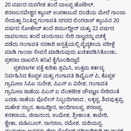
20 ವರ್ಷದ ದುರಗೇಶ ತಂದೆ ಬಾಲಪ್ಪ ಹೊಟೇಲ್,
ಶರಣಬಸವೇಶ್ವರ ಕ್ಯಾಂಪ್ ಉಪಕಾಲುವೆ ದಂಡೆಯ ಮೇಲೆ ಗಾಂಜಾ
ಸೇದುತ್ತಾ ನಿಂತಿದ್ದ ಗಂಗಾವತಿ ನಗರದ ಲಿಂಗರಾಜ್ ಕ್ಯಾಂಪಿನ 20
ವರ್ಷದ ಸೋಹೇಬ್ ತಂದೆ ಶರ್ಮುದ್ದೀನ್ ಮತ್ತು 22 ವರ್ಷದ
ದಾವಲಸಾಬ ತಂದೆ ಚಂದುಸಾಬ ಸೇರಿ ನಾಲ್ವರನ್ನು ವಶಕ್ಕೆ
ಪಡೆದು ಗಂಗಾವತಿ ಸರಕಾರಿ ಆಸ್ಪತ್ರೆಯಲ್ಲಿ ವೈದ್ಯಕೀಯ ಪರೀಕ್ಷೆ
ಮಾಡಿ ಗಾಂಜಾ ಸೇವನೆ ಮಾಡಿರುವುದು ಖಚಿತಪಡಿಸಿಕೊಂಡು,
ಪ್ರಕರಣ ದಾಖಲಿಸಿ ತನಿಖೆ ಕೈಗೊಂಡಿದ್ದಾರೆ.
ಪ್ರಕರಣಗಳ ಪತ್ತೆ ಕುರಿತು ಶ್ರಮಿಸಿ, ಉತ್ತಮ ಕರ್ತವ್ಯ
ನಿರ್ವಹಿಸಿದ ಕೊಪ್ಪಳ ಮತ್ತು ಗಂಗಾವತಿ ಡಿವೈಎಸ್ ಪಿ, ಕೊಪ್ಪಳ
ಗ್ರಾಮೀಣ ಸಿಪಿಐ ಸುರೇಶ, ಪಿಎಸ್ ಐ ವಿರೇಶ, ಗಂಗಾವತಿ
ಗ್ರಾಮೀಣ ಠಾಣೆಯ ಪಿಎಸ್ ಐ ವೆಂಕಟೇಶ ಚೌವ್ಹಾಣ ಸೇರಿದಂತೆ
ಎರಡು ಠಾಣೆಯ ಪೊಲೀಸ್ ಸಿಬ್ಬಂದಿಗಳಾದ , ಲಕ್ಕಪ್ಪ, ಶಿವಪುತ್ರಪ್ಪ,
ಮಹೇಶ ಸಜ್ಜನ, ತಾಜುದ್ದೀನ, ಅಂದಿಗಾಲಪ್ಪ, ಶರಣಪ್ಪ,
ಕನಕರಾಯ, ಚಿದಾನಂದ, ಉಮೇಶ, ಶ್ರೀಕಾಂತ, ಕಾವೇರಿ,
ಶ್ವೇತಾ, ಮಹಿಬೂಬ್, ನಾಗರಾಜ, ರಮೇಶ, ಮರಿಯಪ್ಪ,
ಮುತ್ತುರಾಜ ಅವರನ್ನು ಜಿಲ್ಲಾ ಪೊಲೀಸ್ ವರಿಷ್ಠಾಧಿಕಾರಿ ಡಾ.ರಾಮ್