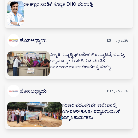
ಡಾ.ಈಶ್ವರ ಸವಡಿಗೆ ಕೊಪ್ಪಳ DHO ಮುಂಬಡ್ತಿ
ಹೊಸಅಧ್ಯಾಯ
12th July 2026
ಬಳ್ಳಾರಿ ಸಮೃದ್ಧಿ ಫೌಂಡೇಶನ್ ಉದ್ಘಾಟನೆ; ಲಿಂಗತ್ವ
ಅಲ್ಪಸಂಖ್ಯಾತರು ಸೇರಿದಂತೆ ವಂಚಿತ
ಸಮುದಾಯಗಳ ಸಬಲೀಕರಣಕ್ಕೆ ಸಂಕಲ್ಪ
ಹೊಸಅಧ್ಯಾಯ
11th July 2026
ಸರಕಾರಿ ಪದವಿಪೂರ್ವ ಕಾಲೇಜಿನಲ್ಲಿ
ಎಸ್‌ಐಆರ್ ಕುರಿತು ವಿದ್ಯಾರ್ಥಿನಿಯರಿಗೆ
ಜಾಗೃತಿ ಕಾರ್ಯಕ್ರಮ