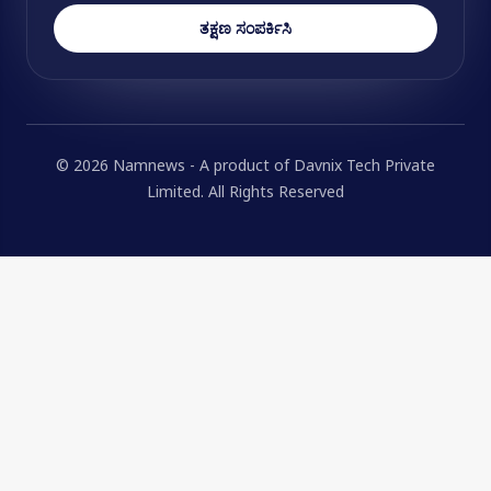
ತಕ್ಷಣ ಸಂಪರ್ಕಿಸಿ
© 2026 Namnews - A product of Davnix Tech Private
Limited. All Rights Reserved