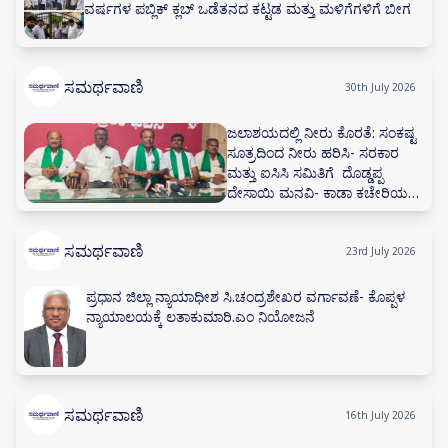
ವರ್ಷಗಳ ಪಬ್ಲಿಕ್ ಕ್ಲಬ್ ಒಡೆತನದ ಕಟ್ಟಡ ಮತ್ತು ಮಳಿಗೆಗಳಿಗೆ ಬೀಗ
ಸಮರ್ಥವಾಣಿ
30th July 2026
ಜಲಾಶಯದಲ್ಲಿ ನೀರು ಕೊರತೆ: ಸಂಕಷ್ಟ
ಸೂತ್ರದಿಂದ ನೀರು ಹರಿಸಿ- ಸರಕಾರ
ಮತ್ತು ಐಸಿಸಿ ಸಮಿತಿಗೆ ದೊಡ್ಡಪ್ಪ
ದೇಸಾಯಿ ಮನವಿ- ಕಾಡಾ ಕಚೇರಿಯಲ್ಲಿ
ನೀರಾವರಿ ಸಲಹಾ ಸಮಿತಿ ಸಭೆ ನಡೆಸಲು
ಅಗ್ರಹ
ಸಮರ್ಥವಾಣಿ
23rd July 2026
ಪ್ರಧಾನ ಜಿಲ್ಲಾ ನ್ಯಾಯಾಧೀಶ ಸಿ.ಚಂದ್ರಶೇಖರ ವರ್ಗಾವಣೆ- ಕೊಪ್ಪಳ
ನ್ಯಾಯಾಲಯಕ್ಕೆ ಲತಾಕುಮಾರಿ.ಎಂ ನಿಯೋಜನೆ
ಸಮರ್ಥವಾಣಿ
16th July 2026