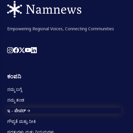
Empowering Regional Voices, Connecting Communities
ಕಂಪನಿ
ನಮ್ಮ ಬಗ್ಗೆ
ನಮ್ಮ ತಂಡ
ಇ - ಪೇಪರ್
ಗೌಪ್ಯತೆ ಮತ್ತು ನೀತಿ
ಷರತ್ತುಗಳು ಮತ್ತು ನಿಯಮಗಳು