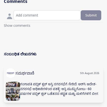
Comments
Submit
Show comments
ಸಂಬಂಧಿತ ಲೇಖನಗಳು
ಸಮರ್ಥವಾಣಿ
5th August 2026
ಗಂಗಾವತಿ ಪಬ್ಲಿಕ್ ಕ್ಲಬ್ ಆಸ್ತಿ ನಗರಸಭೆಗೆ ಸೇರಿದೆ: ಆರ್‌ಸಿ ಆದೇಶ-
ನಗರಸಭೆ ಅಧಿಕಾರಿಗಳಿಂದ ವಶಕ್ಕೆ: ಆಸ್ತಿ ಮುಟ್ಟುಗೋಲು- 60
ವರ್ಷಗಳ ಪಬ್ಲಿಕ್ ಕ್ಲಬ್ ಒಡೆತನದ ಕಟ್ಟಡ ಮತ್ತು ಮಳಿಗೆಗಳಿಗೆ ಬೀಗ