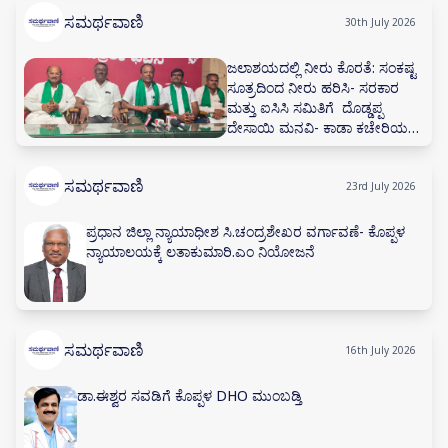
ಸಮರ್ಥವಾಣಿ
30th July 2026
ಜಲಾಶಯದಲ್ಲಿ ನೀರು ಕೊರತೆ: ಸಂಕಷ್ಟ
ಸೂತ್ರದಿಂದ ನೀರು ಹರಿಸಿ- ಸರಕಾರ
ಮತ್ತು ಐಸಿಸಿ ಸಮಿತಿಗೆ ದೊಡ್ಡಪ್ಪ
ದೇಸಾಯಿ ಮನವಿ- ಕಾಡಾ ಕಚೇರಿಯಲ್ಲಿ
ನೀರಾವರಿ ಸಲಹಾ ಸಮಿತಿ ಸಭೆ ನಡೆಸಲು
ಅಗ್ರಹ
ಸಮರ್ಥವಾಣಿ
23rd July 2026
ಪ್ರಧಾನ ಜಿಲ್ಲಾ ನ್ಯಾಯಾಧೀಶ ಸಿ.ಚಂದ್ರಶೇಖರ ವರ್ಗಾವಣೆ- ಕೊಪ್ಪಳ
ನ್ಯಾಯಾಲಯಕ್ಕೆ ಲತಾಕುಮಾರಿ.ಎಂ ನಿಯೋಜನೆ
ಸಮರ್ಥವಾಣಿ
16th July 2026
ಡಾ.ಈಶ್ವರ ಸವಡಿಗೆ ಕೊಪ್ಪಳ DHO ಮುಂಬಡ್ತಿ