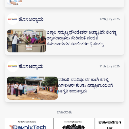
ಹೊಸಅಧ್ಯಾಯ
12th July 2026
ಬಳ್ಳಾರಿ ಸಮೃದ್ಧಿ ಫೌಂಡೇಶನ್ ಉದ್ಘಾಟನೆ; ಲಿಂಗತ್ವ
ಅಲ್ಪಸಂಖ್ಯಾತರು ಸೇರಿದಂತೆ ವಂಚಿತ
ಸಮುದಾಯಗಳ ಸಬಲೀಕರಣಕ್ಕೆ ಸಂಕಲ್ಪ
ಹೊಸಅಧ್ಯಾಯ
11th July 2026
ಸರಕಾರಿ ಪದವಿಪೂರ್ವ ಕಾಲೇಜಿನಲ್ಲಿ
ಎಸ್‌ಐಆರ್ ಕುರಿತು ವಿದ್ಯಾರ್ಥಿನಿಯರಿಗೆ
ಜಾಗೃತಿ ಕಾರ್ಯಕ್ರಮ