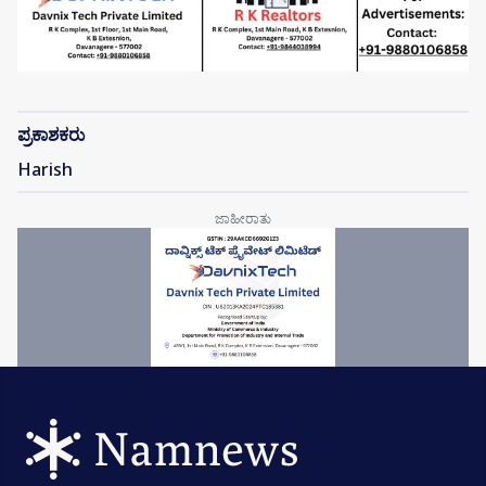
ಪ್ರಕಾಶಕರು
Harish