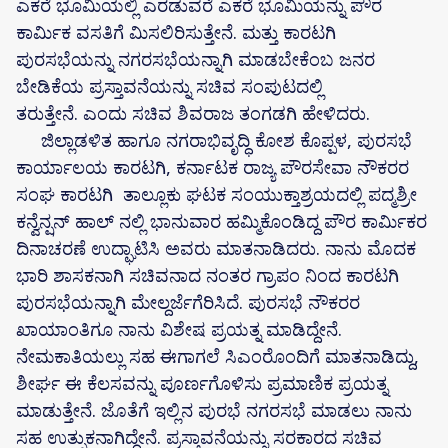
ಎಕರೆ ಭೂಮಿಯಲ್ಲಿ ಎರಡುವರೆ ಎಕರೆ ಭೂಮಿಯನ್ನು ಪೌರ
ಕಾರ್ಮಿಕ ವಸತಿಗೆ ಮಿಸಲಿರಿಸುತ್ತೇನೆ. ಮತ್ತು ಕಾರಟಗಿ
ಪುರಸಭೆಯನ್ನು ನಗರಸಭೆಯನ್ನಾಗಿ ಮಾಡಬೇಕೆಂಬ ಜನರ
ಬೇಡಿಕೆಯ ಪ್ರಸ್ತಾವನೆಯನ್ನು ಸಚಿವ ಸಂಪುಟದಲ್ಲಿ
ತರುತ್ತೇನೆ. ಎಂದು ಸಚಿವ ಶಿವರಾಜ ತಂಗಡಗಿ ಹೇಳಿದರು.
ಜಿಲ್ಲಾಡಳಿತ ಹಾಗೂ ನಗರಾಭಿವೃದ್ಧಿ ಕೋಶ ಕೊಪ್ಪಳ, ಪುರಸಭೆ
ಕಾರ್ಯಾಲಯ ಕಾರಟಗಿ, ಕರ್ನಾಟಕ ರಾಜ್ಯ ಪೌರಸೇವಾ ನೌಕರರ
ಸಂಘ ಕಾರಟಗಿ ತಾಲ್ಲೂಕು ಘಟಕ ಸಂಯುಕ್ತಾಶ್ರಯದಲ್ಲಿ ಪದ್ಮಶ್ರೀ
ಕನ್ವೆನ್ಷನ್ ಹಾಲ್ ನಲ್ಲಿ ಭಾನುವಾರ ಹಮ್ಮಿಕೊಂಡಿದ್ದ ಪೌರ ಕಾರ್ಮಿಕರ
ದಿನಾಚರಣೆ ಉದ್ಘಾಟಿಸಿ ಅವರು ಮಾತನಾಡಿದರು. ನಾನು ಮೊದಕ
ಭಾರಿ ಶಾಸಕನಾಗಿ ಸಚಿವನಾದ ನಂತರ ಗ್ರಾಪಂ ನಿಂದ ಕಾರಟಗಿ
ಪುರಸಭೆಯನ್ನಾಗಿ ಮೇಲ್ದರ್ಜೆಗೆರಿಸಿದೆ. ಪುರಸಭೆ ನೌಕರರ
ಖಾಯಾಂತಿಗೂ ನಾನು ವಿಶೇಷ ಪ್ರಯತ್ನ ಮಾಡಿದ್ದೇನೆ.
ನೇಮಕಾತಿಯಲ್ಲು ಸಹ ಈಗಾಗಲೆ ಸಿಎಂರೊಂದಿಗೆ ಮಾತನಾಡಿದ್ದು,
ಶೀರ್ಘ ಈ ಕೆಲಸವನ್ನು ಪೂರ್ಣಗೊಳಿಸು ಪ್ರಮಾಣಿಕ ಪ್ರಯತ್ನ
ಮಾಡುತ್ತೇನೆ. ಜೊತೆಗೆ ಇಲ್ಲಿನ ಪುರಭೆ ನಗರಸಭೆ ಮಾಡಲು ನಾನು
ಸಹ ಉತ್ಸುಕನಾಗಿದ್ದೇನೆ. ಪ್ರಸ್ತಾವನೆಯನ್ನು ಸರಕಾರದ ಸಚಿವ