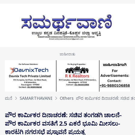
Skip to main content
ಮನೆ
SAMARTHAVANI
Others
ಪೌರ ಕಾರ್ಮಿಕರ ದಿನಾಚರಣೆ: ಸಚಿವ 
ಪೌರ ಕಾರ್ಮಿಕರ ದಿನಾಚರಣೆ: ಸಚಿವ ತಂಗಡಗಿ ಚಾಲನೆ-
ಪೌರ ಕಾರ್ಮಿಕರ ವಸತಿಗೆ 2.5 ಎಕರೆ ಭೂಮಿ ಮೀಸಲು-
ಕಾರಟಗಿ ನಗರಸಭೆ ಪ್ರಸ್ತಾವನೆ ಪ್ರಯತ್ನ