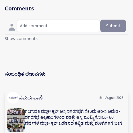
Comments
Submit
Show comments
ಸಂಬಂಧಿತ ಲೇಖನಗಳು
ಸಮರ್ಥವಾಣಿ
5th August 2026
ಗಂಗಾವತಿ ಪಬ್ಲಿಕ್ ಕ್ಲಬ್ ಆಸ್ತಿ ನಗರಸಭೆಗೆ ಸೇರಿದೆ: ಆರ್‌ಸಿ ಆದೇಶ-
ನಗರಸಭೆ ಅಧಿಕಾರಿಗಳಿಂದ ವಶಕ್ಕೆ: ಆಸ್ತಿ ಮುಟ್ಟುಗೋಲು- 60
ವರ್ಷಗಳ ಪಬ್ಲಿಕ್ ಕ್ಲಬ್ ಒಡೆತನದ ಕಟ್ಟಡ ಮತ್ತು ಮಳಿಗೆಗಳಿಗೆ ಬೀಗ