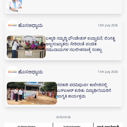
ಹೊಸಅಧ್ಯಾಯ
12th July 2026
ಬಳ್ಳಾರಿ ಸಮೃದ್ಧಿ ಫೌಂಡೇಶನ್ ಉದ್ಘಾಟನೆ; ಲಿಂಗತ್ವ
ಅಲ್ಪಸಂಖ್ಯಾತರು ಸೇರಿದಂತೆ ವಂಚಿತ
ಸಮುದಾಯಗಳ ಸಬಲೀಕರಣಕ್ಕೆ ಸಂಕಲ್ಪ
ಹೊಸಅಧ್ಯಾಯ
11th July 2026
ಸರಕಾರಿ ಪದವಿಪೂರ್ವ ಕಾಲೇಜಿನಲ್ಲಿ
ಎಸ್‌ಐಆರ್ ಕುರಿತು ವಿದ್ಯಾರ್ಥಿನಿಯರಿಗೆ
ಜಾಗೃತಿ ಕಾರ್ಯಕ್ರಮ