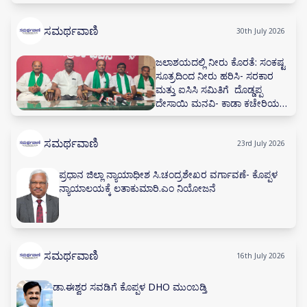
ಸಮರ್ಥವಾಣಿ
30th July 2026
ಜಲಾಶಯದಲ್ಲಿ ನೀರು ಕೊರತೆ: ಸಂಕಷ್ಟ
ಸೂತ್ರದಿಂದ ನೀರು ಹರಿಸಿ- ಸರಕಾರ
ಮತ್ತು ಐಸಿಸಿ ಸಮಿತಿಗೆ ದೊಡ್ಡಪ್ಪ
ದೇಸಾಯಿ ಮನವಿ- ಕಾಡಾ ಕಚೇರಿಯಲ್ಲಿ
ನೀರಾವರಿ ಸಲಹಾ ಸಮಿತಿ ಸಭೆ ನಡೆಸಲು
ಅಗ್ರಹ
ಸಮರ್ಥವಾಣಿ
23rd July 2026
ಪ್ರಧಾನ ಜಿಲ್ಲಾ ನ್ಯಾಯಾಧೀಶ ಸಿ.ಚಂದ್ರಶೇಖರ ವರ್ಗಾವಣೆ- ಕೊಪ್ಪಳ
ನ್ಯಾಯಾಲಯಕ್ಕೆ ಲತಾಕುಮಾರಿ.ಎಂ ನಿಯೋಜನೆ
ಸಮರ್ಥವಾಣಿ
16th July 2026
ಡಾ.ಈಶ್ವರ ಸವಡಿಗೆ ಕೊಪ್ಪಳ DHO ಮುಂಬಡ್ತಿ