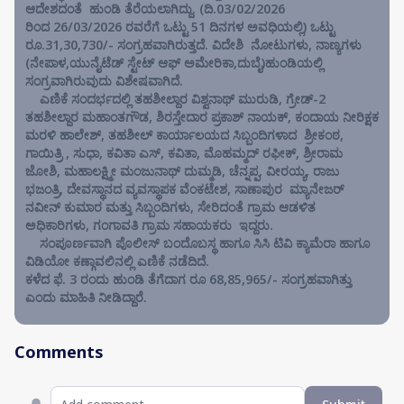
ಆದೇಶದಂತೆ ಹುಂಡಿ ತೆರೆಯಲಾಗಿದ್ದು. (ದಿ.03/02/2026
ರಿಂದ 26/03/2026 ರವರೆಗೆ ಒಟ್ಟು 51 ದಿನಗಳ ಅವಧಿಯಲ್ಲಿ) ಒಟ್ಟು
ರೂ.31,30,730/- ಸಂಗ್ರಹವಾಗಿರುತ್ತದೆ. ವಿದೇಶಿ ನೋಟುಗಳು, ನಾಣ್ಯಗಳು
(ನೇಪಾಳ,ಯುನೈಟೆಡ್ ಸ್ಟೇಟ್ ಆಫ್ ಅಮೇರಿಕಾ,ದುಬೈ)ಹುಂಡಿಯಲ್ಲಿ
ಸಂಗ್ರವಾಗಿರುವುದು ವಿಶೇಷವಾಗಿದೆ.
ಎಣಿಕೆ ಸಂದರ್ಭದಲ್ಲಿ ತಹಶೀಲ್ದಾರ ವಿಶ್ವನಾಥ್ ಮುರುಡಿ, ಗ್ರೇಡ್-2
ತಹಶೀಲ್ದಾರ ಮಹಾಂತಗೌಡ, ಶಿರಸ್ತೇದಾರ ಪ್ರಕಾಶ್ ನಾಯಕ್, ಕಂದಾಯ ನೀರಿಕ್ಷಕ
ಮರಳಿ ಹಾಲೇಶ್, ತಹಶೀಲ್ ಕಾರ್ಯಾಲಯದ ಸಿಬ್ಬಂದಿಗಳಾದ ಶ್ರೀಕಂಠ,
ಗಾಯಿತ್ರಿ , ಸುಧಾ, ಕವಿತಾ ಎಸ್, ಕವಿತಾ, ಮೊಹಮ್ಮದ್ ರಫೀಕ್, ಶ್ರೀರಾಮ
ಜೋಶಿ, ಮಹಾಲಕ್ಷ್ಮೀ ಮಂಜುನಾಥ್ ದುಮ್ಮಡಿ, ಚೆನ್ನಪ್ಪ, ವೀರಯ್ಯ, ರಾಜು
ಭಜಂತ್ರಿ, ದೇವಸ್ಥಾನದ ವ್ಯವಸ್ಥಾಪಕ ವೆಂಕಟೇಶ, ಸಾಣಾಪುರ ಮ್ಯಾನೇಜರ್
ನವೀನ್ ಕುಮಾರ ಮತ್ತು ಸಿಬ್ಬಂದಿಗಳು, ಸೇರಿದಂತೆ ಗ್ರಾಮ ಆಡಳಿತ
ಅಧಿಕಾರಿಗಳು, ಗಂಗಾವತಿ ಗ್ರಾಮ ಸಹಾಯಕರು ಇದ್ದರು.
ಸಂಪೂರ್ಣವಾಗಿ ಪೊಲೀಸ್ ಬಂದೊಬಸ್ಥ ಹಾಗೂ ಸಿಸಿ ಟಿವಿ ಕ್ಯಾಮೆರಾ ಹಾಗೂ
ವಿಡಿಯೋ ಕಣ್ಗಾವಲಿನಲ್ಲಿ ಎಣಿಕೆ ನಡೆದಿದೆ.
ಕಳೆದ ಫೆ. 3 ರಂದು ಹುಂಡಿ ತೆಗೆದಾಗ ರೂ 68,85,965/- ಸಂಗ್ರಹವಾಗಿತ್ತು
ಎಂದು ಮಾಹಿತಿ ನೀಡಿದ್ದಾರೆ.
Comments