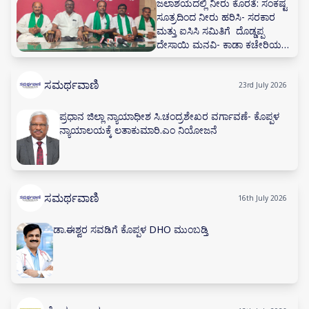
ಜಲಾಶಯದಲ್ಲಿ ನೀರು ಕೊರತೆ: ಸಂಕಷ್ಟ
ಸೂತ್ರದಿಂದ ನೀರು ಹರಿಸಿ- ಸರಕಾರ
ಮತ್ತು ಐಸಿಸಿ ಸಮಿತಿಗೆ ದೊಡ್ಡಪ್ಪ
ದೇಸಾಯಿ ಮನವಿ- ಕಾಡಾ ಕಚೇರಿಯಲ್ಲಿ
ನೀರಾವರಿ ಸಲಹಾ ಸಮಿತಿ ಸಭೆ ನಡೆಸಲು
ಅಗ್ರಹ
ಸಮರ್ಥವಾಣಿ
23rd July 2026
ಪ್ರಧಾನ ಜಿಲ್ಲಾ ನ್ಯಾಯಾಧೀಶ ಸಿ.ಚಂದ್ರಶೇಖರ ವರ್ಗಾವಣೆ- ಕೊಪ್ಪಳ
ನ್ಯಾಯಾಲಯಕ್ಕೆ ಲತಾಕುಮಾರಿ.ಎಂ ನಿಯೋಜನೆ
ಸಮರ್ಥವಾಣಿ
16th July 2026
ಡಾ.ಈಶ್ವರ ಸವಡಿಗೆ ಕೊಪ್ಪಳ DHO ಮುಂಬಡ್ತಿ