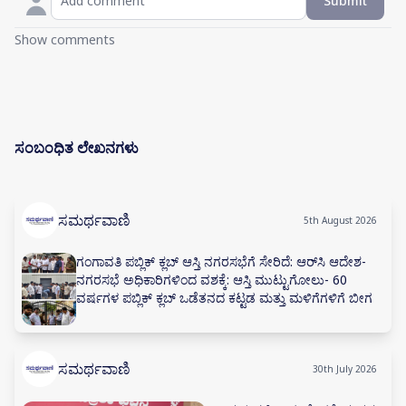
Submit
Show comments
ಸಂಬಂಧಿತ ಲೇಖನಗಳು
ಸಮರ್ಥವಾಣಿ
5th August 2026
ಗಂಗಾವತಿ ಪಬ್ಲಿಕ್ ಕ್ಲಬ್ ಆಸ್ತಿ ನಗರಸಭೆಗೆ ಸೇರಿದೆ: ಆರ್‌ಸಿ ಆದೇಶ-
ನಗರಸಭೆ ಅಧಿಕಾರಿಗಳಿಂದ ವಶಕ್ಕೆ: ಆಸ್ತಿ ಮುಟ್ಟುಗೋಲು- 60
ವರ್ಷಗಳ ಪಬ್ಲಿಕ್ ಕ್ಲಬ್ ಒಡೆತನದ ಕಟ್ಟಡ ಮತ್ತು ಮಳಿಗೆಗಳಿಗೆ ಬೀಗ
ಸಮರ್ಥವಾಣಿ
30th July 2026