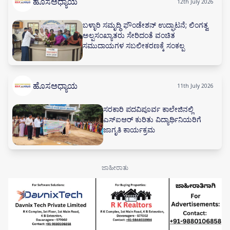
ಹೊಸಅಧ್ಯಾಯ
12th July 2026
ಬಳ್ಳಾರಿ ಸಮೃದ್ಧಿ ಫೌಂಡೇಶನ್ ಉದ್ಘಾಟನೆ; ಲಿಂಗತ್ವ
ಅಲ್ಪಸಂಖ್ಯಾತರು ಸೇರಿದಂತೆ ವಂಚಿತ
ಸಮುದಾಯಗಳ ಸಬಲೀಕರಣಕ್ಕೆ ಸಂಕಲ್ಪ
ಹೊಸಅಧ್ಯಾಯ
11th July 2026
ಸರಕಾರಿ ಪದವಿಪೂರ್ವ ಕಾಲೇಜಿನಲ್ಲಿ
ಎಸ್‌ಐಆರ್ ಕುರಿತು ವಿದ್ಯಾರ್ಥಿನಿಯರಿಗೆ
ಜಾಗೃತಿ ಕಾರ್ಯಕ್ರಮ