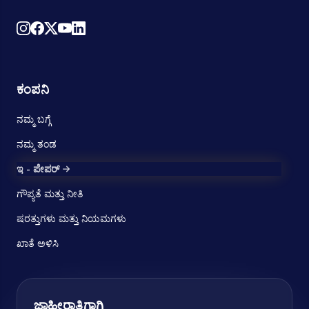
ಕಂಪನಿ
ನಮ್ಮ ಬಗ್ಗೆ
ನಮ್ಮ ತಂಡ
ಇ - ಪೇಪರ್
ಗೌಪ್ಯತೆ ಮತ್ತು ನೀತಿ
ಷರತ್ತುಗಳು ಮತ್ತು ನಿಯಮಗಳು
ಖಾತೆ ಅಳಿಸಿ
ಜಾಹೀರಾತಿಗಾಗಿ