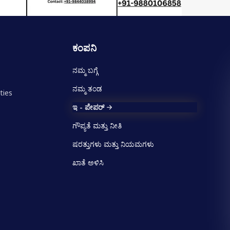
ಕಂಪನಿ
ನಮ್ಮ ಬಗ್ಗೆ
ನಮ್ಮ ತಂಡ
ties
ಇ - ಪೇಪರ್
ಗೌಪ್ಯತೆ ಮತ್ತು ನೀತಿ
ಷರತ್ತುಗಳು ಮತ್ತು ನಿಯಮಗಳು
ಖಾತೆ ಅಳಿಸಿ