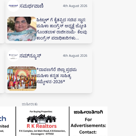
ಇರೋದು ಕಲಿಯಿರಿ
ಸಮರ್ಥವಾಣಿ
4th August 2026
ಹಿಟ್ನಾಳ್ ಗೆ ಕೈತಪ್ಪಿದ ಸಚಿವ ಸ್ಥಾನ:
ಮಹಿಳಾ ಕಾಂಗ್ರೆಸ್ ಅಧ್ಯಕ್ಷೆ ಜ್ಯೋತಿ
ಗೊಂಡಬಾಳ ರಾಜೀನಾಮೆ- ಕೆಲವು
ಕಾಂಗ್ರೆಸ್ ಪದಾಧಿಕಾರಿಗಳು
ರಾಜೀನಾಮೆ
ನಮ್‌ನ್ಯೂಸ್
4th August 2026
*ದಾವಣಗೆರೆ ಜಿಲ್ಲಾ ಪ್ರಥಮ
ಮಹಿಳಾ ಕನ್ನಡ ಸಾಹಿತ್ಯ
ಸಮ್ಮೇಳನ-2026*