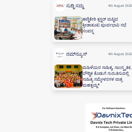
ಸುದ್ದಿ ಸದ್ದು
4th August 2026
ಹಣ್ಣಿಕೇರಿ ಕ್ಲಸ್ಟರ್ ಮಟ್ಟದ
ಕ್ರೀಡಾಕೂಟ ಪೂರ್ವಭಾವಿ ಸಭೆ
ಸಂಪನ್ನ
ನಮ್‌ನ್ಯೂಸ್
4th August 2026
ಮಹಿಳೆಯರ ಸಾಹಿತ್ಯ, ಸಾಂಸ್ಕೃತಿಕ,
ಬೌದ್ಧಿಕ ಕೊಡುಗೆ ಗುರುತಿಸುವಲ್ಲಿ
ಸಾಹಿತ್ಯ ಸಮ್ಮೇಳನಗಳ ಪಾತ್ರ
ಮಹತ್ವದ್ದು*