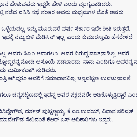
ಧಾನ ಹೇಳುವವರು ಇದ್ದರೇ ಹೇಳಿ ಎಂದು ವ್ಯಂಗ್ಯವಾಡಿದರು.
್ ನಲ್ಲಿ ನಡೆದ ಐಸಿಸಿ ಸಭೆ ನಂತರ ಅವರು ಮಧ್ಯಮಗಳ ಜೊತೆ ಅವರು
ದು ಒಳ್ಳೆಯದಲ್ಲ. ಇನ್ನು ಮೂರುವರೆ ವರ್ಷ ಸರ್ಕಾರ ಇದೇ ರೀತಿ ಇರುತ್ತದೆ.
 ಇದಕ್ಕೆ ನಮ್ಮ ಬಳಿ ಮೆಡಿಸಿನ್ ಇಲ್ಲ ಎಂದು ಕುಮಾರಸ್ವಾಮಿ ಹೆಸರೇಳದೆ
ಡಿಲ್ಲ. ಅವರು ಸಿಎಂ ಆದಾಗಲೂ ಅವರ ವಿರುದ್ದ ಮಾತನಾಡಿಲ್ಲ. ಆದರೆ
. ಇನ್ನೋಬ್ಬರನ್ನ ನೋಡಿ ಅಸೂಯೆ ಪಡಬಾರದು. ನಾನು ಎಂದಿಗೂ ಅವರನ್ನ ನನ
ಎಂದು ಮರ್ಮಿಕವಾಗಿ ನುಡಿದರು.
ಮಂತ್ರಿ ಆಗಿದ್ದರೂ ಅವರಿಗೆ ಸಮಾಧಾನವಿಲ್ಲ. ಚನ್ನಪಟ್ಟಣ ಉಪಚುನಾವಣೆ
ೂ ಚನ್ನಪಟ್ಟಣದಲ್ಲಿ ಇದನ್ನ ಅವರ ಪಕ್ಷದವರೇ ಆಡಿಕೊಳ್ಳುತ್ತಿದ್ದಾರೆ ಎಂ
ದ್ದೇಗೌಡ, ದರ್ಶನ್ ಪುಟ್ಟಣ್ಣಯ್ಯ, ಕೆ.ಎಂ.ಉದಯ್, ವಿಧಾನ ಪರಿಷತ್
ಮಾದೇಗೌಡ ಸೇರಿದಂತೆ ಕೆಆರ್ ಎಸ್ ಅಧಿಕಾರಿಗಳು ಇದ್ದರು.