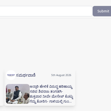
Submit
ಸಮರ್ಥವಾಣಿ
5th August 2026
ಅನ್ಸಾರಿ ಹೇಳಿಕೆ ವಿರುದ್ಧ ಹರಿಹಾಯ್ದ
ಸಚಿವ ಶಿವರಾಜ ತಂಗಡಗಿ-
ಶುಕ್ರವಾರ ನೀವೇ ಮೇಸೇಜ್ ಕೊಟ್ಟು
ಗೆದ್ದು ತೋರಿಸಿ- ಗಾಳಿಯಲ್ಲಿ ಗುಂಡು
ಹೊಡಿಬೇಡಿ: ಜನರ ಜೊತೆ