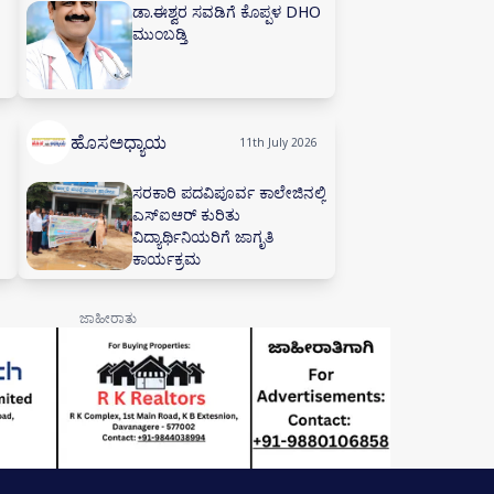
ಡಾ.ಈಶ್ವರ ಸವಡಿಗೆ ಕೊಪ್ಪಳ DHO
ಮುಂಬಡ್ತಿ
ಹೊಸಅಧ್ಯಾಯ
11th July 2026
ಸರಕಾರಿ ಪದವಿಪೂರ್ವ ಕಾಲೇಜಿನಲ್ಲಿ
ಎಸ್‌ಐಆರ್ ಕುರಿತು
ವಿದ್ಯಾರ್ಥಿನಿಯರಿಗೆ ಜಾಗೃತಿ
ಕಾರ್ಯಕ್ರಮ