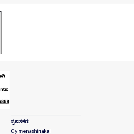
ಪ್ರಕಾಶಕರು
C y menashinakai