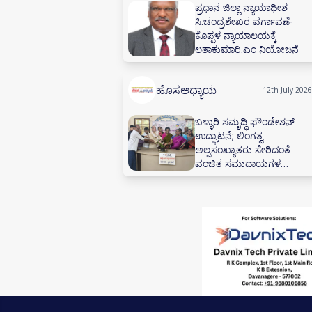
ಪ್ರಧಾನ ಜಿಲ್ಲಾ ನ್ಯಾಯಾಧೀಶ
ಸಿ.ಚಂದ್ರಶೇಖರ ವರ್ಗಾವಣೆ-
ಕೊಪ್ಪಳ ನ್ಯಾಯಾಲಯಕ್ಕೆ
ಲತಾಕುಮಾರಿ.ಎಂ ನಿಯೋಜನೆ
ಹೊಸಅಧ್ಯಾಯ
12th July 2026
ಬಳ್ಳಾರಿ ಸಮೃದ್ಧಿ ಫೌಂಡೇಶನ್
ಉದ್ಘಾಟನೆ; ಲಿಂಗತ್ವ
ಅಲ್ಪಸಂಖ್ಯಾತರು ಸೇರಿದಂತೆ
ವಂಚಿತ ಸಮುದಾಯಗಳ
ಸಬಲೀಕರಣಕ್ಕೆ ಸಂಕಲ್ಪ