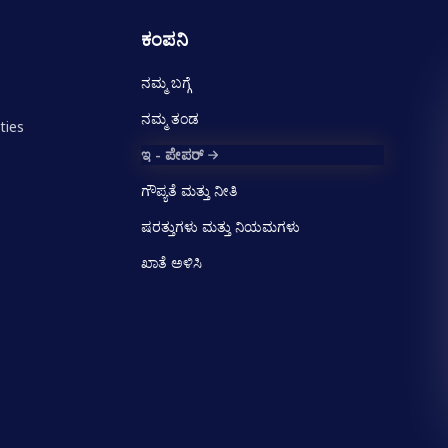
ಕಂಪನಿ
ನಮ್ಮ ಬಗ್ಗೆ
ನಮ್ಮ ತಂಡ
ties
ಇ - ಪೇಪರ್
ಗೌಪ್ಯತೆ ಮತ್ತು ನೀತಿ
ಷರತ್ತುಗಳು ಮತ್ತು ನಿಯಮಗಳು
ಖಾತೆ ಅಳಿಸಿ