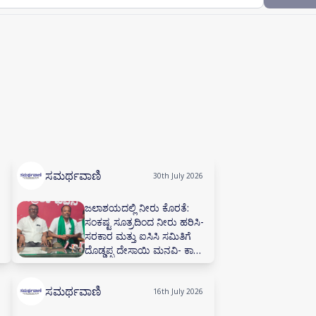
ಸಮರ್ಥವಾಣಿ
30th July 2026
ಜಲಾಶಯದಲ್ಲಿ ನೀರು ಕೊರತೆ:
ಸಂಕಷ್ಟ ಸೂತ್ರದಿಂದ ನೀರು ಹರಿಸಿ-
ಸರಕಾರ ಮತ್ತು ಐಸಿಸಿ ಸಮಿತಿಗೆ
ದೊಡ್ಡಪ್ಪ ದೇಸಾಯಿ ಮನವಿ- ಕಾಡಾ
ಕಚೇರಿಯಲ್ಲಿ ನೀರಾವರಿ ಸಲಹಾ
ಸಮಿತಿ ಸಭೆ ನಡೆಸಲು ಅಗ್ರಹ
ಸಮರ್ಥವಾಣಿ
16th July 2026