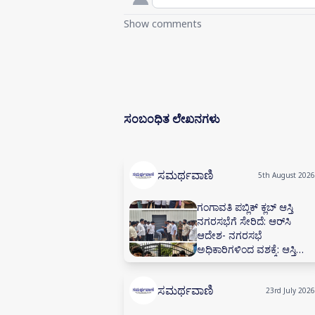
Show comments
ಸಂಬಂಧಿತ ಲೇಖನಗಳು
ಸಮರ್ಥವಾಣಿ
5th August 2026
ಗಂಗಾವತಿ ಪಬ್ಲಿಕ್ ಕ್ಲಬ್ ಆಸ್ತಿ
ನಗರಸಭೆಗೆ ಸೇರಿದೆ: ಆರ್‌ಸಿ
ಆದೇಶ- ನಗರಸಭೆ
ಅಧಿಕಾರಿಗಳಿಂದ ವಶಕ್ಕೆ: ಆಸ್ತಿ
ಮುಟ್ಟುಗೋಲು- 60 ವರ್ಷಗಳ
ಪಬ್ಲಿಕ್ ಕ್ಲಬ್ ಒಡೆತನದ ಕಟ್ಟಡ
ಸಮರ್ಥವಾಣಿ
ಮತ್ತು ಮಳಿಗೆಗಳಿಗೆ ಬೀಗ
23rd July 2026