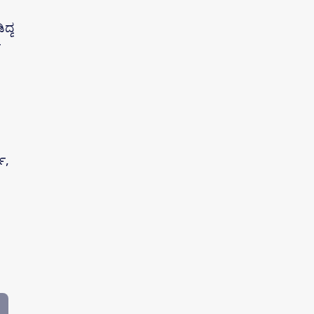
ದ್ದ
ೆ
ಯ,