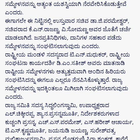
ಸಮ್ಮೇಳನವನ್ನು ಅತ್ಯಂತ ಯಶಸ್ವಿಯಾಗಿ ನೆರವೇರಿಸಿಕೊಡುತ್ತೇವೆ
ಎಂದರು.
ಈಗಾಗಲೇ ಈ ನಿಟ್ಟಿನಲ್ಲಿ ಉಸ್ತುವಾರ ಸಚಿವ ಡಾ.ಜಿ.ಪರಮೇಶ್ವರ್,
ಸಚಿವರಾದ ಕೆ.ಎನ್.ರಾಜಣ್ಣ, ವಿ.ಸೋಮಣ್ಣ ಅವರ ಜೊತೆಗೆ ಚರ್ಚೆ
ಮಾಡಲಾಗಿದೆ. ಜನಪ್ರತಿನಿಧಿಗಳು, ದಾನಿಗಳ ಸಹಕಾರ ಪಡೆದು
ಸಮ್ಮೇಳನವನ್ನು ಸಂಘಟಿಸಲಾಗುವುದು ಎಂದರು.
ರಾಷ್ಟ್ರೀಯ ಮಂಡಳಿ ಸದಸ್ಯರಾದ ಟಿ.ಎನ್.ಮಧುಕರ್, ರಾಷ್ಟ್ರೀಯ
ಸಂಘಟನಾ ಕಾರ್ಯದರ್ಶಿ ಡಿ.ಎಂ.ಸತೀಶ್ ಅವರು ಮಾತನಾಡಿ
ರಾಷ್ಟೀಯ ಸಮ್ಮೇಳನಗಳು ಅತ್ಯುತ್ತಮವಾಗಿ ಅಂದಿನ ಹಿರಿಯರು
ಸಂಘಟಿಸಿದನ್ನು ಈಗಲೂ ಎಲ್ಲರೂ ನೆನಪಿಸಿಕೊಳ್ಳುತ್ತಾರೆ. ರಾಜ್ಯ
ಸಮ್ಮೇಳನವನ್ನು ಇದಕ್ಕಿಂತಲೂ ಮಿಗಿಲಾಗಿ ಸಂಘಟಿಸಲಾಗುವುದು
ಎಂದರು.
ರಾಜ್ಯ ಸಮಿತಿ ಸದಸ್ಯ ಸಿದ್ಧಲಿಂಗಸ್ವಾಮಿ, ಉಪಾಧ್ಯಕ್ಷರಾದ
ಎಲ್.ಚಿಕ್ಕೀರಪ್ಪ, ಶ್ಯಾ.ನ.ಪ್ರಸನ್ನಮೂರ್ತಿ, ನಿರ್ದೇಶಕರುಗಳಾದ
ಕುಚ್ಚಂಗಿ ಪ್ರಸನ್ನ, ಎಚ್.ಎಸ್.ಪರಮೇಶ್, ಎಸ್.ಹರೀಶ್ ಆಚಾರ್ಯ,
ಟಿ.ಎಸ್.ಕೃಷ್ಣಮೂರ್ತಿ, ಜಯನುಡಿ ಜಯಣ್ಣ, ಸುರೇಶ್‌ವತ್ಸ,
ಮಲ್ಲಿಕಾರ್ಜುನಸ್ವಾಮಿ, ಪ್ರಸನ್ನ ದೊಡ್ಡಗುಣಿ ಸಿರಾ ಶಂಕರ್, ಕಾಗ್ಗೆರೆ