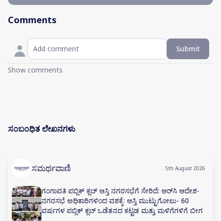
Comments
Submit
Show comments
ಸಂಬಂಧಿತ ಲೇಖನಗಳು
ಸಮರ್ಥವಾಣಿ
5th August 2026
ಗಂಗಾವತಿ ಪಬ್ಲಿಕ್ ಕ್ಲಬ್ ಆಸ್ತಿ ನಗರಸಭೆಗೆ ಸೇರಿದೆ: ಆರ್‌ಸಿ ಆದೇಶ-
ನಗರಸಭೆ ಅಧಿಕಾರಿಗಳಿಂದ ವಶಕ್ಕೆ: ಆಸ್ತಿ ಮುಟ್ಟುಗೋಲು- 60
ವರ್ಷಗಳ ಪಬ್ಲಿಕ್ ಕ್ಲಬ್ ಒಡೆತನದ ಕಟ್ಟಡ ಮತ್ತು ಮಳಿಗೆಗಳಿಗೆ ಬೀಗ