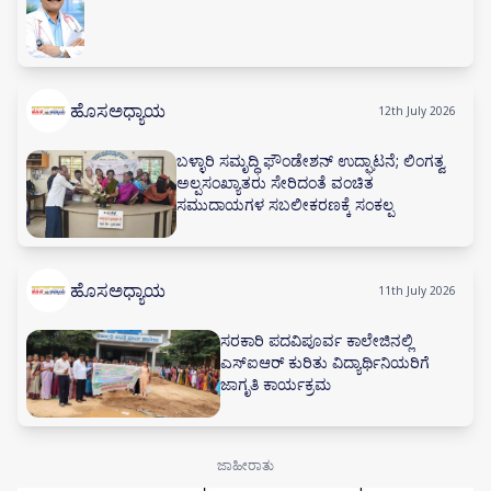
ಹೊಸಅಧ್ಯಾಯ
12th July 2026
ಬಳ್ಳಾರಿ ಸಮೃದ್ಧಿ ಫೌಂಡೇಶನ್ ಉದ್ಘಾಟನೆ; ಲಿಂಗತ್ವ
ಅಲ್ಪಸಂಖ್ಯಾತರು ಸೇರಿದಂತೆ ವಂಚಿತ
ಸಮುದಾಯಗಳ ಸಬಲೀಕರಣಕ್ಕೆ ಸಂಕಲ್ಪ
ಹೊಸಅಧ್ಯಾಯ
11th July 2026
ಸರಕಾರಿ ಪದವಿಪೂರ್ವ ಕಾಲೇಜಿನಲ್ಲಿ
ಎಸ್‌ಐಆರ್ ಕುರಿತು ವಿದ್ಯಾರ್ಥಿನಿಯರಿಗೆ
ಜಾಗೃತಿ ಕಾರ್ಯಕ್ರಮ