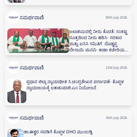
ಸಮರ್ಥವಾಣಿ
30th July 2026
ಜಲಾಶಯದಲ್ಲಿ ನೀರು ಕೊರತೆ: ಸಂಕಷ್ಟ
ಸೂತ್ರದಿಂದ ನೀರು ಹರಿಸಿ- ಸರಕಾರ
ಮತ್ತು ಐಸಿಸಿ ಸಮಿತಿಗೆ ದೊಡ್ಡಪ್ಪ
ದೇಸಾಯಿ ಮನವಿ- ಕಾಡಾ ಕಚೇರಿಯಲ್ಲಿ
ನೀರಾವರಿ ಸಲಹಾ ಸಮಿತಿ ಸಭೆ ನಡೆಸಲು
ಅಗ್ರಹ
ಸಮರ್ಥವಾಣಿ
23rd July 2026
ಪ್ರಧಾನ ಜಿಲ್ಲಾ ನ್ಯಾಯಾಧೀಶ ಸಿ.ಚಂದ್ರಶೇಖರ ವರ್ಗಾವಣೆ- ಕೊಪ್ಪಳ
ನ್ಯಾಯಾಲಯಕ್ಕೆ ಲತಾಕುಮಾರಿ.ಎಂ ನಿಯೋಜನೆ
ಸಮರ್ಥವಾಣಿ
16th July 2026
ಡಾ.ಈಶ್ವರ ಸವಡಿಗೆ ಕೊಪ್ಪಳ DHO ಮುಂಬಡ್ತಿ