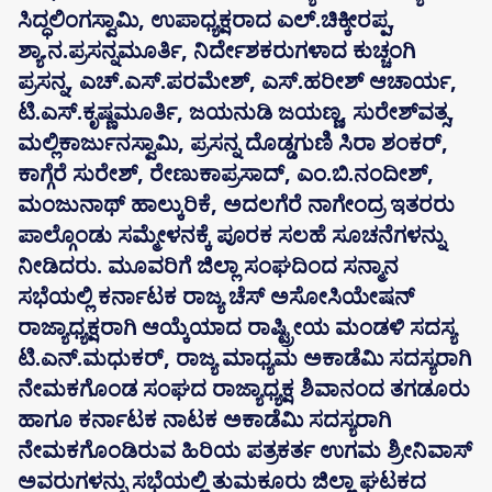
ಸಿದ್ಧಲಿಂಗಸ್ವಾಮಿ, ಉಪಾಧ್ಯಕ್ಷರಾದ ಎಲ್.ಚಿಕ್ಕೀರಪ್ಪ,
ಶ್ಯಾ.ನ.ಪ್ರಸನ್ನಮೂರ್ತಿ, ನಿರ್ದೇಶಕರುಗಳಾದ ಕುಚ್ಚಂಗಿ
ಪ್ರಸನ್ನ, ಎಚ್.ಎಸ್.ಪರಮೇಶ್, ಎಸ್.ಹರೀಶ್ ಆಚಾರ್ಯ,
ಟಿ.ಎಸ್.ಕೃಷ್ಣಮೂರ್ತಿ, ಜಯನುಡಿ ಜಯಣ್ಣ, ಸುರೇಶ್‌ವತ್ಸ,
ಮಲ್ಲಿಕಾರ್ಜುನಸ್ವಾಮಿ, ಪ್ರಸನ್ನ ದೊಡ್ಡಗುಣಿ ಸಿರಾ ಶಂಕರ್,
ಕಾಗ್ಗೆರೆ ಸುರೇಶ್, ರೇಣುಕಾಪ್ರಸಾದ್, ಎಂ.ಬಿ.ನಂದೀಶ್,
ಮಂಜುನಾಥ್ ಹಾಲ್ಕುರಿಕೆ, ಅದಲಗೆರೆ ನಾಗೇಂದ್ರ ಇತರರು
ಪಾಲ್ಗೊಂಡು ಸಮ್ಮೇಳನಕ್ಕೆ ಪೂರಕ ಸಲಹೆ ಸೂಚನೆಗಳನ್ನು
ನೀಡಿದರು. ಮೂವರಿಗೆ ಜಿಲ್ಲಾ ಸಂಘದಿಂದ ಸನ್ಮಾನ
ಸಭೆಯಲ್ಲಿ ಕರ್ನಾಟಕ ರಾಜ್ಯ ಚೆಸ್ ಅಸೋಸಿಯೇಷನ್
ರಾಜ್ಯಾಧ್ಯಕ್ಷರಾಗಿ ಆಯ್ಕೆಯಾದ ರಾಷ್ಟ್ರೀಯ ಮಂಡಳಿ ಸದಸ್ಯ
ಟಿ.ಎನ್.ಮಧುಕರ್, ರಾಜ್ಯ ಮಾಧ್ಯಮ ಅಕಾಡೆಮಿ ಸದಸ್ಯರಾಗಿ
ನೇಮಕಗೊಂಡ ಸಂಘದ ರಾಜ್ಯಾಧ್ಯಕ್ಷ ಶಿವಾನಂದ ತಗಡೂರು
ಹಾಗೂ ಕರ್ನಾಟಕ ನಾಟಕ ಅಕಾಡೆಮಿ ಸದಸ್ಯರಾಗಿ
ನೇಮಕಗೊಂಡಿರುವ ಹಿರಿಯ ಪತ್ರಕರ್ತ ಉಗಮ ಶ್ರೀನಿವಾಸ್
ಅವರುಗಳನ್ನು ಸಭೆಯಲ್ಲಿ ತುಮಕೂರು ಜಿಲ್ಲಾ ಘಟಕದ