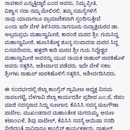
ಸಾವಕಾರ ಎನ್ನುತ್ತಿದ್ದಾರೆ ಎಂದ ಅವರು, ನಿಮ್ಮ ಪ್ರೀತಿ,
ವಿಶ್ವಾಸ ಸದಾ ನಮ್ಮ ಮೇಲಿರಲಿ, ತಮ್ಮ ಸಮಸ್ಯೆಗಳಿಗೆ
ನಾವು ಯಾವಾಗಲೂ ಪ್ರಾಮಾಣಿಕವಾಗಿ ಸ್ಪಂದಿಸುತ್ತೇವೆ
ಎಂದು ಇದೇ ವೇಳಿ ತಿಳಿಸಿದರು.ನಾಗನೂರು ರುದ್ರಾಕ್ಷಿಮಠದ ಡಾ.
ಅಲ್ಲಮಪ್ರಭು ಮಹಾಸ್ವಾಮೀಜಿ, ಕಾರಂಜಿ ಮಠದ ಶ್ರೀ. ಗುರುಸಿದ್ದ
ಮಹಾಸ್ವಾಮೀಜಿ, ಹುಣಸಿಕೊಳ್ಳ ಶೂನ್ಯ ಸಂಪಾದನಾ ಮಠದ ಸಿದ್ದ
ಬಸವದೇವರು, ಹತ್ತರಗಿ ಕಾರಿ ಮಠದ ಶ್ರೀ ಗುರು ಸಿದ್ದೇಶ್ವರ
ಮಹಾಸ್ವಾಮೀಜಿ ಅವರನ್ನು ಯುವ ನಾಯಕ ರಾಹುಲ್ ಜಾರಕಿಹೊಳಿ
ಅವರು ಸತ್ಕರಿಸಿ, ಆಶೀರ್ವಾದ ಪಡೆದರು. ಇದೇ ವೇಳೆ ಸಕಲ
ಶ್ರೀಗಳು ರಾಹುಲ್ ಜಾರಕಿಹೊಳಿಗೆ ಸತ್ಕರಿಸಿ, ಆಶೀರ್ವದಿಸಿದರು.
ಈ ಸಂದರ್ಭದಲ್ಲಿ ಜಿಲ್ಲಾ ಕಾಂಗ್ರೆಸ್ ಗ್ರಾಮೀಣ ಅಧ್ಯಕ್ಷ ವಿನಯ
ನಾವಲಗಟ್ಟಿ, ಬೆಳಗಾವಿ ಜಿಲ್ಲಾ ಕಾರ್ಯದರ್ಶಿ ಪ್ರದೀಪ ಎಂ,ಜೆ, ಜಿಪಂ
ಮಾಜಿ ಸದಸ್ಯರಾದ ಸಿದ್ದು ಸುಣಗಾರ, ಕೆಪಿಸಿಸಿ ಸದಸ್ಯ ಮಲಗೌಡಾ
ಪಾಟೀಲ, ಮುಖಂಡರಾದ ಮಹಾಂತೇಶ ಮಗದುಮ್ಮ, ಅರುಣ
ಕಟಾಂಬಳೆ, ಶಿವು ಪಾಟೀಲ್‌, ಕೆಪಿಸಿಸಿ ಸದಸ್ಯೆ ಆಯಿಷಾ ಸನದಿ
ಸೇರಿದಂತೆ ಸಾವಿರಾರೂ ಕಾಂಗ್ರೆಸ್‌ ಕಾರ್ಯಕರ್ತರು, ರಾಹುಲ್