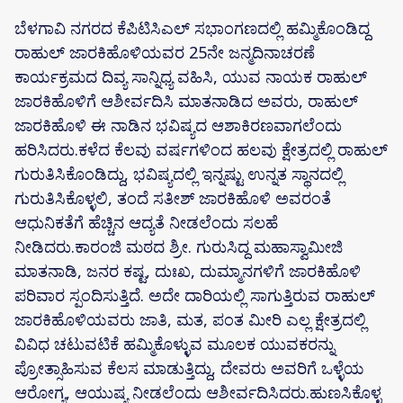
ಬೆಳಗಾವಿ ನಗರದ ಕೆಪಿಟಿಸಿಎಲ್ ಸಭಾಂಗಣದಲ್ಲಿ ಹಮ್ಮಿಕೊಂಡಿದ್ದ
ರಾಹುಲ್ ಜಾರಕಿಹೊಳಿಯವರ 25ನೇ ಜನ್ಮದಿನಾಚರಣೆ
ಕಾರ್ಯಕ್ರಮದ ದಿವ್ಯ ಸಾನ್ನಿಧ್ಯ ವಹಿಸಿ, ಯುವ ನಾಯಕ ರಾಹುಲ್
ಜಾರಕಿಹೊಳಿಗೆ ಆಶೀರ್ವದಿಸಿ ಮಾತನಾಡಿದ ಅವರು, ರಾಹುಲ್
ಜಾರಕಿಹೊಳಿ ಈ ನಾಡಿನ ಭವಿಷ್ಯದ ಆಶಾಕಿರಣವಾಗಲೆಂದು
ಹರಿಸಿದರು.ಕಳೆದ ಕೆಲವು ವರ್ಷಗಳಿಂದ ಹಲವು ಕ್ಷೇತ್ರದಲ್ಲಿ ರಾಹುಲ್
ಗುರುತಿಸಿಕೊಂಡಿದ್ದು, ಭವಿಷ್ಯದಲ್ಲಿ ಇನ್ನಷ್ಟು ಉನ್ನತ ಸ್ಥಾನದಲ್ಲಿ
ಗುರುತಿಸಿಕೊಳ್ಳಲಿ, ತಂದೆ ಸತೀಶ್‌ ಜಾರಕಿಹೊಳಿ ಅವರಂತೆ
ಆಧುನಿಕತೆಗೆ ಹೆಚ್ಚಿನ ಆದ್ಯತೆ ನೀಡಲೆಂದು ಸಲಹೆ
ನೀಡಿದರು.ಕಾರಂಜಿ ಮಠದ ಶ್ರೀ. ಗುರುಸಿದ್ದ ಮಹಾಸ್ವಾಮೀಜಿ
ಮಾತನಾಡಿ, ಜನರ ಕಷ್ಟ, ದುಃಖ, ದುಮ್ಮಾನಗಳಿಗೆ ಜಾರಕಿಹೊಳಿ
ಪರಿವಾರ ಸ್ಪಂದಿಸುತ್ತಿದೆ. ಅದೇ ದಾರಿಯಲ್ಲಿ ಸಾಗುತ್ತಿರುವ ರಾಹುಲ್
ಜಾರಕಿಹೊಳಿಯವರು ಜಾತಿ, ಮತ, ಪಂತ ಮೀರಿ ಎಲ್ಲ ಕ್ಷೇತ್ರದಲ್ಲಿ
ವಿವಿಧ ಚಟುವಟಿಕೆ ಹಮ್ಮಿಕೊಳ್ಳುವ ಮೂಲಕ ಯುವಕರನ್ನು
ಪ್ರೋತ್ಸಾಹಿಸುವ ಕೆಲಸ ಮಾಡುತ್ತಿದ್ದು, ದೇವರು ಅವರಿಗೆ ಒಳ್ಳೆಯ
ಆರೋಗ್ಯ, ಆಯುಷ್ಯ ನೀಡಲೆಂದು ಆಶೀರ್ವದಿಸಿದರು.ಹುಣಸಿಕೊಳ್ಳ