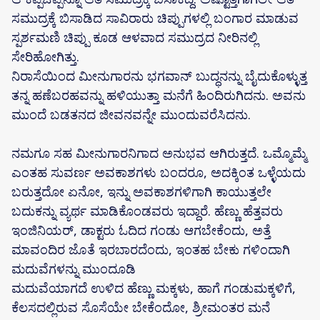
ಸಮುದ್ರಕ್ಕೆ ಬಿಸಾಡಿದ ಸಾವಿರಾರು ಚಿಪ್ಪುಗಳಲ್ಲಿ ಬಂಗಾರ ಮಾಡುವ
ಸ್ಪರ್ಶಮಣಿ ಚಿಪ್ಪು ಕೂಡ ಆಳವಾದ ಸಮುದ್ರದ ನೀರಿನಲ್ಲಿ
ಸೇರಿಹೋಗಿತ್ತು.
ನಿರಾಸೆಯಿಂದ ಮೀನುಗಾರನು ಭಗವಾನ್ ಬುದ್ಧನನ್ನು ಬೈದುಕೊಳ್ಳುತ್ತ
ತನ್ನ ಹಣೆಬರಹವನ್ನು ಹಳಿಯುತ್ತಾ ಮನೆಗೆ ಹಿಂದಿರುಗಿದನು. ಅವನು
ಮುಂದೆ ಬಡತನದ ಜೀವನವನ್ನೇ ಮುಂದುವರೆಸಿದನು.
ನಮಗೂ ಸಹ ಮೀನುಗಾರನಿಗಾದ ಅನುಭವ ಆಗಿರುತ್ತದೆ. ಒಮ್ಮೊಮ್ಮೆ
ಎಂತಹ ಸುವರ್ಣ ಅವಕಾಶಗಳು ಬಂದರೂ, ಅದಕ್ಕಿಂತ ಒಳ್ಳೆಯದು
ಬರುತ್ತದೋ ಏನೋ, ಇನ್ನು ಅವಕಾಶಗಳಿಗಾಗಿ ಕಾಯುತ್ತಲೇ
ಬದುಕನ್ನು ವ್ಯರ್ಥ ಮಾಡಿಕೊಂಡವರು ಇದ್ದಾರೆ. ಹೆಣ್ಣು ಹೆತ್ತವರು
ಇಂಜಿನಿಯರ್, ಡಾಕ್ಟರು ಓದಿದ ಗಂಡು ಆಗಬೇಕೆಂದು, ಅತ್ತೆ
ಮಾವಂದಿರ ಜೊತೆ ಇರಬಾರದೆಂದು, ಇಂತಹ ಬೇಕು ಗಳಿಂದಾಗಿ
ಮದುವೆಗಳನ್ನು ಮುಂದೂಡಿ
ಮದುವೆಯಾಗದೆ ಉಳಿದ ಹೆಣ್ಣು ಮಕ್ಕಳು, ಹಾಗೆ ಗಂಡುಮಕ್ಕಳಿಗೆ,
ಕೆಲಸದಲ್ಲಿರುವ ಸೊಸೆಯೇ ಬೇಕೆಂದೋ, ಶ್ರೀಮಂತರ ಮನೆ