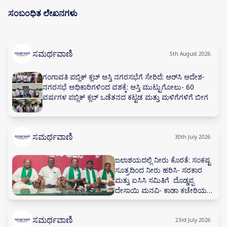
ಸಂಬಂಧಿತ ಲೇಖನಗಳು
ಸಮರ್ಥವಾಣಿ
5th August 2026
ಗಂಗಾವತಿ ಪಬ್ಲಿಕ್ ಕ್ಲಬ್ ಆಸ್ತಿ ನಗರಸಭೆಗೆ ಸೇರಿದೆ: ಆರ್‌ಸಿ ಆದೇಶ-
ನಗರಸಭೆ ಅಧಿಕಾರಿಗಳಿಂದ ವಶಕ್ಕೆ: ಆಸ್ತಿ ಮುಟ್ಟುಗೋಲು- 60
ವರ್ಷಗಳ ಪಬ್ಲಿಕ್ ಕ್ಲಬ್ ಒಡೆತನದ ಕಟ್ಟಡ ಮತ್ತು ಮಳಿಗೆಗಳಿಗೆ ಬೀಗ
ಸಮರ್ಥವಾಣಿ
30th July 2026
ಜಲಾಶಯದಲ್ಲಿ ನೀರು ಕೊರತೆ: ಸಂಕಷ್ಟ
ಸೂತ್ರದಿಂದ ನೀರು ಹರಿಸಿ- ಸರಕಾರ
ಮತ್ತು ಐಸಿಸಿ ಸಮಿತಿಗೆ ದೊಡ್ಡಪ್ಪ
ದೇಸಾಯಿ ಮನವಿ- ಕಾಡಾ ಕಚೇರಿಯಲ್ಲಿ
ನೀರಾವರಿ ಸಲಹಾ ಸಮಿತಿ ಸಭೆ ನಡೆಸಲು
ಅಗ್ರಹ
ಸಮರ್ಥವಾಣಿ
23rd July 2026