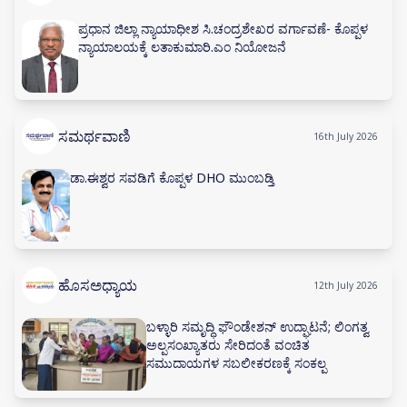
ಪ್ರಧಾನ ಜಿಲ್ಲಾ ನ್ಯಾಯಾಧೀಶ ಸಿ.ಚಂದ್ರಶೇಖರ ವರ್ಗಾವಣೆ- ಕೊಪ್ಪಳ
ನ್ಯಾಯಾಲಯಕ್ಕೆ ಲತಾಕುಮಾರಿ.ಎಂ ನಿಯೋಜನೆ
ಸಮರ್ಥವಾಣಿ
16th July 2026
ಡಾ.ಈಶ್ವರ ಸವಡಿಗೆ ಕೊಪ್ಪಳ DHO ಮುಂಬಡ್ತಿ
ಹೊಸಅಧ್ಯಾಯ
12th July 2026
ಬಳ್ಳಾರಿ ಸಮೃದ್ಧಿ ಫೌಂಡೇಶನ್ ಉದ್ಘಾಟನೆ; ಲಿಂಗತ್ವ
ಅಲ್ಪಸಂಖ್ಯಾತರು ಸೇರಿದಂತೆ ವಂಚಿತ
ಸಮುದಾಯಗಳ ಸಬಲೀಕರಣಕ್ಕೆ ಸಂಕಲ್ಪ