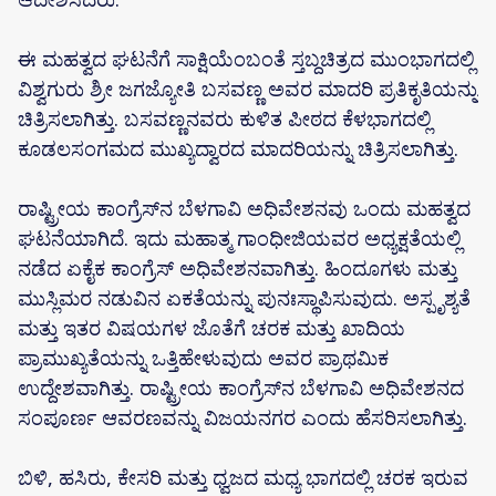
ಈ ಮಹತ್ವದ ಘಟನೆಗೆ ಸಾಕ್ಷಿಯೆಂಬಂತೆ ಸ್ತಬ್ದಚಿತ್ರದ ಮುಂಭಾಗದಲ್ಲಿ
ವಿಶ್ವಗುರು ಶ್ರೀ ಜಗಜ್ಯೋತಿ ಬಸವಣ್ಣ ಅವರ ಮಾದರಿ ಪ್ರತಿಕೃತಿಯನ್ನು
ಚಿತ್ರಿಸಲಾಗಿತ್ತು. ಬಸವಣ್ಣನವರು ಕುಳಿತ ಪೀಠದ ಕೆಳಭಾಗದಲ್ಲಿ
ಕೂಡಲಸಂಗಮದ ಮುಖ್ಯದ್ವಾರದ ಮಾದರಿಯನ್ನು ಚಿತ್ರಿಸಲಾಗಿತ್ತು.
ರಾಷ್ಟ್ರೀಯ ಕಾಂಗ್ರೆಸ್‌ನ ಬೆಳಗಾವಿ ಅಧಿವೇಶನವು ಒಂದು ಮಹತ್ವದ
ಘಟನೆಯಾಗಿದೆ. ಇದು ಮಹಾತ್ಮ ಗಾಂಧೀಜಿಯವರ ಅಧ್ಯಕ್ಷತೆಯಲ್ಲಿ
ನಡೆದ ಏಕೈಕ ಕಾಂಗ್ರೆಸ್ ಅಧಿವೇಶನವಾಗಿತ್ತು. ಹಿಂದೂಗಳು ಮತ್ತು
ಮುಸ್ಲಿಮರ ನಡುವಿನ ಏಕತೆಯನ್ನು ಪುನಃಸ್ಥಾಪಿಸುವುದು. ಅಸ್ಪೃಶ್ಯತೆ
ಮತ್ತು ಇತರ ವಿಷಯಗಳ ಜೊತೆಗೆ ಚರಕ ಮತ್ತು ಖಾದಿಯ
ಪ್ರಾಮುಖ್ಯತೆಯನ್ನು ಒತ್ತಿಹೇಳುವುದು ಅವರ ಪ್ರಾಥಮಿಕ
ಉದ್ದೇಶವಾಗಿತ್ತು. ರಾಷ್ಟ್ರೀಯ ಕಾಂಗ್ರೆಸ್‌ನ ಬೆಳಗಾವಿ ಅಧಿವೇಶನದ
ಸಂಪೂರ್ಣ ಆವರಣವನ್ನು ವಿಜಯನಗರ ಎಂದು ಹೆಸರಿಸಲಾಗಿತ್ತು.
ಬಿಳಿ, ಹಸಿರು, ಕೇಸರಿ ಮತ್ತು ಧ್ವಜದ ಮಧ್ಯ ಭಾಗದಲ್ಲಿ ಚರಕ ಇರುವ