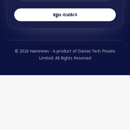
ತಕ್ಷಣ ಸಂಪರ್ಕಿಸಿ
© 2026 Namnews - A product of Davnix Tech Private
Limited. All Rights Reserved