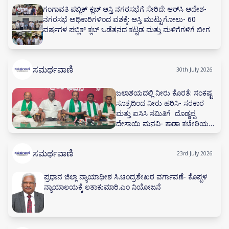
ಗಂಗಾವತಿ ಪಬ್ಲಿಕ್ ಕ್ಲಬ್ ಆಸ್ತಿ ನಗರಸಭೆಗೆ ಸೇರಿದೆ: ಆರ್‌ಸಿ ಆದೇಶ-
ನಗರಸಭೆ ಅಧಿಕಾರಿಗಳಿಂದ ವಶಕ್ಕೆ: ಆಸ್ತಿ ಮುಟ್ಟುಗೋಲು- 60
ವರ್ಷಗಳ ಪಬ್ಲಿಕ್ ಕ್ಲಬ್ ಒಡೆತನದ ಕಟ್ಟಡ ಮತ್ತು ಮಳಿಗೆಗಳಿಗೆ ಬೀಗ
ಸಮರ್ಥವಾಣಿ
30th July 2026
ಜಲಾಶಯದಲ್ಲಿ ನೀರು ಕೊರತೆ: ಸಂಕಷ್ಟ
ಸೂತ್ರದಿಂದ ನೀರು ಹರಿಸಿ- ಸರಕಾರ
ಮತ್ತು ಐಸಿಸಿ ಸಮಿತಿಗೆ ದೊಡ್ಡಪ್ಪ
ದೇಸಾಯಿ ಮನವಿ- ಕಾಡಾ ಕಚೇರಿಯಲ್ಲಿ
ನೀರಾವರಿ ಸಲಹಾ ಸಮಿತಿ ಸಭೆ ನಡೆಸಲು
ಅಗ್ರಹ
ಸಮರ್ಥವಾಣಿ
23rd July 2026
ಪ್ರಧಾನ ಜಿಲ್ಲಾ ನ್ಯಾಯಾಧೀಶ ಸಿ.ಚಂದ್ರಶೇಖರ ವರ್ಗಾವಣೆ- ಕೊಪ್ಪಳ
ನ್ಯಾಯಾಲಯಕ್ಕೆ ಲತಾಕುಮಾರಿ.ಎಂ ನಿಯೋಜನೆ