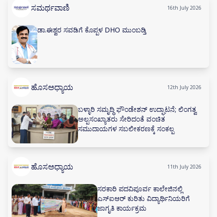
ಸಮರ್ಥವಾಣಿ
16th July 2026
ಡಾ.ಈಶ್ವರ ಸವಡಿಗೆ ಕೊಪ್ಪಳ DHO ಮುಂಬಡ್ತಿ
ಹೊಸಅಧ್ಯಾಯ
12th July 2026
ಬಳ್ಳಾರಿ ಸಮೃದ್ಧಿ ಫೌಂಡೇಶನ್ ಉದ್ಘಾಟನೆ; ಲಿಂಗತ್ವ
ಅಲ್ಪಸಂಖ್ಯಾತರು ಸೇರಿದಂತೆ ವಂಚಿತ
ಸಮುದಾಯಗಳ ಸಬಲೀಕರಣಕ್ಕೆ ಸಂಕಲ್ಪ
ಹೊಸಅಧ್ಯಾಯ
11th July 2026
ಸರಕಾರಿ ಪದವಿಪೂರ್ವ ಕಾಲೇಜಿನಲ್ಲಿ
ಎಸ್‌ಐಆರ್ ಕುರಿತು ವಿದ್ಯಾರ್ಥಿನಿಯರಿಗೆ
ಜಾಗೃತಿ ಕಾರ್ಯಕ್ರಮ