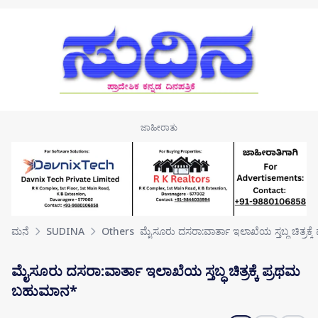
Skip to main content
ಮನೆ
SUDINA
Others
ಮೈಸೂರು ದಸರಾ:ವಾರ್ತಾ ಇಲಾಖೆಯ ಸ್ತಬ್ಧ ಚಿತ್ರಕ್ಕೆ 
ಮೈಸೂರು ದಸರಾ:ವಾರ್ತಾ ಇಲಾಖೆಯ ಸ್ತಬ್ಧ ಚಿತ್ರಕ್ಕೆ ಪ್ರಥಮ
ಬಹುಮಾನ*