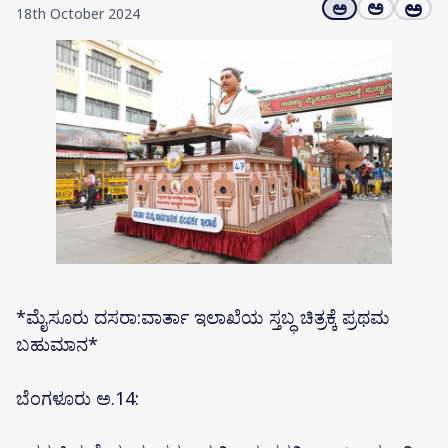
ಅ
ಅ
ಅ
18th October 2024
*ಮೈಸೂರು ದಸರಾ:ವಾರ್ತಾ ಇಲಾಖೆಯ ಸ್ತಬ್ಧ ಚಿತ್ರಕ್ಕೆ ಪ್ರಥಮ
ಬಹುಮಾನ*
ಬೆಂಗಳೂರು ಅ.14: