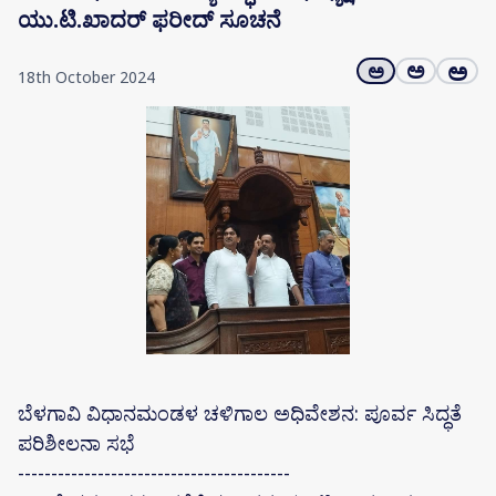
ಯು.ಟಿ.ಖಾದರ್ ಫರೀದ್ ಸೂಚನೆ
ಅ
ಅ
ಅ
18th October 2024
ಬೆಳಗಾವಿ ವಿಧಾನಮಂಡಳ ಚಳಿಗಾಲ ಅಧಿವೇಶನ: ಪೂರ್ವ ಸಿದ್ಧತೆ
ಪರಿಶೀಲನಾ ಸಭೆ
-----------------------------------------