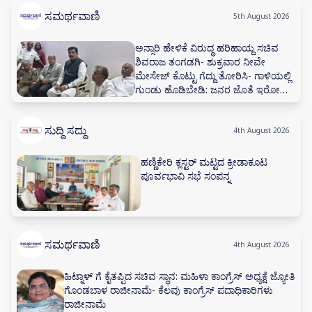
ಸಮರ್ಥವಾಣಿ
5th August 2026
ಅನ್ಸಾರಿ ಹೇಳಿಕೆ ವಿರುದ್ಧ ಹರಿಹಾಯ್ದ ಸಚಿವ
ಶಿವರಾಜ ತಂಗಡಗಿ- ಶುಕ್ರವಾರ ನೀವೇ
ಮೇಸೇಜ್ ಕೊಟ್ಟು ಗೆದ್ದು ತೋರಿಸಿ- ಗಾಳಿಯಲ್ಲಿ
ಗುಂಡು ಹೊಡಿಬೇಡಿ: ಜನರ ಜೊತೆ ಇರೋದು
ಕಲಿಯಿರಿ
ಸುದ್ದಿ ಸದ್ದು
4th August 2026
ಹಣ್ಣಿಕೇರಿ ಕ್ಲಸ್ಟರ್ ಮಟ್ಟದ ಕ್ರೀಡಾಕೂಟ
ಪೂರ್ವಭಾವಿ ಸಭೆ ಸಂಪನ್ನ
ಸಮರ್ಥವಾಣಿ
4th August 2026
ಹಿಟ್ನಾಳ್ ಗೆ ಕೈತಪ್ಪಿದ ಸಚಿವ ಸ್ಥಾನ: ಮಹಿಳಾ ಕಾಂಗ್ರೆಸ್ ಅಧ್ಯಕ್ಷೆ ಜ್ಯೋತಿ
ಗೊಂಡಬಾಳ ರಾಜೀನಾಮೆ- ಕೆಲವು ಕಾಂಗ್ರೆಸ್ ಪದಾಧಿಕಾರಿಗಳು
ರಾಜೀನಾಮೆ