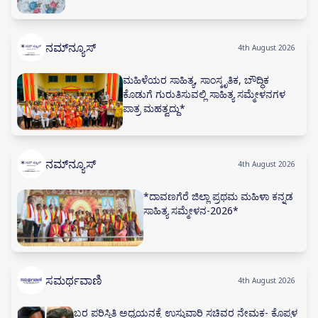
ನಮ್‌ನ್ಯೂಸ್
4th August 2026
ಮಹಿಳೆಯರ ಸಾಹಿತ್ಯ, ಸಾಂಸ್ಕೃತಿಕ, ಬೌದ್ಧಿಕ
ಕೊಡುಗೆ ಗುರುತಿಸುವಲ್ಲಿ ಸಾಹಿತ್ಯ ಸಮ್ಮೇಳನಗಳ
ಪಾತ್ರ ಮಹತ್ವದ್ದು*
ನಮ್‌ನ್ಯೂಸ್
4th August 2026
*ದಾವಣಗೆರೆ ಜಿಲ್ಲಾ ಪ್ರಥಮ ಮಹಿಳಾ ಕನ್ನಡ
ಸಾಹಿತ್ಯ ಸಮ್ಮೇಳನ-2026*
ಸಮರ್ಥವಾಣಿ
4th August 2026
ಬರ ಪರಿಸ್ಥಿತಿ ಅಧ್ಯಯನಕ್ಕೆ ಉಸ್ತುವಾರಿ ಸಚಿವರ ನೇಮಕ- ಕೊಪ್ಪಳ