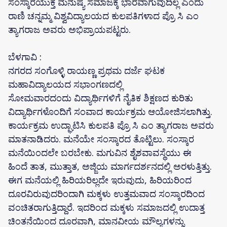
ಸಂಸ್ಕಾರಯುಕ್ತ ಮನುಷ್ಯ ಸಮಾಜಕ್ಕೆ ಭಾರವಾಗುವುದಿಲ್ಲ ಎಂದು
ರಾಣಿ ಚನ್ನಮ್ಮ ವಿಶ್ವವಿದ್ಯಾಲಯದ ಕುಲಪತಿಗಳಾದ ಪ್ರೊ ಸಿ ಎಂ
ತ್ಯಾಗರಾಜ ಅವರು ಅಭಿಪ್ರಾಯಪಟ್ಟರು.
ಬೆಳಗಾವಿ :
ನಗರದ ಸಂಗೊಳ್ಳಿ ರಾಯಣ್ಣ ಪ್ರಥಮ ದರ್ಜೆ ಘಟಕ
ಮಹಾವಿದ್ಯಾಲಯದ ಸಭಾಂಗಣದಲ್ಲಿ
ಸೋಮವಾರದಂದು ವಿದ್ಯಾರ್ಥಿಗಳಿಗೆ ನೈತಿಕ ಶಿಕ್ಷಣದ ಕುರಿತು
ವಿದ್ಯಾರ್ಥಿಗಳೊಂದಿಗೆ ಸಂವಾದ ಕಾರ್ಯಕ್ರಮ ಆಯೋಜಿಸಲಾಗಿತ್ತು.
ಕಾರ್ಯಕ್ರಮ ಉದ್ಘಾಟಿಸಿ ಕುಲಪತಿ ಪ್ರೊ ಸಿ ಎಂ ತ್ಯಾಗರಾಜ ಅವರು
ಮಾತನಾಡಿದರು. ಮನೆಯೇ ಸಂಸ್ಕಾರದ ತೊಟ್ಟಿಲು. ಸಂಸ್ಕಾರ
ಮನೆಯಿಂದಲೇ ಬರಬೇಕು. ಮಗುವಿನ ಶೈಶವಾವಸ್ಥೆಯು ಈ
ಹಿಂದೆ ತಾತ, ಮುತ್ತಾತ, ಅಜ್ಜಿಯ ಮಾರ್ಗದರ್ಶನದಲ್ಲಿ ಅರಳುತ್ತಿತ್ತು.
ಈಗ ಮನೆಯಲ್ಲಿ ಹಿರಿಯರಿಲ್ಲದೇ ಇರುವುದು, ಹಿರಿಯರಿಂದ
ದೂರವಿರುವುದರಿಂದಾಗಿ ಮಕ್ಕಳು ಉತ್ತಮವಾದ ಸಂಸ್ಕಾರದಿಂದ
ವಂಚಿತರಾಗುತ್ತಿದ್ದಾರೆ. ಇದರಿಂದ ಮಕ್ಕಳು ಸಮಾಜದಲ್ಲಿ ಉದಾತ್ತ
ಚಿಂತನೆಯಿಂದ ದೂರವಾಗಿ, ಮಾನವೀಯ ಮೌಲ್ಯಗಳನ್ನು