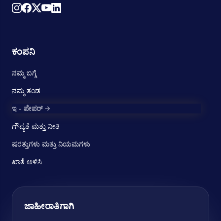
ಕಂಪನಿ
ನಮ್ಮ ಬಗ್ಗೆ
ನಮ್ಮ ತಂಡ
ಇ - ಪೇಪರ್
ಗೌಪ್ಯತೆ ಮತ್ತು ನೀತಿ
ಷರತ್ತುಗಳು ಮತ್ತು ನಿಯಮಗಳು
ಖಾತೆ ಅಳಿಸಿ
ಜಾಹೀರಾತಿಗಾಗಿ