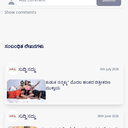
Show comments
ಸಂಬಂಧಿತ ಲೇಖನಗಳು
ಸುದ್ದಿ ಸದ್ದು
9th July 2026
ಕುಡುಕ ನನ್ಮಕ್ಳು" ಮೊದಲ ಹಂತದ ಚಿತ್ರೀಕರಣ
ಮುಕ್ತಾಯ
ಸುದ್ದಿ ಸದ್ದು
28th June 2026