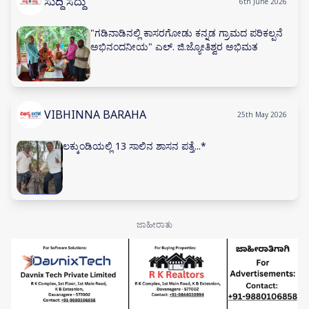
ಸುದ್ದಿ ಸದ್ದು
6th June 2026
"ಗಡಿನಾಡಿನಲ್ಲಿ ಕಾಸರಗೋಡು ಕನ್ನಡ ಗ್ರಾಮದ ಪರಿಕಲ್ಪನೆ
ಅಭಿನಂದನೀಯ" ಎಲ್. ಜಿ.ಜ್ಯೋತಿಶ್ವರ ಅಭಿಮತ
VIBHINNA BARAHA
25th May 2026
ಲಕ್ಕುಂಡಿಯಲ್ಲಿ 13 ಸಾಲಿನ ಶಾಸನ ಪತ್ತೆ...*