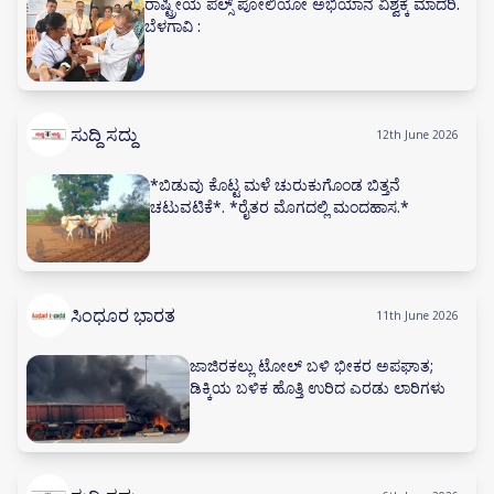
ರಾಷ್ಟ್ರೀಯ ಪಲ್ಸ್ ಪೋಲಿಯೋ ಅಭಿಯಾನ ವಿಶ್ವಕ್ಕೆ ಮಾದರಿ.
ಬೆಳಗಾವಿ :
ಸುದ್ದಿ ಸದ್ದು
12th June 2026
*ಬಿಡುವು ಕೊಟ್ಟ ಮಳೆ ಚುರುಕುಗೊಂಡ ಬಿತ್ತನೆ
ಚಟುವಟಿಕೆ*. *ರೈತರ ಮೊಗದಲ್ಲಿ ಮಂದಹಾಸ.*
ಸಿಂಧೂರ ಭಾರತ
11th June 2026
ಜಾಜಿರಕಲ್ಲು ಟೋಲ್ ಬಳಿ ಭೀಕರ ಅಪಘಾತ;
ಡಿಕ್ಕಿಯ ಬಳಿಕ ಹೊತ್ತಿ ಉರಿದ ಎರಡು ಲಾರಿಗಳು