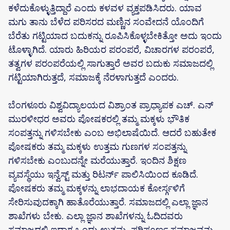
ಕಳೆದುಕೊಳ್ಳುತ್ತಿದ್ದಾರೆ ಎಂದು ಕಳವಳ ವ್ಯಕ್ತಪಡಿಸಿದರು. ಯಾವ
ಮಗು ತಾನು ಬೆಳೆದ ಪರಿಸರದ ಮಣ್ಣಿನ ಸಂವೇದನೆ ಯೊಂದಿಗೆ
ಬೆರೆತು ಗಟ್ಟಿಯಾದ ಬದುಕನ್ನು ರೂಪಿಸಿಕೊಳ್ಳಬೇಕಿತ್ತೋ ಅದು ಇಂದು
ಟೊಳ್ಳಾಗಿದೆ. ಯಾರು ಹಿರಿಯರ ಪರಂಪರೆ, ವಿಚಾರಗಳ ಪರಂಪರೆ,
ತತ್ವಗಳ ಪರಂಪರೆಯಲ್ಲಿ ಸಾಗುತ್ತಾರೆ ಅವರ ಬದುಕು ಸಮಾಜದಲ್ಲಿ
ಗಟ್ಟಿಯಾಗಿರುತ್ತದೆ, ಸಮಾಜಕ್ಕೆ ನೆರಳಾಗುತ್ತದೆ ಎಂದರು.
ಬೆಂಗಳೂರು ವಿಶ್ವವಿದ್ಯಾಲಯದ ವಿಶ್ರಾಂತ ಪ್ರಾಧ್ಯಾಪಕ ಎಚ್. ಎನ್
ಮುರಳೀಧರ ಅವರು ಪೋಷಕರಲ್ಲಿ ತಮ್ಮ ಮಕ್ಕಳು ಭೌತಿಕ
ಸಂಪತ್ತನ್ನು ಗಳಿಸಬೇಕು ಎಂಬ ಅಭಿಲಾಷೆಯಿದೆ. ಆದರೆ ಬಹುತೇಕ
ಪೋಷಕರು ತಮ್ಮ ಮಕ್ಕಳು ಉತ್ತಮ ಗುಣಗಳ ಸಂಪತ್ತನ್ನು
ಗಳಿಸಬೇಕು ಎಂಬುದನ್ನೇ ಮರೆಯುತ್ತಾರೆ. ಇಂದಿನ ಶಿಕ್ಷಣ
ವ್ಯವಸ್ಥೆಯು ಇನ್ವೆಸ್ಟ್ ಮತ್ತು ರಿಟರ್ನ್ ಪಾಲಿಸಿಯಿಂದ ಕೂಡಿದೆ.
ಪೋಷಕರು ತಮ್ಮ ಮಕ್ಕಳನ್ನು ಲಾಭದಾಯಕ ಕೋರ್ಸ್ಗಳಿಗೆ
ಸೇರಿಸುವುದಕ್ಕಾಗಿ ಹಾತೊರೆಯುತ್ತಾರೆ. ಸಮಾಜದಲ್ಲಿ ಎಲ್ಲಾ ಜ್ಞಾನ
ಶಾಖೆಗಳು ಬೇಕು. ಎಲ್ಲಾ ಜ್ಞಾನ ಶಾಖೆಗಳನ್ನು ಓದಿದವರು
ಸಮಾಜದಲ್ಲಿ ಇದ್ದಾಗ ಒಂದು ಉತ್ತಮ, ಪರಿಪೂರ್ಣ ಸಮಾಜವನ್ನು