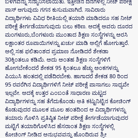
ಬಳಗವನ್ನು ಸನ್ಮಾನಿಸಲಾಯಿತು. ಇತ್ತೀಚಿನ ದಿನಗಳಲ್ಲಿ ನೀಟ್ ಪರೀಕ್ಷೆ
ಪಾಸ್ ಆಗುವುದು ಗಗನ ಕುಸುಮವಾಗಿದೆ. ಸಾವಿರಾರು
ವಿದ್ಯಾರ್ಥಿಗಳು ವಿವಿಧ ರೀತಿಯಲ್ಲಿ ತಯಾರಿ ಮಾಡಿದರೂ ಸಹ ನೀಟ್
ಪರೀಕ್ಷೆ ತೇರ್ಗಡೆಯಾಗುವುದು ಬಲು ಕಠಿಣ. ಅದಕ್ಕೆ ಅವರು ದೂರದ
ಮಂಗಳೂರು,ಬೆಂಗಳೂರು ಮುಂತಾದ ಶಿಕ್ಷಣ ಸಂಸ್ಥೆಗಳನ್ನು ಅರಸಿ
ಲಕ್ಷಾಂತರ ರೂಪಾಯಿಗಳನ್ನು ಖರ್ಚು ಮಾಡಿ ಅಲ್ಲಿಗೆ ಹೋಗುತ್ತಾರೆ.
ಅಲ್ಲಿ ಸಹ ಫಲಿತಾಂಶದ ಪ್ರಮಾಣ ನೋಡಿದರೆ ಶೇಕಡಾ
30ಕ್ಕಿಂತಲೂ ಕಡಿಮೆ. ಅದು ಅಂತಹ ಶಿಕ್ಷಣ ಸಂಸ್ಥೆಗಳಿಗೆ
ಹೋಗಬೇಕೆಂದರೆ ಶೇಕಡ 95 ಕ್ಕಿಂತಲೂ ಹೆಚ್ಚು ಅಂಕಗಳನ್ನು
ಪಿಯುಸಿ ಹಂತದಲ್ಲಿ ಪಡೆದಿರಬೇಕು. ಹಾಗಾದರೆ ಶೇಕಡ 80 ರಿಂದ
95 ರವರೆಗಿನ ವಿದ್ಯಾರ್ಥಿಗಳಿಗೆ ನೀಟ್ ಪರೀಕ್ಷೆ ಪಾಸಾಗಲು ಸಾಧ್ಯವೇ
ಇಲ್ಲವೇ. ಅದಕ್ಕೆ ಉತ್ತರ ಎಂಬಂತೆ ಸಾಧಾರಣ ಮಟ್ಟದ
ವಿದ್ಯಾರ್ಥಿಗಳನ್ನು ಸಹ ತೆಗೆದುಕೊಂಡು ಅತಿ ಕಟ್ಟುನಿಟ್ಟಿನ ಕೋಚಿಂಗ್
ಕೊಡುವುದರ ಮೂಲಕ ಮೂಲ ಹಂತದಿಂದ ಆ ವಿದ್ಯಾರ್ಥಿಗಳನ್ನು
ತಯಾರು ಗೊಳಿಸಿ ಪ್ರತಿಷ್ಠಿತ ನೀಟ್ ಪರೀಕ್ಷೆ ತೇರ್ಗಡೆಯಾಗುವುದರ
ಮಟ್ಟಿಗೆ ತಯಾರಿಗೊಳಿಸಿದ ಹೆಸರಾಂತ ಶಿಕ್ಷಣ ಸಂಸ್ಥೆಗಳಲ್ಲಿ
ಕೋಚಿಂಗ್ ನೀಡಿದ ಅನುಭವವನ್ನು ಹೊಂದಿರುವ ಶ್ರೀ