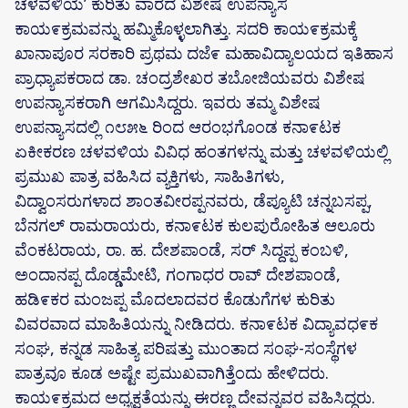
ಚಳವಳಿಯʼ ಕುರಿತು ವಾರದ ವಿಶೇಷ ಉಪನ್ಯಾಸ
ಕಾಯ೯ಕ್ರಮವನ್ನು ಹಮ್ಮಿಕೊಳ್ಳಲಾಗಿತ್ತು. ಸದರಿ ಕಾಯ೯ಕ್ರಮಕ್ಕೆ
ಖಾನಾಪೂರ ಸರಕಾರಿ ಪ್ರಥಮ ದಜೆ೯ ಮಹಾವಿದ್ಯಾಲಯದ ಇತಿಹಾಸ
ಪ್ರಾಧ್ಯಾಪಕರಾದ ಡಾ. ಚಂದ್ರಶೇಖರ ತಬೋಜಿಯವರು ವಿಶೇಷ
ಉಪನ್ಯಾಸಕರಾಗಿ ಆಗಮಿಸಿದ್ದರು. ಇವರು ತಮ್ಮ ವಿಶೇಷ
ಉಪನ್ಯಾಸದಲ್ಲಿ ೧೮೫೬ ರಿಂದ ಆರಂಭಗೊಂಡ ಕನಾ೯ಟಕ
ಏಕೀಕರಣ ಚಳವಳಿಯ ವಿವಿಧ ಹಂತಗಳನ್ನು ಮತ್ತು ಚಳವಳಿಯಲ್ಲಿ
ಪ್ರಮುಖ ಪಾತ್ರ ವಹಿಸಿದ ವ್ಯಕ್ತಿಗಳು, ಸಾಹಿತಿಗಳು,
ವಿದ್ವಾಂಸರುಗಳಾದ ಶಾಂತವೀರಪ್ಪನವರು, ಡೆಪ್ಯೂಟಿ ಚನ್ನಬಸಪ್ಪ,
ಬೆನಗಲ್‌ ರಾಮರಾಯರು, ಕನಾ೯ಟಕ ಕುಲಪುರೋಹಿತ ಆಲೂರು
ವೆಂಕಟರಾಯ, ರಾ. ಹ. ದೇಶಪಾಂಡೆ, ಸರ್‌ ಸಿದ್ದಪ್ಪ ಕಂಬಳಿ,
ಅಂದಾನಪ್ಪ ದೊಡ್ಡಮೇಟಿ, ಗಂಗಾಧರ ರಾವ್‌ ದೇಶಪಾಂಡೆ,
ಹಡಿ೯ಕರ ಮಂಜಪ್ಪ ಮೊದಲಾದವರ ಕೊಡುಗೆಗಳ ಕುರಿತು
ವಿವರವಾದ ಮಾಹಿತಿಯನ್ನು ನೀಡಿದರು. ಕನಾ೯ಟಕ ವಿದ್ಯಾವಧ೯ಕ
ಸಂಘ, ಕನ್ನಡ ಸಾಹಿತ್ಯ ಪರಿಷತ್ತು ಮುಂತಾದ ಸಂಘ-ಸಂಸ್ಥೆಗಳ
ಪಾತ್ರವೂ ಕೂಡ ಅಷ್ಟೇ ಪ್ರಮುಖವಾಗಿತ್ತೆಂದು ಹೇಳಿದರು.
ಕಾಯ೯ಕ್ರಮದ ಅಧ್ಯಕ್ಷತೆಯನ್ನು ಈರಣ್ಣ ದೇವನ್ನವರ ವಹಿಸಿದ್ದರು.