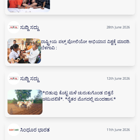
ಸುದ್ದಿ ಸದ್ದು
28th June 2026
ರಾಷ್ಟ್ರೀಯ ಪಲ್ಸ್ ಪೋಲಿಯೋ ಅಭಿಯಾನ ವಿಶ್ವಕ್ಕೆ ಮಾದರಿ.
ಬೆಳಗಾವಿ :
ಸುದ್ದಿ ಸದ್ದು
12th June 2026
*ಬಿಡುವು ಕೊಟ್ಟ ಮಳೆ ಚುರುಕುಗೊಂಡ ಬಿತ್ತನೆ
ಚಟುವಟಿಕೆ*. *ರೈತರ ಮೊಗದಲ್ಲಿ ಮಂದಹಾಸ.*
ಸಿಂಧೂರ ಭಾರತ
11th June 2026