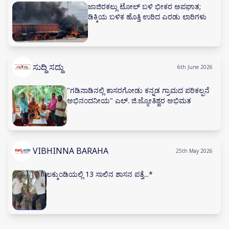
ಜಾಜಿರಕಲ್ಲು ಟೋಲ್ ಬಳಿ ಭೀಕರ ಅಪಘಾತ;
ಡಿಕ್ಕಿಯ ಬಳಿಕ ಹೊತ್ತಿ ಉರಿದ ಎರಡು ಲಾರಿಗಳು
ಸುದ್ದಿ ಸದ್ದು
6th June 2026
"ಗಡಿನಾಡಿನಲ್ಲಿ ಕಾಸರಗೋಡು ಕನ್ನಡ ಗ್ರಾಮದ ಪರಿಕಲ್ಪನೆ
ಅಭಿನಂದನೀಯ" ಎಲ್. ಜಿ.ಜ್ಯೋತಿಶ್ವರ ಅಭಿಮತ
VIBHINNA BARAHA
25th May 2026
ಲಕ್ಕುಂಡಿಯಲ್ಲಿ 13 ಸಾಲಿನ ಶಾಸನ ಪತ್ತೆ...*