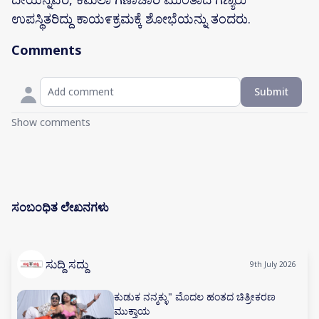
ಉಪಸ್ಥಿತರಿದ್ದು ಕಾಯ೯ಕ್ರಮಕ್ಕೆ ಶೋಭೆಯನ್ನು ತಂದರು.
Comments
Submit
Show comments
ಸಂಬಂಧಿತ ಲೇಖನಗಳು
ಸುದ್ದಿ ಸದ್ದು
9th July 2026
ಕುಡುಕ ನನ್ಮಕ್ಳು" ಮೊದಲ ಹಂತದ ಚಿತ್ರೀಕರಣ
ಮುಕ್ತಾಯ