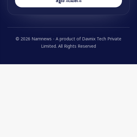
ತಕ್ಷಣ ಸಂಪರ್ಕಿಸಿ
© 2026 Namnews - A product of Davnix Tech Private
Limited. All Rights Reserved