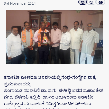
ಅ
ಅ
ಅ
3rd November 2024
ಕನಾ೯ಟಕ ಏಕೀಕರಣ ಚಳವಳಿಯಲ್ಲಿ ಸಂಘ-ಸಂಸ್ಥೆಗಳ ಪಾತ್ರ
ಪ್ರಮುಖವಾದದ್ದು
ಲಿಂಗಾಯತ ಸಂಘಟನೆ ಡಾ. ಫ.ಗು. ಹಳಕಟ್ಟಿ ಭವನ ಮಹಾಂತೇಶ
ನಗರ, ಬೆಳಗಾವಿ ಇಲ್ಲಿ ದಿ. ೦೩-೧೧-೨೦೨೪ರಂದು ಕನಾ೯ಟಕ
ರಾಜ್ಯೋತ್ಸವ ಮಾಸಾಚರಣೆ ನಿಮಿತ್ತ ʼಕನಾ೯ಟಕ ಏಕೀಕರಣ