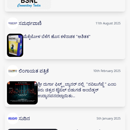
ಸಮರ್ಥವಾಣಿ
11th August 2025
ಮೆಕ್ಕೆಜೋಳ ಬೆಳೆಗೆ ಹೊಸ ಕಳೆನಾಶಕ "ಅಶಿತಕ"
ಲಿಂಗಾಯತ ಪತ್ರಿಕೆ
10th February 2025
ಶ್ರೀ ದುರ್ಗಾ ಫಿಲ್ಮ್ಸ್ ಬ್ಯಾನರ್ ನಲ್ಲಿ "ನವಿಲುಗೆಜ್ಜೆ " ಎಂಬ
ಕಿರು ಚಿತ್ರದ ಟೈಟಲ್ ಬಿಡುಗಡೆ ಅಂಬೆಡ್ಕರ್
ಉದ್ಯಾನವನದಲ್ಲಾಯಿತು...
ಸುದಿನ
5th January 2025