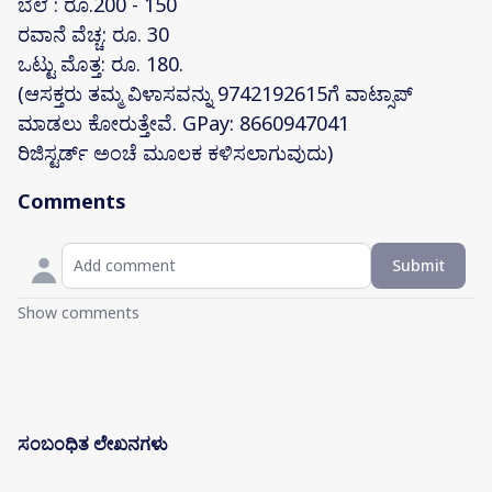
ಬೆಲೆ : ರೂ.200 - 150
ರವಾನೆ ವೆಚ್ಚ: ರೂ. 30
ಒಟ್ಟು ಮೊತ್ತ: ರೂ. 180.
(ಆಸಕ್ತರು ತಮ್ಮ ವಿಳಾಸವನ್ನು 9742192615ಗೆ ವಾಟ್ಸಾಪ್
ಮಾಡಲು ಕೋರುತ್ತೇವೆ. GPay: 8660947041
ರಿಜಿಸ್ಟರ್ಡ್ ಅಂಚೆ ಮೂಲಕ ಕಳಿಸಲಾಗುವುದು)
Comments
Submit
Show comments
ಸಂಬಂಧಿತ ಲೇಖನಗಳು