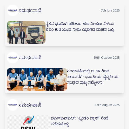
ಸಮರ್ಥವಾಣಿ
7th July 2026
ರೈತನ ಭೂಮಿಗೆ ಪರಿಹಾರ ಹಣ ನೀಡಲು ವಿಳಂಬ
ಜಿಪಂ ಕುಡಿಯುವ ನೀರು ವಿಭಾಗದ ವಾಹನ ಜಪ್ತಿ
ಸಮರ್ಥವಾಣಿ
19th October 2025
ಗಂಗಾವತಿಯಲ್ಲಿ ಅ.೨೪ ರಿಂದ
೨೬ರವರೆಗೆ- ಭಾರತೀಯ ವೈದ್ಯಕೀಯ
ಸಂಘದ ರಾಜ್ಯ ಸಮ್ಮೇಳನ
ಸಮರ್ಥವಾಣಿ
13th August 2025
ಬಿಎಸ್‌ಎನ್‌ಎಲ್: “ಫ್ರೀಡಂ ಪ್ಲಾನ್” ಸೇವೆ
ಪಡೆದುಕೊಳ್ಳಿ