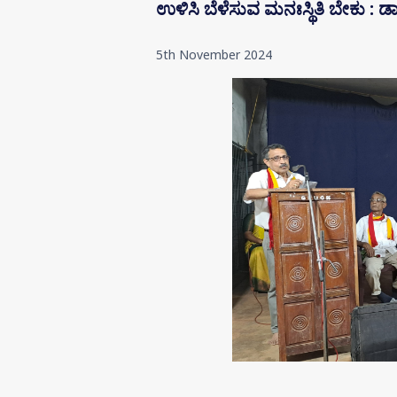
ಉಳಿಸಿ ಬೆಳೆಸುವ ಮನಃಸ್ಥಿತಿ ಬೇಕು : 
5th November 2024