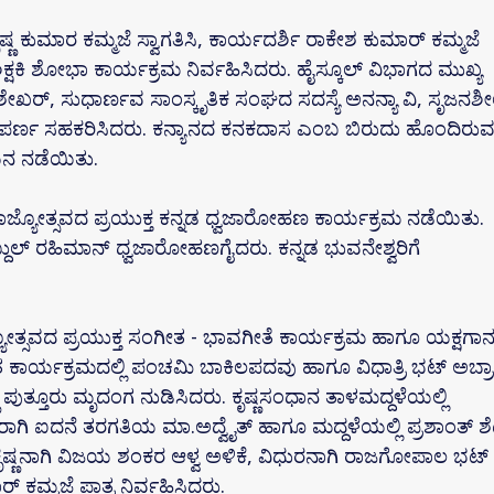
ಷ್ಣ ಕುಮಾರ ಕಮ್ಮಜೆ ಸ್ವಾಗತಿಸಿ, ಕಾರ್ಯದರ್ಶಿ ರಾಕೇಶ ಕುಮಾರ್ ಕಮ್ಮಜೆ
ಶಿಕ್ಷಕಿ ಶೋಭಾ ಕಾರ್ಯಕ್ರಮ ನಿರ್ವಹಿಸಿದರು. ಹೈಸ್ಕೂಲ್ ವಿಭಾಗದ ಮುಖ್ಯ
ಂದ್ರಶೇಖರ್, ಸುಧಾರ್ಣವ ಸಾಂಸ್ಕೃತಿಕ ಸಂಘದ ಸದಸ್ಯೆ ಅನನ್ಯಾ ವಿ, ಸೃಜನಶ
ತುಪರ್ಣ ಸಹಕರಿಸಿದರು. ಕನ್ಯಾನದ ಕನಕದಾಸ ಎಂಬ ಬಿರುದು ಹೊಂದಿರು
ಾಯನ ನಡೆಯಿತು.
ರಾಜ್ಯೋತ್ಸವದ ಪ್ರಯುಕ್ತ ಕನ್ನಡ ಧ್ವಜಾರೋಹಣ ಕಾರ್ಯಕ್ರಮ ನಡೆಯಿತು.
ದುಲ್ ರಹಿಮಾನ್ ಧ್ವಜಾರೋಹಣಗೈದರು. ಕನ್ನಡ ಭುವನೇಶ್ವರಿಗೆ
ಜ್ಯೋತ್ಸವದ ಪ್ರಯುಕ್ತ ಸಂಗೀತ - ಭಾವಗೀತೆ ಕಾರ್ಯಕ್ರಮ ಹಾಗೂ ಯಕ್ಷಗಾ
ಾರ್ಯಕ್ರಮದಲ್ಲಿ ಪಂಚಮಿ ಬಾಕಿಲಪದವು ಹಾಗೂ ವಿಧಾತ್ರಿ ಭಟ್ ಅಬ್ರಾ
ಣ ಪುತ್ತೂರು ಮೃದಂಗ ನುಡಿಸಿದರು. ಕೃಷ್ಣಸಂಧಾನ ತಾಳಮದ್ದಳೆಯಲ್ಲಿ
ಗಿ ಐದನೆ ತರಗತಿಯ ಮಾ.ಅದ್ವೈತ್ ಹಾಗೂ ಮದ್ದಳೆಯಲ್ಲಿ ಪ್ರಶಾಂತ್ ಶೆಟ್
ಕೃಷ್ಣನಾಗಿ ವಿಜಯ ಶಂಕರ ಆಳ್ವ ಅಳಿಕೆ, ವಿಧುರನಾಗಿ ರಾಜಗೋಪಾಲ ಭಟ್
 ಕಮ್ಮಜೆ ಪಾತ್ರ ನಿರ್ವಹಿಸಿದರು.