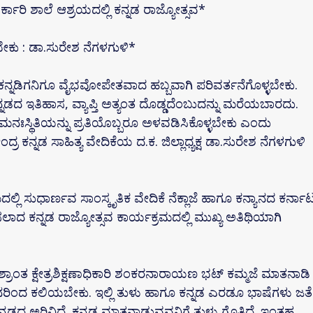
ಾರಿ ಶಾಲೆ ಆಶ್ರಯದಲ್ಲಿ ಕನ್ನಡ ರಾಜ್ಯೋತ್ಸವ*
 ಬೇಕು : ಡಾ.ಸುರೇಶ ನೆಗಳಗುಳಿ*
್ಬ ಕನ್ನಡಿಗನಿಗೂ ವೈಭವೋಪೇತವಾದ ಹಬ್ಬವಾಗಿ ಪರಿವರ್ತನೆಗೊಳ್ಳಬೇಕು.
್ನಡದ ಇತಿಹಾಸ, ವ್ಯಾಪ್ತಿ ಅತ್ಯಂತ ದೊಡ್ಡದೆಂಬುದನ್ನು ಮರೆಯಬಾರದು.
 ಮನಃಸ್ಥಿತಿಯನ್ನು ಪ್ರತಿಯೊಬ್ಬರೂ ಅಳವಡಿಸಿಕೊಳ್ಳಬೇಕು ಎಂದು
 ಕನ್ನಡ ಸಾಹಿತ್ಯ ವೇದಿಕೆಯ ದ.ಕ. ಜಿಲ್ಲಾಧ್ಯಕ್ಷ ಡಾ.ಸುರೇಶ ನೆಗಳಗುಳಿ
್ಲಿ ಸುಧಾರ್ಣವ ಸಾಂಸ್ಕೃತಿಕ ವೇದಿಕೆ ನೆಕ್ಲಾಜೆ ಹಾಗೂ ಕನ್ಯಾನದ ಕರ್ನಾ
ಾದ ಕನ್ನಡ ರಾಜ್ಯೋತ್ಸವ ಕಾರ್ಯಕ್ರಮದಲ್ಲಿ ಮುಖ್ಯ ಅತಿಥಿಯಾಗಿ
್ರಾಂತ ಕ್ಷೇತ್ರಶಿಕ್ಷಣಾಧಿಕಾರಿ ಶಂಕರನಾರಾಯಣ ಭಟ್ ಕಮ್ಮಜೆ ಮಾತನಾಡಿ
ಿಂದ ಕಲಿಯಬೇಕು. ಇಲ್ಲಿ ತುಳು ಹಾಗೂ ಕನ್ನಡ ಎರಡೂ ಭಾಷೆಗಳು ಜತೆ
 ಕನ್ನಡದ ಅರಿವಿದೆ. ಕನ್ನಡ ಮಾತನಾಡುವವನಿಗೆ ತುಳು ಗೊತ್ತಿದೆ. ಇಂತಹ