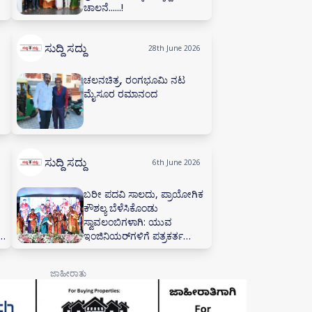
ಚಾಲನೆ......!
ಸುದ್ದಿ ಸದ್ದು
28th June 2026
ಚಲನಚಿತ್ರ, ರಂಗಭೂಮಿ ನಟ
ಮೈಸೂರ ರಮಾನಂದ
ಸುದ್ದಿ ಸದ್ದು
6th June 2026
ಬರೀ ಪದವಿ ಸಾಲದು, ಪ್ರಾಯೋಗಿಕ
ಕೌಶಲ್ಯ ಬೆಳೆಸಿಕೊಂಡು
ಸ್ವಾವಲಂಬಿಗಳಾಗಿ: ಯುವ
ಇಂಜಿನಿಯರ್‌ಗಳಿಗೆ ಪತ್ರಕರ್ತ
ಅಜಿತ್ ಹನಮಕ್ಕನವರ ಕರೆ