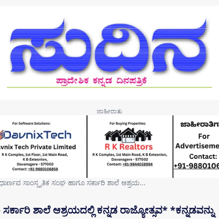
ಧಾರ್ಣವ ಸಾಂಸ್ಕೃತಿಕ ಸಂಘ ಹಾಗೂ ಸರ್ಕಾರಿ ಶಾಲೆ ಆಶ್ರಯ…
್ಕಾರಿ ಶಾಲೆ ಆಶ್ರಯದಲ್ಲಿ ಕನ್ನಡ ರಾಜ್ಯೋತ್ಸವ* *ಕನ್ನಡವನ್ನು