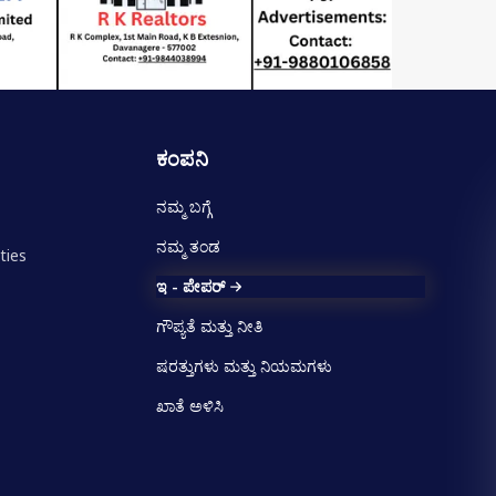
ಕಂಪನಿ
ನಮ್ಮ ಬಗ್ಗೆ
ನಮ್ಮ ತಂಡ
ties
ಇ - ಪೇಪರ್
ಗೌಪ್ಯತೆ ಮತ್ತು ನೀತಿ
ಷರತ್ತುಗಳು ಮತ್ತು ನಿಯಮಗಳು
ಖಾತೆ ಅಳಿಸಿ