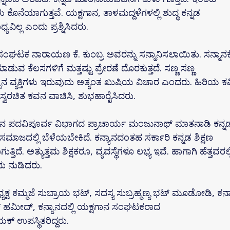
ೊನೆಯಾಗುತ್ತವೆ. ಯಕ್ಷಗಾನ, ತಾಳಮದ್ದಳೆಗಳಲ್ಲಿ ಶುದ್ಧ ಕನ್ನಡ
ಯವಿಲ್ಲ ಎಂದು ಪ್ರಶ್ನಿಸಿದರು.
 ಸಂಘಟಕ ನಾರಾಯಣ ಕೆ. ಕುಂಬ್ರ ಅವರನ್ನು ಸನ್ಮಾನಿಸಲಾಯಿತು. ಸನ್ಮಾನಕ್ಕ
ುವ ಕೆಲಸಗಳಿಗೆ ಮತ್ತಷ್ಟು ಪ್ರೇರಣೆ ದೊರಕುತ್ತದೆ. ಸಣ್ಣ ಸಣ್ಣ
ಿನ ವ್ಯಕ್ತಿಗಳು ಇರುವುದು ಅತ್ಯಂತ ಖುಷಿಯ ವಿಚಾರ ಎಂದರು. ಹಿರಿಯ ಕವ
 ಸ್ವರಚಿತ ಕವನ ವಾಚಿಸಿ, ಶುಭಹಾರೈಸಿದರು.
 ಸ್ಕೂಲ್‌ನ ಪದವಿಪೂರ್ವ ವಿಭಾಗದ ಪ್ರಾಚಾರ್ಯ ಮಂಜುನಾಥ್ ಮಾತನಾಡಿ ಕನ್ನ
ಿ ಸಮಾಜದಲ್ಲಿ ಬೆಳೆಯಬೇಕಿದೆ. ಕನ್ಯಾನದಂತಹ ಸರ್ಕಾರಿ ಕನ್ನಡ ಶಿಕ್ಷಣ
್ತಿದೆ. ಅತ್ಯುತ್ತಮ ಶಿಕ್ಷಕರೂ, ವ್ಯವಸ್ಥೆಗಳೂ ಲಭ್ಯ ಇವೆ. ಹಾಗಾಗಿ ಹೆತ್ತವರಲ್ಲ
ು ನುಡಿದರು.
್ಷ ಕಮ್ಮಜೆ ಸುಬ್ರಾಯ ಭಟ್, ಸದಸ್ಯ ಸುಬ್ರಹ್ಮಣ್ಯ ಭಟ್ ಮೂಡೋಡಿ, ಕನ್
್ ಹಮೀದ್, ಕನ್ಯಾನದಲ್ಲಿ ಯಕ್ಷಗಾನ ಸಂಘಟಕರಾದ
್ ಉಪಸ್ಥಿತರಿದ್ದರು.