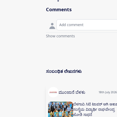
Comments
Show comments
ಸಂಬಂಧಿತ ಲೇಖನಗಳು
ಮುಂಜಾನೆ ಬೆಳಕು
18th July 2026
ಬೆಳಗಾವಿ ಸಿಟಿ ಟಾಪರ್ ಆಗಿ ಆಕಾ
ಸಂಸ್ಥೆಯ ವಿದ್ಯಾರ್ಥಿ ರಾಘವೇಂದ್ರ
ಜೋಶಿ ಸಾಧನೆ