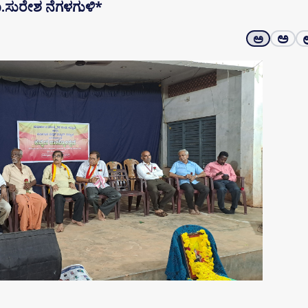
ಡಾ.ಸುರೇಶ ನೆಗಳಗುಳಿ*
ಅ
ಅ