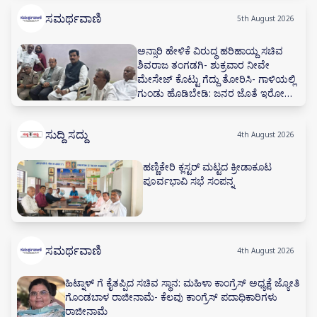
ಸಮರ್ಥವಾಣಿ
5th August 2026
ಅನ್ಸಾರಿ ಹೇಳಿಕೆ ವಿರುದ್ಧ ಹರಿಹಾಯ್ದ ಸಚಿವ
ಶಿವರಾಜ ತಂಗಡಗಿ- ಶುಕ್ರವಾರ ನೀವೇ
ಮೇಸೇಜ್ ಕೊಟ್ಟು ಗೆದ್ದು ತೋರಿಸಿ- ಗಾಳಿಯಲ್ಲಿ
ಗುಂಡು ಹೊಡಿಬೇಡಿ: ಜನರ ಜೊತೆ ಇರೋದು
ಕಲಿಯಿರಿ
ಸುದ್ದಿ ಸದ್ದು
4th August 2026
ಹಣ್ಣಿಕೇರಿ ಕ್ಲಸ್ಟರ್ ಮಟ್ಟದ ಕ್ರೀಡಾಕೂಟ
ಪೂರ್ವಭಾವಿ ಸಭೆ ಸಂಪನ್ನ
ಸಮರ್ಥವಾಣಿ
4th August 2026
ಹಿಟ್ನಾಳ್ ಗೆ ಕೈತಪ್ಪಿದ ಸಚಿವ ಸ್ಥಾನ: ಮಹಿಳಾ ಕಾಂಗ್ರೆಸ್ ಅಧ್ಯಕ್ಷೆ ಜ್ಯೋತಿ
ಗೊಂಡಬಾಳ ರಾಜೀನಾಮೆ- ಕೆಲವು ಕಾಂಗ್ರೆಸ್ ಪದಾಧಿಕಾರಿಗಳು
ರಾಜೀನಾಮೆ