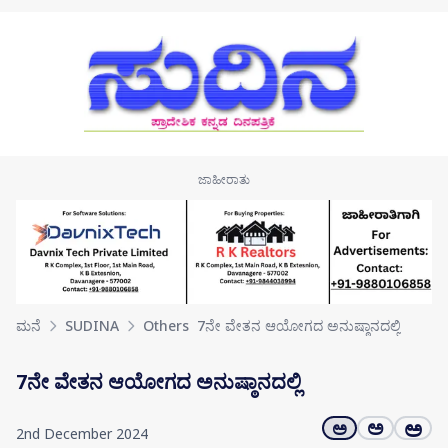
Skip to main content
ಮನೆ
SUDINA
Others
7ನೇ ವೇತನ ಆಯೋಗದ ಅನುಷ್ಠಾನದಲ್ಲಿ
7ನೇ ವೇತನ ಆಯೋಗದ ಅನುಷ್ಠಾನದಲ್ಲಿ
ಅ
ಅ
ಅ
2nd December 2024