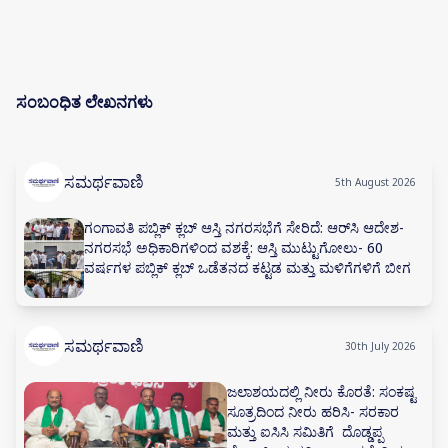
ಸಂಬಂಧಿತ ಲೇಖನಗಳು
ಸಮರ್ಥವಾಣಿ
5th August 2026
ಗಂಗಾವತಿ ಪಬ್ಲಿಕ್ ಕ್ಲಬ್ ಆಸ್ತಿ ನಗರಸಭೆಗೆ ಸೇರಿದೆ: ಆರ್‌ಸಿ ಆದೇಶ-
ನಗರಸಭೆ ಅಧಿಕಾರಿಗಳಿಂದ ವಶಕ್ಕೆ: ಆಸ್ತಿ ಮುಟ್ಟುಗೋಲು- 60
ವರ್ಷಗಳ ಪಬ್ಲಿಕ್ ಕ್ಲಬ್ ಒಡೆತನದ ಕಟ್ಟಡ ಮತ್ತು ಮಳಿಗೆಗಳಿಗೆ ಬೀಗ
ಸಮರ್ಥವಾಣಿ
30th July 2026
ಜಲಾಶಯದಲ್ಲಿ ನೀರು ಕೊರತೆ: ಸಂಕಷ್ಟ
ಸೂತ್ರದಿಂದ ನೀರು ಹರಿಸಿ- ಸರಕಾರ
ಮತ್ತು ಐಸಿಸಿ ಸಮಿತಿಗೆ ದೊಡ್ಡಪ್ಪ