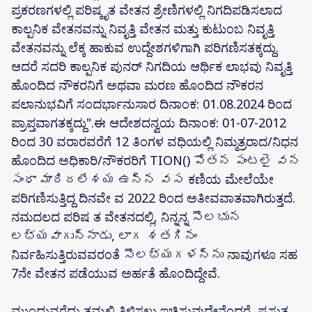
ಪ್ರಕರಣಗಳಲ್ಲಿ ಪರಿಷ್ಕೃತ ವೇತನ ಶ್ರೇಣಿಗಳಲ್ಲಿ ನಿಗದಿಪಡಿಸಲಾದ
ಕಾಲ್ಪನಿಕ ವೇತನವನ್ನು ನಿವೃತ್ತಿ ವೇತನ ಮತ್ತು ಕುಟುಂಬ ನಿವೃತ್ತಿ
ವೇತನವನ್ನು ಲೆಕ್ಕ ಹಾಕುವ ಉದ್ದೇಶಗಳಿಗಾಗಿ ಪರಿಗಣಿಸತಕ್ಕದ್ದು.
ಆದರೆ ಸದರಿ ಕಾಲ್ಪನಿಕ ಪುನರ್ ನಿಗದಿಯ ಆರ್ಥಿಕ ಲಾಭವು ನಿವೃತ್ತಿ
ಹೊಂದಿದ ನೌಕರನಿಗೆ ಅಥವಾ ಮರಣ ಹೊಂದಿದ ನೌಕರನ
ಪಲಾನುಭವಿಗೆ ಸಂದರ್ಭಾನುಸಾರ ದಿನಾಂಕ: 01.08.2024 ರಿಂದ
ಪ್ರಾಪ್ತವಾಗತಕ್ಕದ್ದು".ಈ ಆದೇಶದನ್ವಯ ದಿನಾಂಕ: 01-07-2012
ರಿಂದ 30 ವರಾರವರೆಗೆ 12 ತಿಂಗಳ ವಧಿಯಲ್ಲಿ ನಿಮ್ಮತ್ರರಾದ/ನಿಧನ
ಹೊಂದಿದ ಅಧಿಕಾರಿ/ನೌಕರರಿಗೆ TION() పోతన పంటలై వన
సంధా మాదిదలేశయ ఉన్న వస ಕಣಿಯ ಮೇಲೆಯೇ
ಪರಿಗಣಿಸುತ್ತಿದ್ದ ದಿನವೇ ವ 2022 ರಿಂದ ಅತೀವವಾತವಾಗಿರುತ್ತದೆ.
ನಮದಲದ ಪರಿಷ ತ ವೇತನದಲ್ಲಿ, ನಿನ್ನನ್ನ సౌలభున
లభ్యవాగున్నాడు, లాగ శతగినం
ನಿರ್ವಹಿಸುತ್ತಿರುವವರಂತೆ సౌలభ్యగళన్ను ನಾವುಗಳೂ ಸಹ
7ನೇ ವೇತನ ಪಡೆಯುವ ಅರ್ಹತೆ ಹೊಂದಿದ್ದೇವೆ.
ಮುಂದುವರೆದು ತಮ್ಮಲ್ಲಿ ತಿಳಿಸಲು ಇಚ್ಛಿಸುವುದೇನೆಂದರೆ, ಪ್ರಸ್ತುತ