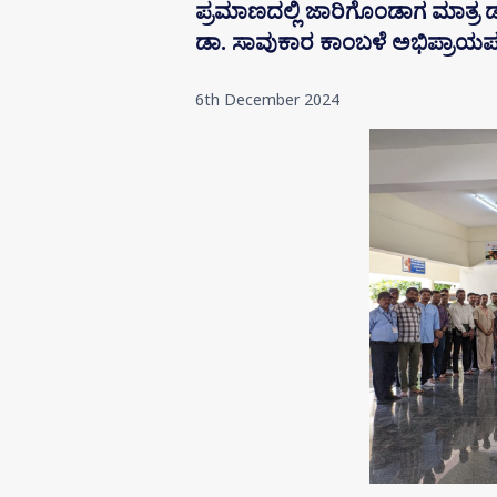
ಪ್ರಮಾಣದಲ್ಲಿ ಜಾರಿಗೊಂಡಾಗ ಮಾತ್ರ
ಡಾ. ಸಾವುಕಾರ ಕಾಂಬಳೆ ಅಭಿಪ್ರಾಯಪಟ್ಟ
6th December 2024