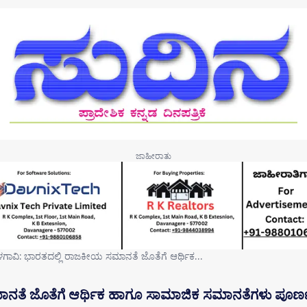
ಳಗಾವಿ: ಭಾರತದಲ್ಲಿ ರಾಜಕೀಯ ಸಮಾನತೆ ಜೊತೆಗೆ ಆರ್ಥಿಕ…
ಾನತೆ ಜೊತೆಗೆ ಆರ್ಥಿಕ ಹಾಗೂ ಸಾಮಾಜಿಕ ಸಮಾನತೆಗಳು ಪೂರ್