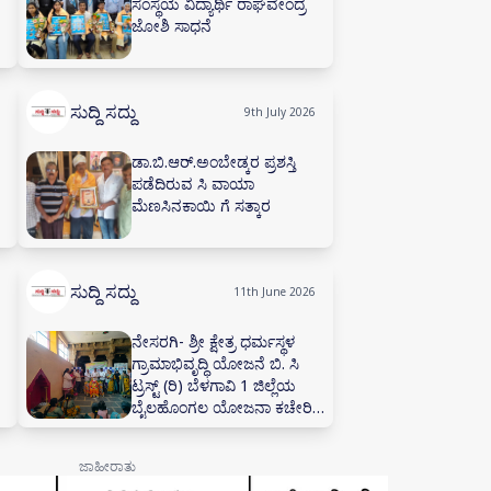
ಸಂಸ್ಥೆಯ ವಿದ್ಯಾರ್ಥಿ ರಾಘವೇಂದ್ರ
ಜೋಶಿ ಸಾಧನೆ
ಸುದ್ದಿ ಸದ್ದು
9th July 2026
ಡಾ.ಬಿ.ಆರ್.ಅಂಬೇಡ್ಕರ ಪ್ರಶಸ್ತಿ
ಪಡೆದಿರುವ ಸಿ ವಾಯಾ
ಮೆಣಸಿನಕಾಯಿ ಗೆ ಸತ್ಕಾರ
ಸುದ್ದಿ ಸದ್ದು
11th June 2026
ನೇಸರಗಿ- ಶ್ರೀ ಕ್ಷೇತ್ರ ಧರ್ಮಸ್ಥಳ
ಗ್ರಾಮಾಭಿವೃದ್ಧಿ ಯೋಜನೆ ಬಿ. ಸಿ
ಟ್ರಸ್ಟ್ (ರಿ) ಬೆಳಗಾವಿ 1 ಜಿಲ್ಲೆಯ
ಬೈಲಹೊಂಗಲ ಯೋಜನಾ ಕಚೇರಿ
ವ್ಯಾಪ್ತಿಯ