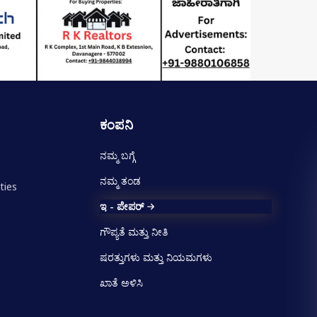
ಕಂಪನಿ
ನಮ್ಮ ಬಗ್ಗೆ
ನಮ್ಮ ತಂಡ
ties
ಇ - ಪೇಪರ್
ಗೌಪ್ಯತೆ ಮತ್ತು ನೀತಿ
ಷರತ್ತುಗಳು ಮತ್ತು ನಿಯಮಗಳು
ಖಾತೆ ಅಳಿಸಿ