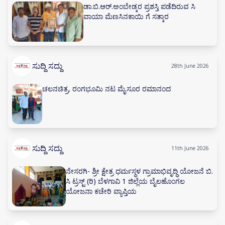
ಡಾ.ಬಿ.ಆರ್.ಅಂಬೇಡ್ಕರ ಪ್ರಶಸ್ತಿ ಪಡೆದಿರುವ ಸಿ
ವಾಯಾ ಮೆಣಸಿನಕಾಯಿ ಗೆ ಸತ್ಕಾರ
ಸುದ್ದಿ ಸದ್ದು
28th June 2026
ಚಲನಚಿತ್ರ, ರಂಗಭೂಮಿ ನಟ ಮೈಸೂರ ರಮಾನಂದ
ಸುದ್ದಿ ಸದ್ದು
11th June 2026
ನೇಸರಗಿ- ಶ್ರೀ ಕ್ಷೇತ್ರ ಧರ್ಮಸ್ಥಳ ಗ್ರಾಮಾಭಿವೃದ್ಧಿ ಯೋಜನೆ ಬಿ.
ಸಿ ಟ್ರಸ್ಟ್ (ರಿ) ಬೆಳಗಾವಿ 1 ಜಿಲ್ಲೆಯ ಬೈಲಹೊಂಗಲ
ಯೋಜನಾ ಕಚೇರಿ ವ್ಯಾಪ್ತಿಯ