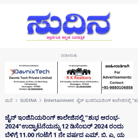
Skip to main content
ಮನೆ
SUDINA
Entertainment
ಜೈನ್ ಇಂಜಿನಿಯರಿಂಗ್ ಕಾಲೇಜಿನಲ್ಲಿ
ಜೈನ್ ಇಂಜಿನಿಯರಿಂಗ್ ಕಾಲೇಜಿನಲ್ಲಿ "ಶುಭ ಆರಂಭ-
2024"ಉದ್ಘಾಟನೆಯನ್ನು 12 ಡಿಸೆಂಬರ್ 2024 ರಂದು
ಬೆಳಿಗ್ಗೆ 11.00 ಗಂಟೆಗೆ 1 ನೇ ವರ್ಷದ ಎಮ್. ಬಿ. ಎ, ಯ