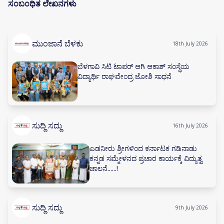
ಸಂಬಂಧಿತ ಲೇಖನಗಳು
ಮುಂಜಾನೆ ಬೆಳಕು
18th July 2026
ಬೆಳಗಾವಿ ಸಿಟಿ ಟಾಪರ್ ಆಗಿ ಆಕಾಶ್ ಸಂಸ್ಥೆಯ
ವಿದ್ಯಾರ್ಥಿ ರಾಘವೇಂದ್ರ ಜೋಶಿ ಸಾಧನೆ
ಸುದ್ದಿ ಸದ್ದು
16th July 2026
ಎಡನೀರು ಶ್ರೀಗಳಿಂದ ಕರ್ನಾಟಕ ಗಡಿನಾಡು
ಕನ್ನಡ ಸಮ್ಮೇಳನದ ಪ್ರಚಾರ ಕಾರ್ಯಕ್ಕೆ ವಿದ್ಯುತ್ವ
ಚಾಲನೆ......!
ಸುದ್ದಿ ಸದ್ದು
9th July 2026