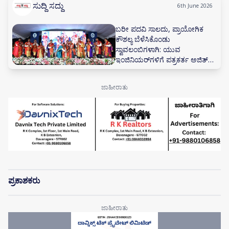
ಸುದ್ದಿ ಸದ್ದು
6th June 2026
ಬರೀ ಪದವಿ ಸಾಲದು, ಪ್ರಾಯೋಗಿಕ
ಕೌಶಲ್ಯ ಬೆಳೆಸಿಕೊಂಡು
ಸ್ವಾವಲಂಬಿಗಳಾಗಿ: ಯುವ
ಇಂಜಿನಿಯರ್‌ಗಳಿಗೆ ಪತ್ರಕರ್ತ ಅಜಿತ್
ಹನಮಕ್ಕನವರ ಕರೆ
ಪ್ರಕಾಶಕರು