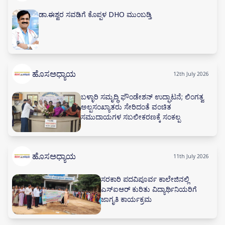
ಡಾ.ಈಶ್ವರ ಸವಡಿಗೆ ಕೊಪ್ಪಳ DHO ಮುಂಬಡ್ತಿ
ಹೊಸಅಧ್ಯಾಯ
12th July 2026
ಬಳ್ಳಾರಿ ಸಮೃದ್ಧಿ ಫೌಂಡೇಶನ್ ಉದ್ಘಾಟನೆ; ಲಿಂಗತ್ವ
ಅಲ್ಪಸಂಖ್ಯಾತರು ಸೇರಿದಂತೆ ವಂಚಿತ
ಸಮುದಾಯಗಳ ಸಬಲೀಕರಣಕ್ಕೆ ಸಂಕಲ್ಪ
ಹೊಸಅಧ್ಯಾಯ
11th July 2026
ಸರಕಾರಿ ಪದವಿಪೂರ್ವ ಕಾಲೇಜಿನಲ್ಲಿ
ಎಸ್‌ಐಆರ್ ಕುರಿತು ವಿದ್ಯಾರ್ಥಿನಿಯರಿಗೆ
ಜಾಗೃತಿ ಕಾರ್ಯಕ್ರಮ