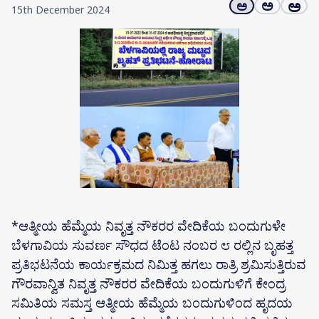
ಅ
ಅ
ಅ
15th December 2024
*ಆತ್ಮೀಯ ಹೆಮ್ಮೆಯ ನಿವೃತ್ತ ನೌಕರರ ವೇದಿಕೆಯ ಬಂದುಗುಳೇ
ಬೆಳಗಾವಿಯ ಸುವರ್ಣ ಸೌಧದ ಟೆಂಟ ನಂಬರ ೮ ರಲ್ಲಿನ ಬೃಹತ್ತ
ಪ್ರತಿಭಟನೆಯ ಕಾರ್ಯಕ್ರಮದ ನಿಮಿತ್ತ ಹಗಲು ರಾತ್ರಿ ಶ್ರಮಿಸುತ್ತಿರುವ
ಗೌರವಾನ್ವಿತ ನಿವೃತ್ತ ನೌಕರರ ವೇದಿಕೆಯ ಬಂದುಗುಳಿಗೆ ಕೇಂದ್ರ
ಸಮಿತಿಯ ಸಮಸ್ತ ಆತ್ಮೀಯ ಹೆಮ್ಮೆಯ ಬಂದುಗುಳಿಂದ ಹೃದಯ