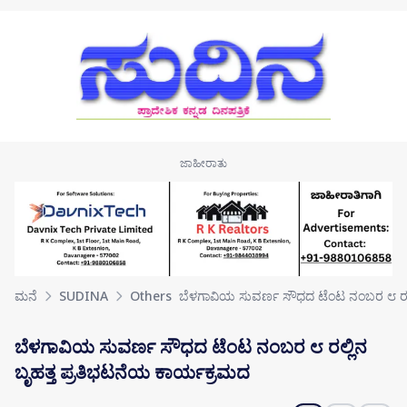
Skip to main content
ಮನೆ
SUDINA
Others
ಬೆಳಗಾವಿಯ ಸುವರ್ಣ ಸೌಧದ ಟೆಂಟ ನಂಬರ ೮ ರಲ್
ಬೆಳಗಾವಿಯ ಸುವರ್ಣ ಸೌಧದ ಟೆಂಟ ನಂಬರ ೮ ರಲ್ಲಿನ
ಬೃಹತ್ತ ಪ್ರತಿಭಟನೆಯ ಕಾರ್ಯಕ್ರಮದ