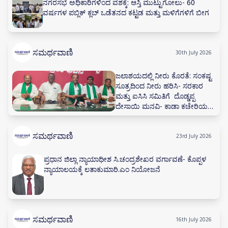
ನಗರಸಭೆ ಅಧಿಕಾರಿಗಳಿಂದ ವಶಕ್ಕೆ: ಆಸ್ತಿ ಮುಟ್ಟುಗೋಲು- 60
ವರ್ಷಗಳ ಪಬ್ಲಿಕ್ ಕ್ಲಬ್ ಒಡೆತನದ ಕಟ್ಟಡ ಮತ್ತು ಮಳಿಗೆಗಳಿಗೆ ಬೀಗ
ಸಮರ್ಥವಾಣಿ
30th July 2026
ಜಲಾಶಯದಲ್ಲಿ ನೀರು ಕೊರತೆ: ಸಂಕಷ್ಟ
ಸೂತ್ರದಿಂದ ನೀರು ಹರಿಸಿ- ಸರಕಾರ
ಮತ್ತು ಐಸಿಸಿ ಸಮಿತಿಗೆ ದೊಡ್ಡಪ್ಪ
ದೇಸಾಯಿ ಮನವಿ- ಕಾಡಾ ಕಚೇರಿಯಲ್ಲಿ
ನೀರಾವರಿ ಸಲಹಾ ಸಮಿತಿ ಸಭೆ ನಡೆಸಲು
ಅಗ್ರಹ
ಸಮರ್ಥವಾಣಿ
23rd July 2026
ಪ್ರಧಾನ ಜಿಲ್ಲಾ ನ್ಯಾಯಾಧೀಶ ಸಿ.ಚಂದ್ರಶೇಖರ ವರ್ಗಾವಣೆ- ಕೊಪ್ಪಳ
ನ್ಯಾಯಾಲಯಕ್ಕೆ ಲತಾಕುಮಾರಿ.ಎಂ ನಿಯೋಜನೆ
ಸಮರ್ಥವಾಣಿ
16th July 2026