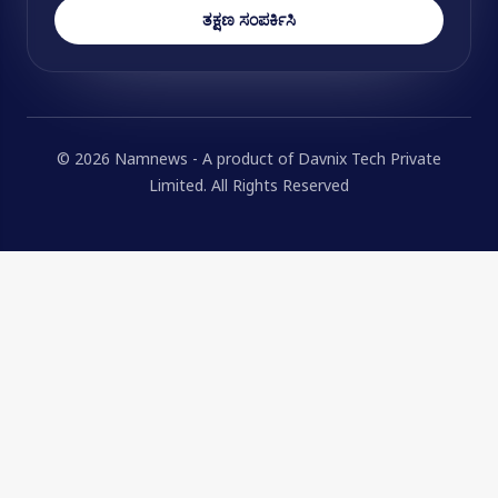
ತಕ್ಷಣ ಸಂಪರ್ಕಿಸಿ
© 2026 Namnews - A product of Davnix Tech Private
Limited. All Rights Reserved