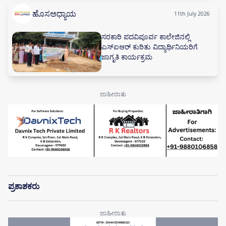
ಹೊಸಅಧ್ಯಾಯ
11th July 2026
ಸರಕಾರಿ ಪದವಿಪೂರ್ವ ಕಾಲೇಜಿನಲ್ಲಿ
ಎಸ್‌ಐಆರ್ ಕುರಿತು ವಿದ್ಯಾರ್ಥಿನಿಯರಿಗೆ
ಜಾಗೃತಿ ಕಾರ್ಯಕ್ರಮ
ಪ್ರಕಾಶಕರು