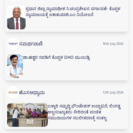
ಪ್ರಧಾನ ಜಿಲ್ಲಾ ನ್ಯಾಯಾಧೀಶ ಸಿ.ಚಂದ್ರಶೇಖರ ವರ್ಗಾವಣೆ- ಕೊಪ್ಪಳ
ನ್ಯಾಯಾಲಯಕ್ಕೆ ಲತಾಕುಮಾರಿ.ಎಂ ನಿಯೋಜನೆ
ಸಮರ್ಥವಾಣಿ
16th July 2026
ಡಾ.ಈಶ್ವರ ಸವಡಿಗೆ ಕೊಪ್ಪಳ DHO ಮುಂಬಡ್ತಿ
ಹೊಸಅಧ್ಯಾಯ
12th July 2026
ಬಳ್ಳಾರಿ ಸಮೃದ್ಧಿ ಫೌಂಡೇಶನ್ ಉದ್ಘಾಟನೆ; ಲಿಂಗತ್ವ
ಅಲ್ಪಸಂಖ್ಯಾತರು ಸೇರಿದಂತೆ ವಂಚಿತ
ಸಮುದಾಯಗಳ ಸಬಲೀಕರಣಕ್ಕೆ ಸಂಕಲ್ಪ