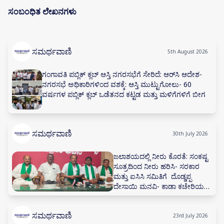
ಸಂಬಂಧಿತ ಲೇಖನಗಳು
ಸಮರ್ಥವಾಣಿ
5th August 2026
ಗಂಗಾವತಿ ಪಬ್ಲಿಕ್ ಕ್ಲಬ್ ಆಸ್ತಿ ನಗರಸಭೆಗೆ ಸೇರಿದೆ: ಆರ್‌ಸಿ ಆದೇಶ-
ನಗರಸಭೆ ಅಧಿಕಾರಿಗಳಿಂದ ವಶಕ್ಕೆ: ಆಸ್ತಿ ಮುಟ್ಟುಗೋಲು- 60
ವರ್ಷಗಳ ಪಬ್ಲಿಕ್ ಕ್ಲಬ್ ಒಡೆತನದ ಕಟ್ಟಡ ಮತ್ತು ಮಳಿಗೆಗಳಿಗೆ ಬೀಗ
ಸಮರ್ಥವಾಣಿ
30th July 2026
ಜಲಾಶಯದಲ್ಲಿ ನೀರು ಕೊರತೆ: ಸಂಕಷ್ಟ
ಸೂತ್ರದಿಂದ ನೀರು ಹರಿಸಿ- ಸರಕಾರ
ಮತ್ತು ಐಸಿಸಿ ಸಮಿತಿಗೆ ದೊಡ್ಡಪ್ಪ
ದೇಸಾಯಿ ಮನವಿ- ಕಾಡಾ ಕಚೇರಿಯಲ್ಲಿ
ನೀರಾವರಿ ಸಲಹಾ ಸಮಿತಿ ಸಭೆ ನಡೆಸಲು
ಅಗ್ರಹ
ಸಮರ್ಥವಾಣಿ
23rd July 2026