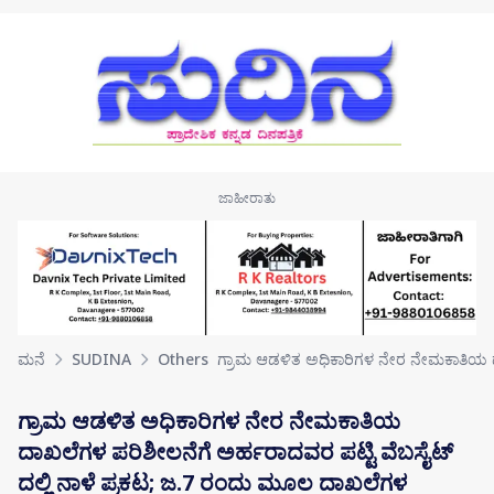
Skip to main content
ಮನೆ
SUDINA
Others
ಗ್ರಾಮ ಆಡಳಿತ ಅಧಿಕಾರಿಗಳ ನೇರ ನೇಮಕಾತಿಯ
ಗ್ರಾಮ ಆಡಳಿತ ಅಧಿಕಾರಿಗಳ ನೇರ ನೇಮಕಾತಿಯ
ದಾಖಲೆಗಳ ಪರಿಶೀಲನೆಗೆ ಅರ್ಹರಾದವರ ಪಟ್ಟಿ ವೆಬಸೈಟ್
ದಲ್ಲಿ ನಾಳೆ ಪ್ರಕಟ; ಜ.7 ರಂದು ಮೂಲ ದಾಖಲೆಗಳ