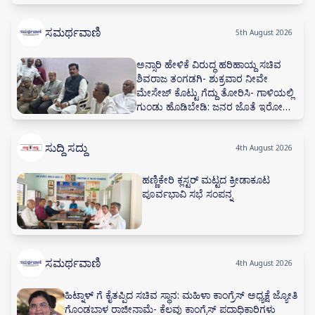
ಸಮರ್ಥವಾಣಿ
5th August 2026
ಅನ್ಸಾರಿ ಹೇಳಿಕೆ ವಿರುದ್ಧ ಹರಿಹಾಯ್ದ ಸಚಿವ
ಶಿವರಾಜ ತಂಗಡಗಿ- ಶುಕ್ರವಾರ ನೀವೇ
ಮೇಸೇಜ್ ಕೊಟ್ಟು ಗೆದ್ದು ತೋರಿಸಿ- ಗಾಳಿಯಲ್ಲಿ
ಗುಂಡು ಹೊಡಿಬೇಡಿ: ಜನರ ಜೊತೆ ಇರೋದು
ಕಲಿಯಿರಿ
ಸುದ್ದಿ ಸದ್ದು
4th August 2026
ಹಣ್ಣಿಕೇರಿ ಕ್ಲಸ್ಟರ್ ಮಟ್ಟದ ಕ್ರೀಡಾಕೂಟ
ಪೂರ್ವಭಾವಿ ಸಭೆ ಸಂಪನ್ನ
ಸಮರ್ಥವಾಣಿ
4th August 2026
ಹಿಟ್ನಾಳ್ ಗೆ ಕೈತಪ್ಪಿದ ಸಚಿವ ಸ್ಥಾನ: ಮಹಿಳಾ ಕಾಂಗ್ರೆಸ್ ಅಧ್ಯಕ್ಷೆ ಜ್ಯೋತಿ
ಗೊಂಡಬಾಳ ರಾಜೀನಾಮೆ- ಕೆಲವು ಕಾಂಗ್ರೆಸ್ ಪದಾಧಿಕಾರಿಗಳು