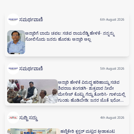
ಸಮರ್ಥವಾಣಿ
6th August 2026
ಅನ್ಸಾರಿಗೆ ಬಾಯಿ ಚಪಲ: ಸಚಿವ ರಾಯರೆಡ್ಡಿ ಹೇಳಿಕೆ- ನನ್ನನ್ನು
ಸೋಲಿಸೊದು ಜನರು ಹೊರತು ಅನ್ಸಾರಿ ಅಲ್ಲ
ಸಮರ್ಥವಾಣಿ
5th August 2026
ಅನ್ಸಾರಿ ಹೇಳಿಕೆ ವಿರುದ್ಧ ಹರಿಹಾಯ್ದ ಸಚಿವ
ಶಿವರಾಜ ತಂಗಡಗಿ- ಶುಕ್ರವಾರ ನೀವೇ
ಮೇಸೇಜ್ ಕೊಟ್ಟು ಗೆದ್ದು ತೋರಿಸಿ- ಗಾಳಿಯಲ್ಲಿ
ಗುಂಡು ಹೊಡಿಬೇಡಿ: ಜನರ ಜೊತೆ ಇರೋದು
ಕಲಿಯಿರಿ
ಸುದ್ದಿ ಸದ್ದು
4th August 2026
ಹಣ್ಣಿಕೇರಿ ಕ್ಲಸ್ಟರ್ ಮಟ್ಟದ ಕ್ರೀಡಾಕೂಟ