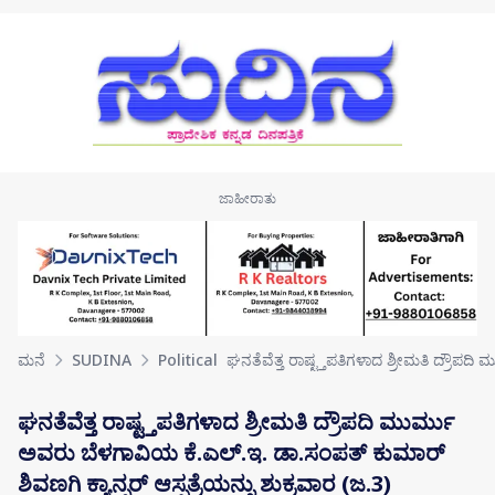
Skip to main content
ಮನೆ
SUDINA
Political
ಘನತೆವೆತ್ತ ರಾಷ್ಟ್ತಪತಿಗಳಾದ ಶ್ರೀಮತಿ ದ್ರೌಪದಿ
ಘನತೆವೆತ್ತ ರಾಷ್ಟ್ತಪತಿಗಳಾದ ಶ್ರೀಮತಿ ದ್ರೌಪದಿ ಮುರ್ಮು
ಅವರು ಬೆಳಗಾವಿಯ ಕೆ.ಎಲ್.ಇ. ಡಾ.ಸಂಪತ್ ಕುಮಾರ್
ಶಿವಣಗಿ ಕ್ಯಾನ್ಸರ್ ಆಸ್ಪತ್ರೆಯನ್ನು ಶುಕ್ರವಾರ (ಜ.3)