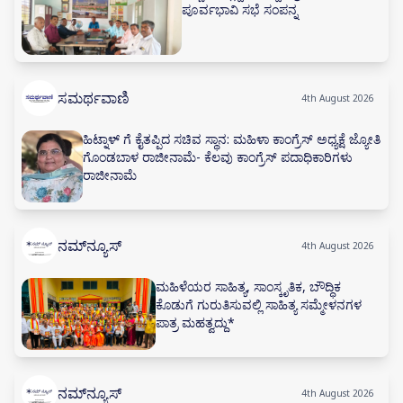
ಪೂರ್ವಭಾವಿ ಸಭೆ ಸಂಪನ್ನ
ಸಮರ್ಥವಾಣಿ
4th August 2026
ಹಿಟ್ನಾಳ್ ಗೆ ಕೈತಪ್ಪಿದ ಸಚಿವ ಸ್ಥಾನ: ಮಹಿಳಾ ಕಾಂಗ್ರೆಸ್ ಅಧ್ಯಕ್ಷೆ ಜ್ಯೋತಿ
ಗೊಂಡಬಾಳ ರಾಜೀನಾಮೆ- ಕೆಲವು ಕಾಂಗ್ರೆಸ್ ಪದಾಧಿಕಾರಿಗಳು
ರಾಜೀನಾಮೆ
ನಮ್‌ನ್ಯೂಸ್
4th August 2026
ಮಹಿಳೆಯರ ಸಾಹಿತ್ಯ, ಸಾಂಸ್ಕೃತಿಕ, ಬೌದ್ಧಿಕ
ಕೊಡುಗೆ ಗುರುತಿಸುವಲ್ಲಿ ಸಾಹಿತ್ಯ ಸಮ್ಮೇಳನಗಳ
ಪಾತ್ರ ಮಹತ್ವದ್ದು*
ನಮ್‌ನ್ಯೂಸ್
4th August 2026