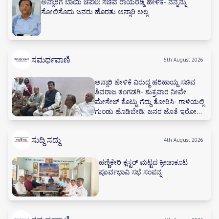
ಅನ್ಸಾರಿಗೆ ಬಾಯಿ ಚಪಲ: ಸಚಿವ ರಾಯರೆಡ್ಡಿ ಹೇಳಿಕೆ- ನನ್ನನ್ನು
ಸೋಲಿಸೊದು ಜನರು ಹೊರತು ಅನ್ಸಾರಿ ಅಲ್ಲ
ಸಮರ್ಥವಾಣಿ
5th August 2026
ಅನ್ಸಾರಿ ಹೇಳಿಕೆ ವಿರುದ್ಧ ಹರಿಹಾಯ್ದ ಸಚಿವ
ಶಿವರಾಜ ತಂಗಡಗಿ- ಶುಕ್ರವಾರ ನೀವೇ
ಮೇಸೇಜ್ ಕೊಟ್ಟು ಗೆದ್ದು ತೋರಿಸಿ- ಗಾಳಿಯಲ್ಲಿ
ಗುಂಡು ಹೊಡಿಬೇಡಿ: ಜನರ ಜೊತೆ ಇರೋದು
ಕಲಿಯಿರಿ
ಸುದ್ದಿ ಸದ್ದು
4th August 2026
ಹಣ್ಣಿಕೇರಿ ಕ್ಲಸ್ಟರ್ ಮಟ್ಟದ ಕ್ರೀಡಾಕೂಟ
ಪೂರ್ವಭಾವಿ ಸಭೆ ಸಂಪನ್ನ