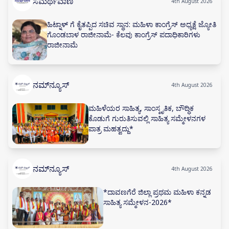
ಸಮರ್ಥವಾಣಿ
4th August 2026
ಹಿಟ್ನಾಳ್ ಗೆ ಕೈತಪ್ಪಿದ ಸಚಿವ ಸ್ಥಾನ: ಮಹಿಳಾ ಕಾಂಗ್ರೆಸ್ ಅಧ್ಯಕ್ಷೆ ಜ್ಯೋತಿ
ಗೊಂಡಬಾಳ ರಾಜೀನಾಮೆ- ಕೆಲವು ಕಾಂಗ್ರೆಸ್ ಪದಾಧಿಕಾರಿಗಳು
ರಾಜೀನಾಮೆ
ನಮ್‌ನ್ಯೂಸ್
4th August 2026
ಮಹಿಳೆಯರ ಸಾಹಿತ್ಯ, ಸಾಂಸ್ಕೃತಿಕ, ಬೌದ್ಧಿಕ
ಕೊಡುಗೆ ಗುರುತಿಸುವಲ್ಲಿ ಸಾಹಿತ್ಯ ಸಮ್ಮೇಳನಗಳ
ಪಾತ್ರ ಮಹತ್ವದ್ದು*
ನಮ್‌ನ್ಯೂಸ್
4th August 2026
*ದಾವಣಗೆರೆ ಜಿಲ್ಲಾ ಪ್ರಥಮ ಮಹಿಳಾ ಕನ್ನಡ
ಸಾಹಿತ್ಯ ಸಮ್ಮೇಳನ-2026*