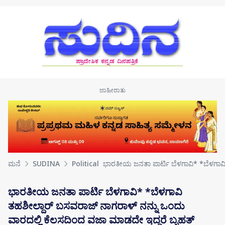
Skip to main content
ಮನೆ
SUDINA
Political
ಭಾರತೀಯ ಜನತಾ ಪಾರ್ಟಿ ಬೆಳಗಾವಿ* *ಬೆಳಗಾವಿ
ಭಾರತೀಯ ಜನತಾ ಪಾರ್ಟಿ ಬೆಳಗಾವಿ* *ಬೆಳಗಾವಿ
ತಹಶೀಲ್ದಾರ್ ಬಸವರಾಜ್ ನಾಗರಾಳ್ ನನ್ನು ಒಂದು
ವಾರದಲ್ಲಿ ಕೆಲಸದಿಂದ ವಜಾ ಮಾಡದೇ ಇದ್ದರೆ ಬೃಹತ್