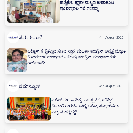
ಹಣ್ಣಿಕೇರಿ ಕ್ಲಸ್ಟರ್ ಮಟ್ಟದ ಕ್ರೀಡಾಕೂಟ
ಪೂರ್ವಭಾವಿ ಸಭೆ ಸಂಪನ್ನ
ಸಮರ್ಥವಾಣಿ
4th August 2026
ಹಿಟ್ನಾಳ್ ಗೆ ಕೈತಪ್ಪಿದ ಸಚಿವ ಸ್ಥಾನ: ಮಹಿಳಾ ಕಾಂಗ್ರೆಸ್ ಅಧ್ಯಕ್ಷೆ ಜ್ಯೋತಿ
ಗೊಂಡಬಾಳ ರಾಜೀನಾಮೆ- ಕೆಲವು ಕಾಂಗ್ರೆಸ್ ಪದಾಧಿಕಾರಿಗಳು
ರಾಜೀನಾಮೆ
ನಮ್‌ನ್ಯೂಸ್
4th August 2026
ಮಹಿಳೆಯರ ಸಾಹಿತ್ಯ, ಸಾಂಸ್ಕೃತಿಕ, ಬೌದ್ಧಿಕ
ಕೊಡುಗೆ ಗುರುತಿಸುವಲ್ಲಿ ಸಾಹಿತ್ಯ ಸಮ್ಮೇಳನಗಳ
ಪಾತ್ರ ಮಹತ್ವದ್ದು*