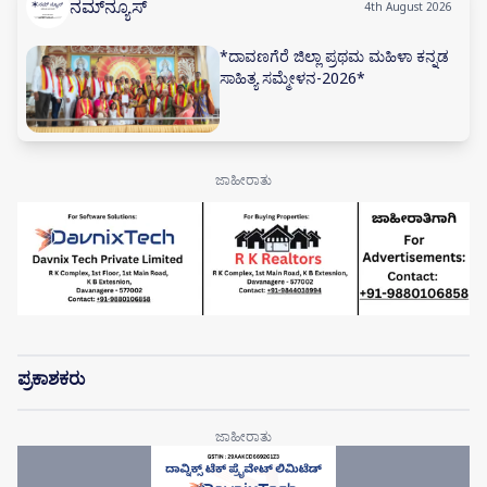
ನಮ್‌ನ್ಯೂಸ್
4th August 2026
*ದಾವಣಗೆರೆ ಜಿಲ್ಲಾ ಪ್ರಥಮ ಮಹಿಳಾ ಕನ್ನಡ
ಸಾಹಿತ್ಯ ಸಮ್ಮೇಳನ-2026*
ಪ್ರಕಾಶಕರು