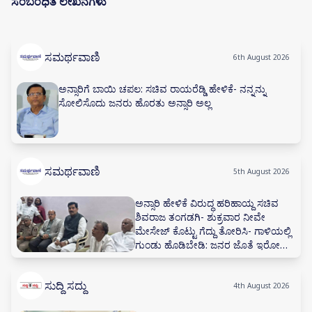
ಸಂಬಂಧಿತ ಲೇಖನಗಳು
ಸಮರ್ಥವಾಣಿ
6th August 2026
ಅನ್ಸಾರಿಗೆ ಬಾಯಿ ಚಪಲ: ಸಚಿವ ರಾಯರೆಡ್ಡಿ ಹೇಳಿಕೆ- ನನ್ನನ್ನು
ಸೋಲಿಸೊದು ಜನರು ಹೊರತು ಅನ್ಸಾರಿ ಅಲ್ಲ
ಸಮರ್ಥವಾಣಿ
5th August 2026
ಅನ್ಸಾರಿ ಹೇಳಿಕೆ ವಿರುದ್ಧ ಹರಿಹಾಯ್ದ ಸಚಿವ
ಶಿವರಾಜ ತಂಗಡಗಿ- ಶುಕ್ರವಾರ ನೀವೇ
ಮೇಸೇಜ್ ಕೊಟ್ಟು ಗೆದ್ದು ತೋರಿಸಿ- ಗಾಳಿಯಲ್ಲಿ
ಗುಂಡು ಹೊಡಿಬೇಡಿ: ಜನರ ಜೊತೆ ಇರೋದು
ಕಲಿಯಿರಿ
ಸುದ್ದಿ ಸದ್ದು
4th August 2026