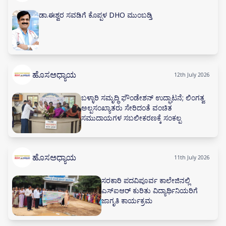
ಡಾ.ಈಶ್ವರ ಸವಡಿಗೆ ಕೊಪ್ಪಳ DHO ಮುಂಬಡ್ತಿ
ಹೊಸಅಧ್ಯಾಯ
12th July 2026
ಬಳ್ಳಾರಿ ಸಮೃದ್ಧಿ ಫೌಂಡೇಶನ್ ಉದ್ಘಾಟನೆ; ಲಿಂಗತ್ವ
ಅಲ್ಪಸಂಖ್ಯಾತರು ಸೇರಿದಂತೆ ವಂಚಿತ
ಸಮುದಾಯಗಳ ಸಬಲೀಕರಣಕ್ಕೆ ಸಂಕಲ್ಪ
ಹೊಸಅಧ್ಯಾಯ
11th July 2026
ಸರಕಾರಿ ಪದವಿಪೂರ್ವ ಕಾಲೇಜಿನಲ್ಲಿ
ಎಸ್‌ಐಆರ್ ಕುರಿತು ವಿದ್ಯಾರ್ಥಿನಿಯರಿಗೆ
ಜಾಗೃತಿ ಕಾರ್ಯಕ್ರಮ