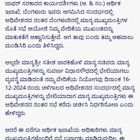
ಜಾಫರ್ ಸರಕಾರದ ಕಾರ್ಯದರ್ಶಿಗಳು (ಆ. & ಸಂ.) ಆರ್ಥಿಕ
ಇಲಾಖೆ, ಬೆಂಗಳೂರು ಇವರು ಆಗಮಿಸಿದ ಸಂದರ್ಭದಲ್ಲಿ
ಅಧಿವೇಶನದ ನಂತರ ಬೆಂಗಳೂರಿನಲ್ಲಿ ಮಾನ್ಯ ಮುಖ್ಯಮಂತ್ರಿಗಳ
ಜೊತೆ ಸಭೆ ಆಯೋಜಿ ನಿಮ್ಮ ವೇದಿಕೆಯ ಮುಖಂಡರನ್ನು
ಮಾತುಕತೆಗೆ ಆಹ್ವಾನಿಸುತ್ತೇವೆ. ಆಗ ತಾವು ಬಂದು ತಮ್ಮ ಆಹವಾಲು
ಮಂಡಿಸಿರಿ ಎಂದು ತಿಳಿಸಿದ್ದರು.
ಅಲ್ಲದೇ ಮಾನ್ಯಶ್ರೀ ಸತೀಶ ಜಾರಕಿಹೊಳಿ ಮಾನ್ಯ ಸಚಿವರು ಮಾನ್ಯ
ಮುಖ್ಯಮಂತ್ರಿಗಳನ್ನು ಸುವರ್ಣ ವಿಧಾನಸೌಧದಲ್ಲಿ ಭೇಟಿಯಾಗಲು
ವ್ಯವಸ್ಥೆ ಮಾಡಿದಂತೆ ನಮ್ಮ ವೇದಿಕೆಯ ನಿಯೋಗವು ದಿನಾಂಕ 16-
12-2024 ರಂದು ಚಳಿಗಾಲದ ಅಧಿವೇಶನದ ಸಂದರ್ಭದಲ್ಲಿ ಮಾನ್ಯ
ಮುಖ್ಯಮಂತ್ರಿಗಳನ್ನು ಭೇಟಿಯಾದಾಗ ಮಾನ್ಯ ಮುಖ್ಯಮಂತ್ರಿಗಳು ಈ
ಅಧಿವೇಶನದ ನಂತರ ಸಭೆ ಕರೆದು ಚರ್ಚಿಸಿ ನಿರ್ಧರಿಸೋಣ ಎಂದು
ಹೇಳಿದ್ದರು.
ಆದರೆ ಈ ವರೆಗೂ ಆರ್ಥಿಕ ಇಲಾಖೆಯ ಅಧಿಕಾರಿಗಳು ಮಾನ್ಯ
ಮುಖ್ಯಮಂತ್ರಿಗಳೊಂದಿಗೆ ಸಭೆ ಬರ್ಪಾಡು ಮಾಡಿರುವುದಿಲ್ಲ. ಈ