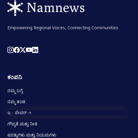
Empowering Regional Voices, Connecting Communities
ಕಂಪನಿ
ನಮ್ಮ ಬಗ್ಗೆ
ನಮ್ಮ ತಂಡ
ಇ - ಪೇಪರ್
ಗೌಪ್ಯತೆ ಮತ್ತು ನೀತಿ
ಷರತ್ತುಗಳು ಮತ್ತು ನಿಯಮಗಳು