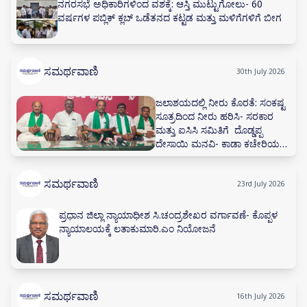
ನಗರಸಭೆ ಅಧಿಕಾರಿಗಳಿಂದ ವಶಕ್ಕೆ: ಆಸ್ತಿ ಮುಟ್ಟುಗೋಲು- 60
ವರ್ಷಗಳ ಪಬ್ಲಿಕ್ ಕ್ಲಬ್ ಒಡೆತನದ ಕಟ್ಟಡ ಮತ್ತು ಮಳಿಗೆಗಳಿಗೆ ಬೀಗ
ಸಮರ್ಥವಾಣಿ
30th July 2026
ಜಲಾಶಯದಲ್ಲಿ ನೀರು ಕೊರತೆ: ಸಂಕಷ್ಟ
ಸೂತ್ರದಿಂದ ನೀರು ಹರಿಸಿ- ಸರಕಾರ
ಮತ್ತು ಐಸಿಸಿ ಸಮಿತಿಗೆ ದೊಡ್ಡಪ್ಪ
ದೇಸಾಯಿ ಮನವಿ- ಕಾಡಾ ಕಚೇರಿಯಲ್ಲಿ
ನೀರಾವರಿ ಸಲಹಾ ಸಮಿತಿ ಸಭೆ ನಡೆಸಲು
ಅಗ್ರಹ
ಸಮರ್ಥವಾಣಿ
23rd July 2026
ಪ್ರಧಾನ ಜಿಲ್ಲಾ ನ್ಯಾಯಾಧೀಶ ಸಿ.ಚಂದ್ರಶೇಖರ ವರ್ಗಾವಣೆ- ಕೊಪ್ಪಳ
ನ್ಯಾಯಾಲಯಕ್ಕೆ ಲತಾಕುಮಾರಿ.ಎಂ ನಿಯೋಜನೆ
ಸಮರ್ಥವಾಣಿ
16th July 2026