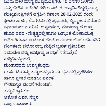
ಒಂದು ವೇಳೆ ಮಾನ್ಯ ಮುಖ್ಯಮಂತ್ರಿಗಳು 10 ದಿನಗಳ ಒಳಗಾಗಿ
ನಮ್ಮ ಬೇಡಿಕೆ ಈಡೇರಿಕೆ ಕುರಿತು ಚರ್ಚೆಗೆ ಆಹ್ವಾನಿಸದಿದ್ದಲ್ಲಿ ಮಾನ್ಯ
ಮುಖ್ಯಮಂತ್ರಿಗಳಿಗೆ ಆಗ್ರಹಿಸಿ ದಿನಾಂಕ 28-02-2025 ರಂದು
ಫ್ರೀಡಂ ಸಾರ್ಹ, ಬೆಂಗಳೂರಿನಲ್ಲಿ ಪ್ರಧಾನರು, ಬೃಷ್ಟಾಚಾರ ವಿರೋಧಿ
ಜನಾಂದೋಲನ ಸಮಿತಿ, ಅಷ್ಟದನಗರ, ಮಹಾರಾಷ್ಟ್ರದ ಅಣ್ಣಾ
ಹಜಾರ ಇವರ • ನೇತೃತ್ವದಲ್ಲಿ ಹಾಗೂ ವಿಶ್ರಾಂತ ಲೋಕಾಯುಕ್ತ
ಅಧಿಕಾರಿಗಳಾದ ಸಂತೋಷ ಹೆಗಡೆ ಅವರುಗಳ ಬೆಂಬಲದೊಂದಿಗೆ
ಬೆಂಗಳೂರು ಚಲೋ ರಾಜ್ಯ ಮಟ್ಟದ ಬೃಹತ್ ಪ್ರತಿಭಟನಾ
ಸಮಾವೇಶವನ್ನು ಅನಿರ್ಧಿಷ್ಟ ಅವಧಿಗೆ ನಡೆಸುತ್ತೇವೆ.
ಸುದ್ದಿಗೋಷ್ಠಿಯಲ್ಲಿ
ಮಂತಾದವರು ಉಪಸ್ಥಿತರಿದ್ದರು.
ಈ ಸಂಗತಿಯನ್ನು ತಮ್ಮ ಜನಪ್ರಿಯ ಮಾಧ್ಯಮದಲ್ಲಿ ಪ್ರಕಟಿಸಲು
ಹಾಗೂ ಪ್ರಸಾರ ಮಾಡಲು ಏನಂತ.
ಗೌರವಾನ್ವಿತ ವಂದನೆಗಳೊಂದಿಗೆ,
ತಮ್ಮ ವಿಶ್ವಾಸಿಕರು
ಅಶೋಕ ಎಮ್. ಸಜ್ಜನ
ರಾಜ್ಯ ಸಂಚಾಲಕರು